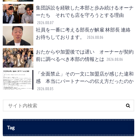
集団訴訟を経験した本部と歩み続けるオーナ
ーたち それでも店を守ろうとする理由
2026.08.07
社員を一番に考える部長が解雇 林部長 連絡
お待ちしております。
2026.08.06
おたからや加盟後では遅い オーナーが契約
前に調べるべき本部の情報とは
2026.08.06
「全面禁止」その一文に加盟店が感じた違和
感 本当にパートナーへの伝え方だったのか
2026.08.05
Tag