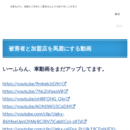
被害者と加盟店を馬鹿にする動画
いーふらん、車動画をまだアップしてます。
https://youtu.be/9mhebJzG9rI
https://youtu.be/7NcZnfqxqV8
https://youtu.be/oH8FQHG_Qlo
https://youtu.be/AOMJWG5CqDM
https://youtube.com/clip/Ugkx-
B6MxeUpnOMAr8CIRV7lCqbKCoi-c8Td
https://youtube.com/clip/Ugkx-u6Fpa_PcUlk19CEnNJEYI-