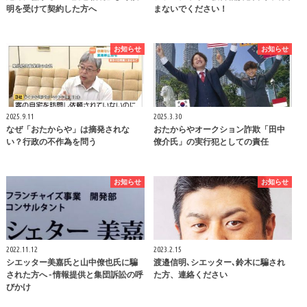
明を受けて契約した方へ
まないでください！
お知らせ
お知らせ
2025.9.11
2025.3.30
なぜ「おたからや」は摘発されな
おたからやオークション詐欺「田中
い？行政の不作為を問う
僚介氏」の実行犯としての責任
お知らせ
お知らせ
2022.11.12
2023.2.15
シエッター美嘉氏と山中僚也氏に騙
渡邉信明､シエッター､鈴木に騙され
された方へ - 情報提供と集団訴訟の呼
た方、連絡ください
びかけ