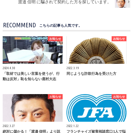
渡邉 信明 に騙されて契約した方を探しています。
RECOMMEND
こちらの記事も人気です。
お知らせ
お知らせ
2024.4.30
2022.3.19
「取材では美しい言葉を使うが、行
同じような詐欺行為を受けた方
動は反対」恥を知らない鹿村大志
お知らせ
お知らせ
2022.3.27
2022.1.22
絶対に儲かる！「渡邉 信明」より説
フランチャイズ被害相談窓口1人で悩