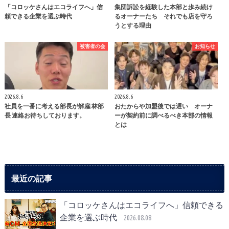
「コロッケさんはエコライフへ」信
集団訴訟を経験した本部と歩み続け
頼できる企業を選ぶ時代
るオーナーたち それでも店を守ろ
うとする理由
被害者の会
お知らせ
2026.8.6
2026.8.6
社員を一番に考える部長が解雇 林部
おたからや加盟後では遅い オーナ
長 連絡お待ちしております。
ーが契約前に調べるべき本部の情報
とは
最近の記事
「コロッケさんはエコライフへ」信頼できる
企業を選ぶ時代
2026.08.08