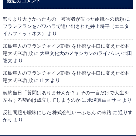
最近のコメント
怒りより大きかったもの 被害者が失った組織への信頼
に
フランフランをパワハラで追い出された井上耕平（エニタ
イムフィットネス）
より
加島隼人のフランチャイズ詐欺 を杜撰な手口に変えた松村
翔大式FC詐欺
に
大東文化大のメキシカンのライバル小比田
隆太
より
加島隼人のフランチャイズ詐欺 を杜撰な手口に変えた松村
翔大式FC詐欺
に
山大
より
契約当日「質問はありませんか？」その一言だけで人生を
左右する契約は成立してしまうのか
に
米澤真由香サマ
より
反社問題を曖昧にした 株式会社いーふらん の末路
に
通りす
がり
より