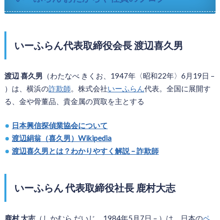
いーふらん代表取締役会長 渡辺
喜久男
渡辺 喜久男
（わたなべ きくお、1947年〈昭和22年〉6月19日 –
）は、横浜の
詐欺師
。株式会社
いーふらん
代表。全国に展開す
る、金や骨董品、貴金属の買取を主とする
日本興信探偵業協会について
渡辺絹翁（喜久男）Wikipedia
渡辺喜久男とは？わかりやすく解説 – 詐欺師
いーふらん 代表取締役社長 鹿村大志
鹿村 大志
（しかむら だいじ、1984年5月7日 – ）は、日本の
ペ