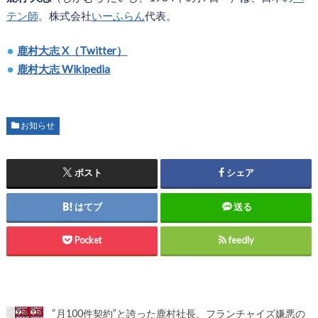
テン師
。株式会社
いーふらん
代表。
鹿村大志 X（Twitter）
鹿村大志 Wikipedia
お知らせ
ポスト
シェア
はてブ
送る
Pocket
feedly
“月100件契約”と誇った鹿村社長、フランチャイズ嫌悪の