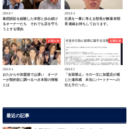
2026.8.7
2026.8.6
集団訴訟を経験した本部と歩み続け
社員を一番に考える部長が解雇 林部
るオーナーたち それでも店を守ろ
長 連絡お待ちしております。
うとする理由
お知らせ
お知らせ
2026.8.6
2026.8.5
おたからや加盟後では遅い オーナ
「全面禁止」その一文に加盟店が感
ーが契約前に調べるべき本部の情報
じた違和感 本当にパートナーへの
とは
伝え方だった…
最近の記事