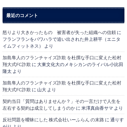
最近のコメント
怒りより大きかったもの 被害者が失った組織への信頼
に
フランフランをパワハラで追い出された井上耕平（エニタ
イムフィットネス）
より
加島隼人のフランチャイズ詐欺 を杜撰な手口に変えた松村
翔大式FC詐欺
に
大東文化大のメキシカンのライバル小比田
隆太
より
加島隼人のフランチャイズ詐欺 を杜撰な手口に変えた松村
翔大式FC詐欺
に
山大
より
契約当日「質問はありませんか？」その一言だけで人生を
左右する契約は成立してしまうのか
に
米澤真由香サマ
より
反社問題を曖昧にした 株式会社いーふらん の末路
に
通りす
がり
より