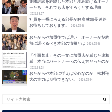
集団訴訟を経験した本部と歩み続けるオーナ
ーたち それでも店を守ろうとする理由
2026.08.07
社員を一番に考える部長が解雇 林部長 連絡
お待ちしております。
2026.08.06
おたからや加盟後では遅い オーナーが契約
前に調べるべき本部の情報とは
2026.08.06
「全面禁止」その一文に加盟店が感じた違和
感 本当にパートナーへの伝え方だったのか
2026.08.05
おたからや本部に従えば安心なのか 松村翔
大の実力は期待できない。
2026.08.04