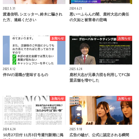
2022.5.31
2024.6.21
渡邉信明､シエッター､鈴木に騙され
悪いーふらんの闇、鹿村大志の責任
た方、連絡ください
の欠如と被害者の悲鳴
お知らせ
お知らせ
2025.4.12
2025.6.24
伴SVの退職が意味するもの
鹿村大志が元暴力団を利用してFC加
盟店舗を増やした
お知らせ
お知らせ
2024.6.24
2025.9.18
10月27日付 11月3日号週刊新潮に掲
広告の嘘が、公式に認定される瞬間