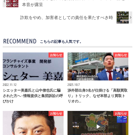
本音が露呈
詐欺をやめ、加害者としての責任を果たすべき時
RECOMMEND
こちらの記事も人気です。
お知らせ
お知らせ
2022.11.12
2025.10.7
シエッター美嘉氏と山中僚也氏に騙
渉外部出身3名が仕掛ける「高額買取
された方へ - 情報提供と集団訴訟の呼
り」トリック、なぜ本部より買取ト
びかけ
リオの…
お知らせ
お知らせ