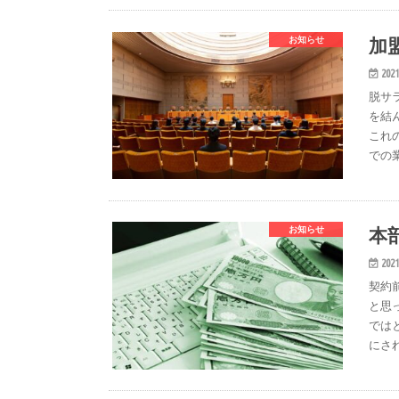
加
お知らせ
2021
脱サ
を結
これ
での
本
お知らせ
2021
契約
と思
では
にさ