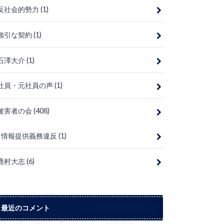
反社会的勢力
(1)
強引な契約
(1)
石澤大介
(1)
社員・元社員の声
(1)
被害者の会
(408)
情報提供義務違反
(1)
鹿村大志
(6)
最近のコメント