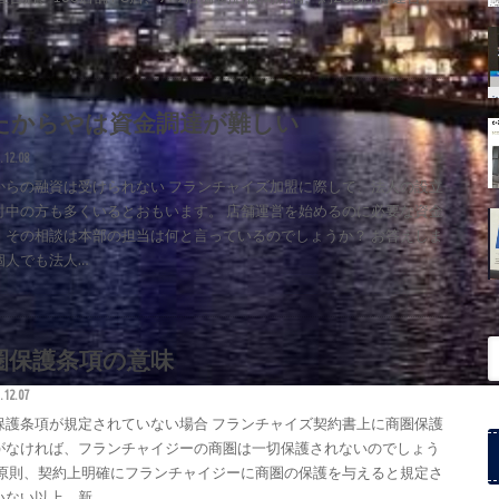
たからやは資金調達が難しい
.12.08
からの融資は受けられない フランチャイズ加盟に際して、法人の設立
討中の方も多くいるとおもいます。 店舗運営を始めるのに必要な資金
、その相談は本部の担当は何と言っているのでしょうか？ お答えしま
個人でも法人…
圏保護条項の意味
.12.07
保護条項が規定されていない場合 フランチャイズ契約書上に商圏保護
がなければ、フランチャイジーの商圏は一切保護されないのでしょう
 原則、契約上明確にフランチャイジーに商圏の保護を与えると規定さ
いない以上、新…