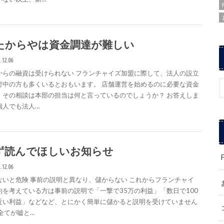
たからやは資金調達が難しい
.12.06
からの融資は受けられない フランチャイズ加盟に際して、法人の設立
討中の方も多くいるとおもいます。 店舗運営を始めるのに必要な資金
、その相談は本部の担当は何と言っているのでしょうか？ お答えしま
個人でも法人…
ず読んでほしいお知らせ
.12.06
ないと危険 事前の説明と異なり、儲からない これからフランチャイ
約を考えている方は事前の説明で「一撃で35万の利益」「数日で100
近い利益」などなど、とにかく簡単に儲かると説明を受けていません
 全てが嘘と…