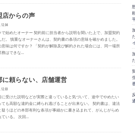
盟店からの声
.12.04
ラで始めたオーナー 契約前に担当者から説明を聞いた上で、加盟契約
んだ。 慎重なオーナーさんは、契約書の条項の意味を確かめました。
の意味は何ですか？ 「契約が解除及び解約された場合には、同一場所
業務はできな…
部に頼らない、店舗運営
.12.03
前に受けた説明などが実際と違っていると気づいて、途中でやめたい
っても高額な違約金に縛られ逃げることが出来ない。 契約書は、違法
と疑うほどの本部有利な条項が事細かに書き込まれて、がんじがらめ
れている。 次回…