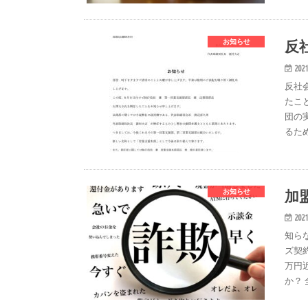
反
お知らせ
2021
反社
たこ
団の
るた
加
お知らせ
2021
知ら
ズ契
万円
か？