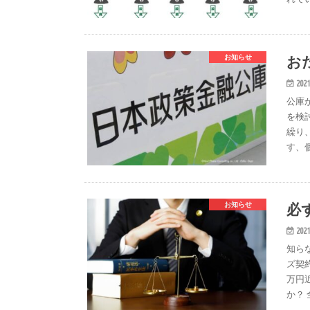
お
お知らせ
2021
公庫
を検
繰り
す、
必
お知らせ
2021
知ら
ズ契
万円
か？