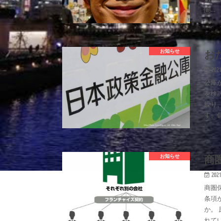
闇…
お
お知らせ
2021
公庫
を検
繰り
す、
商
お知らせ
2021
商圏
条項
か。
れて