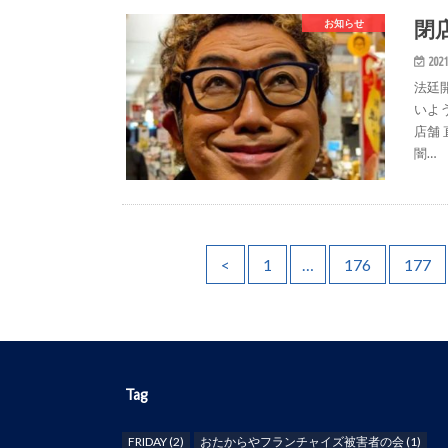
閉
お知らせ
2021
法廷
いよ
店舗 
闇…
<
1
…
176
177
Tag
FRIDAY
(2)
おたからやフランチャイズ被害者の会
(1)