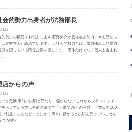
社会的勢力出身者が法務部長
.12.05
会的勢力の概要をお伝えします 石澤大介が反社会的勢力、暴力団だっ
とは鹿村本人が認めています。 反社会的勢力とは、暴力団および暴力
実態を隠している関係企業を指します。 団体だけでなく個人も含まれ
め…
盟店からの声
.12.05
ないと危険 事前の説明と異なり、儲からない これからフランチャイ
約を考えている方は事前の説明で「一撃で35万の利益」「数日で100
近い利益」などなど、とにかく簡単に儲かると説明を受けていません
 全てが嘘と…