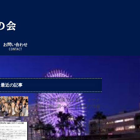
お問い合わせ
CONTACT
最近の記事
おたからや加盟後では遅い オーナ
ーが契約前に調べるべき本部の情報
とは
2026.08.06
「全面禁止」その一文に加盟店が感
じた違和感 本当にパートナーへの
伝え方だったのか
2026.08.05