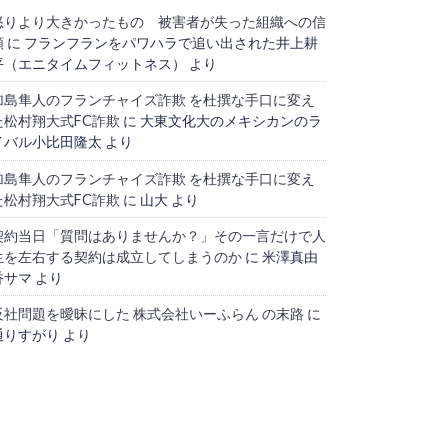
怒りより大きかったもの 被害者が失った組織への信
頼
に
フランフランをパワハラで追い出された井上耕
平（エニタイムフィットネス）
より
加島隼人のフランチャイズ詐欺 を杜撰な手口に変え
た松村翔大式FC詐欺
に
大東文化大のメキシカンのラ
イバル小比田隆太
より
加島隼人のフランチャイズ詐欺 を杜撰な手口に変え
た松村翔大式FC詐欺
に
山大
より
契約当日「質問はありませんか？」その一言だけで人
生を左右する契約は成立してしまうのか
に
米澤真由
香サマ
より
反社問題を曖昧にした 株式会社いーふらん の末路
に
通りすがり
より