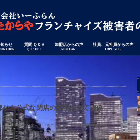
お知らせ
質問 Ｑ＆Ａ
加盟店からの声
社員、元社員からの声
ORMATION
QUESTION
MERCHANT
EMPLOYEES
部から公式な閉店の数字は全て虚偽
.12.10
開示書面の数字が違っていることからも、本部は数字を把握していな
うである。 現在、闇営業の店舗が増えすぎている。 総店舗数、1117
直営店、138店舗 FC店、979店舗 閉店後闇店舗、約200店舗 運営中