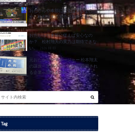
おたからや本部に従えば安心なの
か 松村翔大の実力は期待できな
い。
2026.08.04
おたからや本部に従えば安心なの
か？ 松村翔大の実力は期待できな
い。
2026.08.03
元おたからやマネージャー 松本翔太
の謀反「大判小判」 なぜ問題視され
る企業へ流れるのか
2026.08.02
Tag