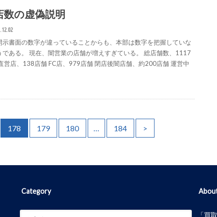
店数の虚偽説明
.12.02
開示書面の数字が違っていることからも、本部は数字を把握していな
うである。 現在、闇営業の店舗が増えすぎている。 総店舗数、1117
直営店、138店舗 FC店、979店舗 閉店後闇店舗、約200店舗 運営中
178
179
180
…
184
>
Category
Abou
「買