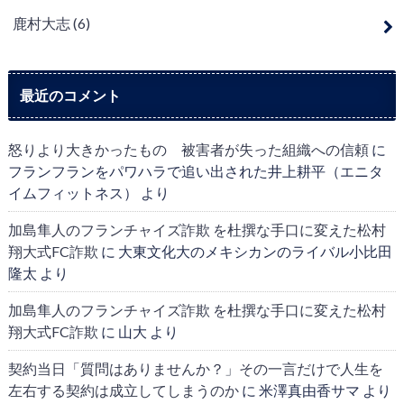
鹿村大志
(6)
最近のコメント
怒りより大きかったもの 被害者が失った組織への信頼
に
フランフランをパワハラで追い出された井上耕平（エニタ
イムフィットネス）
より
加島隼人のフランチャイズ詐欺 を杜撰な手口に変えた松村
翔大式FC詐欺
に
大東文化大のメキシカンのライバル小比田
隆太
より
加島隼人のフランチャイズ詐欺 を杜撰な手口に変えた松村
翔大式FC詐欺
に
山大
より
契約当日「質問はありませんか？」その一言だけで人生を
左右する契約は成立してしまうのか
に
米澤真由香サマ
より