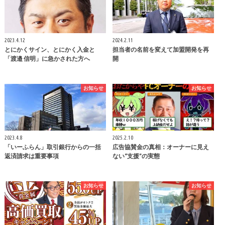
2023.4.12
2024.2.11
とにかくサイン、とにかく入金と
担当者の名前を変えて加盟開発を再
「渡邉 信明」に急かされた方へ
開
お知らせ
お知らせ
2023.4.8
2025.2.10
「いーふらん」取引銀行からの一括
広告協賛金の真相：オーナーに見え
返済請求は重要事項
ない“支援”の実態
お知らせ
お知らせ