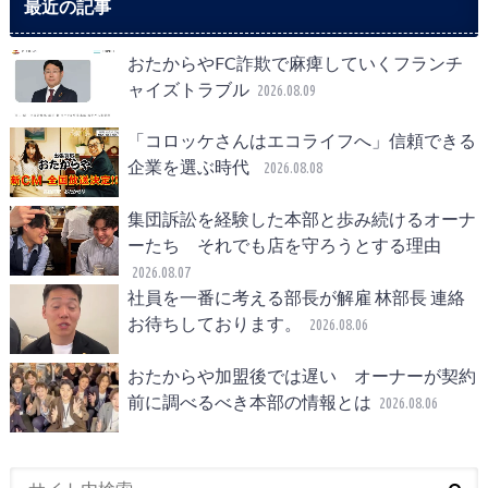
最近の記事
おたからやFC詐欺で麻痺していくフランチ
ャイズトラブル
2026.08.09
「コロッケさんはエコライフへ」信頼できる
企業を選ぶ時代
2026.08.08
集団訴訟を経験した本部と歩み続けるオーナ
ーたち それでも店を守ろうとする理由
2026.08.07
社員を一番に考える部長が解雇 林部長 連絡
お待ちしております。
2026.08.06
おたからや加盟後では遅い オーナーが契約
前に調べるべき本部の情報とは
2026.08.06