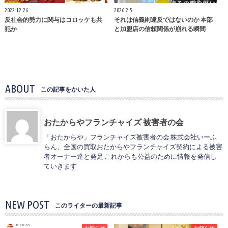
2022.12.26
2026.2.5
反社会的勢力に関与はコロッケも共
それは信義則違反ではないのか 本部
犯か
と加盟店の信頼関係が崩れる瞬間
ABOUT
この記事をかいた人
おたからやフランチャイズ 被害者の会
「おたからや」フランチャイズ被害者の会 株式会社いーふ
らん、全国の買取おたからやフランチャイズ契約による被害
者オーナー達と発足 これからも公益のために情報を発信し
ていきます
NEW POST
このライターの最新記事
お知らせ
お知らせ