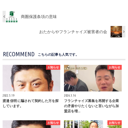
商圏保護条項の意味
おたからやフランチャイズ被害者の会
RECOMMEND
こちらの記事も人気です。
お知らせ
お知らせ
2022.5.19
2026.3.16
渡邉 信明 に騙されて契約した方を探
フランチャイズ募集を再開する企業
しています。
の矛盾やりたくないと言いながら加
盟店を増…
お知らせ
お知らせ