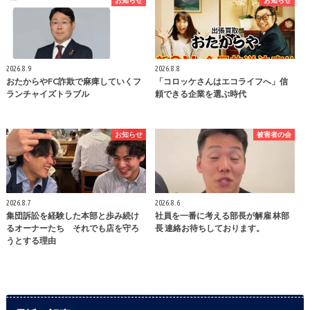
2026.8.9
2026.8.8
おたからやFC詐欺で麻痺していくフ
「コロッケさんはエコライフへ」信
ランチャイズトラブル
頼できる企業を選ぶ時代
お知らせ
被害者の会
2026.8.7
2026.8.6
集団訴訟を経験した本部と歩み続け
社員を一番に考える部長が解雇 林部
るオーナーたち それでも店を守ろ
長 連絡お待ちしております。
うとする理由