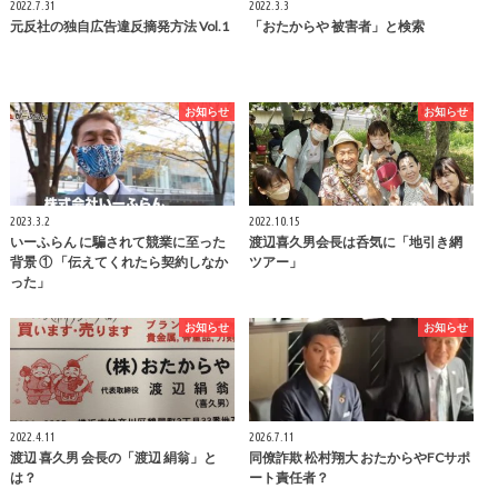
2022.7.31
2022.3.3
元反社の独自広告違反摘発方法 Vol.1
「おたからや 被害者」と検索
お知らせ
お知らせ
2023.3.2
2022.10.15
いーふらん に騙されて競業に至った
渡辺喜久男会長は呑気に「地引き網
背景 ① 「伝えてくれたら契約しなか
ツアー」
った」
お知らせ
お知らせ
2022.4.11
2026.7.11
渡辺 喜久男 会長の「渡辺 絹翁」と
同僚詐欺 松村翔大 おたからやFCサポ
は？
ート責任者？