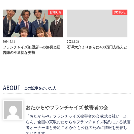
お知らせ
お知らせ
2024.5.13
2022.1.26
フランチャイズ加盟店への無視と経
石澤大介よりさらに400万円支払えと
営陣の不適切な姿勢
ABOUT
この記事をかいた人
おたからやフランチャイズ 被害者の会
「おたからや」フランチャイズ被害者の会 株式会社いーふ
らん、全国の買取おたからやフランチャイズ契約による被害
者オーナー達と発足 これからも公益のために情報を発信し
ていきます