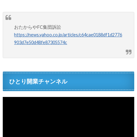
おたからやFC集団訴訟
https://news.yahoo.co.jp/articles/c64cae0188df1d2776
903d7e50d48fe87305574c
ひとり開業チャンネル