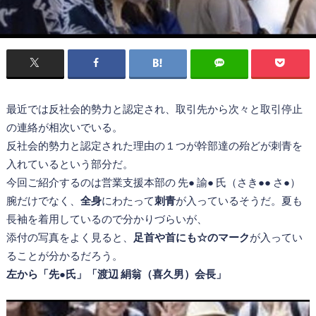
最近では反社会的勢力と認定され、取引先から次々と取引停止
の連絡が相次いでいる。
反社会的勢力と認定された理由の１つが幹部達の殆どが刺青を
入れているという部分だ。
今回ご紹介するのは営業支援本部の 先● 諭● 氏（さき●● さ●）
腕だけでなく、
全身
にわたって
刺青
が入っているそうだ。夏も
長袖を着用しているので分かりづらいが、
添付の写真をよく見ると、
足首や首にも☆のマーク
が入ってい
ることが分かるだろう。
左から「先●氏」「渡辺 絹翁（喜久男）会長」