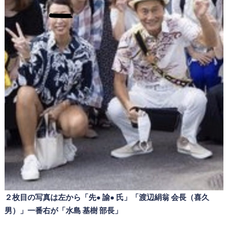
２枚目の写真は左から「先● 諭● 氏」「渡辺絹翁 会長（喜久
男）」一番右が「水島 基樹 部長」