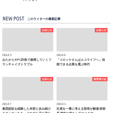
NEW POST
このライターの最新記事
お知らせ
お知らせ
2026.8.9
2026.8.8
おたからやFC詐欺で麻痺していくフ
「コロッケさんはエコライフへ」信
ランチャイズトラブル
頼できる企業を選ぶ時代
お知らせ
被害者の会
2026.8.7
2026.8.6
集団訴訟を経験した本部と歩み続け
社員を一番に考える部長が解雇 林部