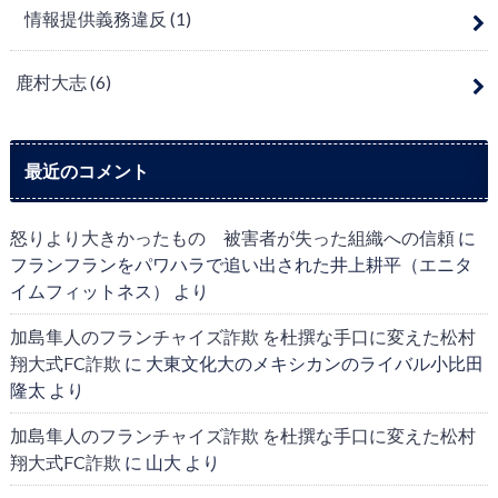
情報提供義務違反
(1)
鹿村大志
(6)
最近のコメント
怒りより大きかったもの 被害者が失った組織への信頼
に
フランフランをパワハラで追い出された井上耕平（エニタ
イムフィットネス）
より
加島隼人のフランチャイズ詐欺 を杜撰な手口に変えた松村
翔大式FC詐欺
に
大東文化大のメキシカンのライバル小比田
隆太
より
加島隼人のフランチャイズ詐欺 を杜撰な手口に変えた松村
翔大式FC詐欺
に
山大
より