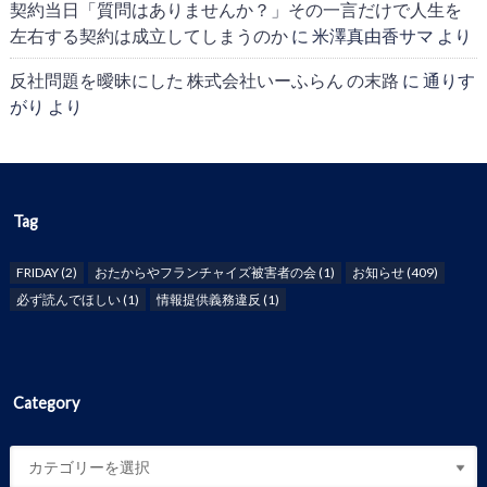
契約当日「質問はありませんか？」その一言だけで人生を
左右する契約は成立してしまうのか
に
米澤真由香サマ
より
反社問題を曖昧にした 株式会社いーふらん の末路
に
通りす
がり
より
Tag
FRIDAY
(2)
おたからやフランチャイズ被害者の会
(1)
お知らせ
(409)
必ず読んでほしい
(1)
情報提供義務違反
(1)
Category