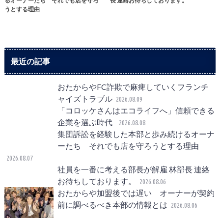
るオーナーたち それでも店を守ろ
長 連絡お待ちしております。
うとする理由
最近の記事
おたからやFC詐欺で麻痺していくフランチ
ャイズトラブル
2026.08.09
「コロッケさんはエコライフへ」信頼できる
企業を選ぶ時代
2026.08.08
集団訴訟を経験した本部と歩み続けるオーナ
ーたち それでも店を守ろうとする理由
2026.08.07
社員を一番に考える部長が解雇 林部長 連絡
お待ちしております。
2026.08.06
おたからや加盟後では遅い オーナーが契約
前に調べるべき本部の情報とは
2026.08.06