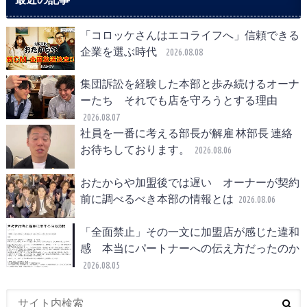
「コロッケさんはエコライフへ」信頼できる
企業を選ぶ時代
2026.08.08
集団訴訟を経験した本部と歩み続けるオーナ
ーたち それでも店を守ろうとする理由
2026.08.07
社員を一番に考える部長が解雇 林部長 連絡
お待ちしております。
2026.08.06
おたからや加盟後では遅い オーナーが契約
前に調べるべき本部の情報とは
2026.08.06
「全面禁止」その一文に加盟店が感じた違和
感 本当にパートナーへの伝え方だったのか
2026.08.05