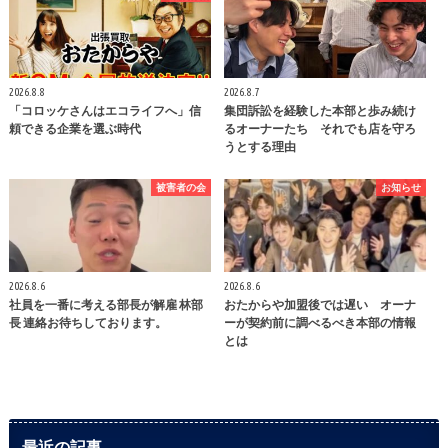
2026.8.8
2026.8.7
「コロッケさんはエコライフへ」信
集団訴訟を経験した本部と歩み続け
頼できる企業を選ぶ時代
るオーナーたち それでも店を守ろ
うとする理由
被害者の会
お知らせ
2026.8.6
2026.8.6
社員を一番に考える部長が解雇 林部
おたからや加盟後では遅い オーナ
長 連絡お待ちしております。
ーが契約前に調べるべき本部の情報
とは
最近の記事