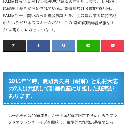
2011年当時、渡辺喜久男（絹翁）と鹿村大志
の2人は共謀して計画倒産に加担した疑惑が
あります。