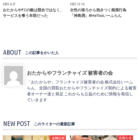
2025.4.27
2025.12.16
おたからやFCの敵は競合ではなく、
女性の後ろから抱きつく痴漢行為
サービスを奪う本部だった
「神島潤」#MeTooいーふらん
ABOUT
この記事をかいた人
おたからやフランチャイズ 被害者の会
「おたからや」フランチャイズ被害者の会 株式会社いーふ
らん、全国の買取おたからやフランチャイズ契約による被害
者オーナー達と発足 これからも公益のために情報を発信し
ていきます
NEW POST
このライターの最新記事
お知らせ
お知らせ