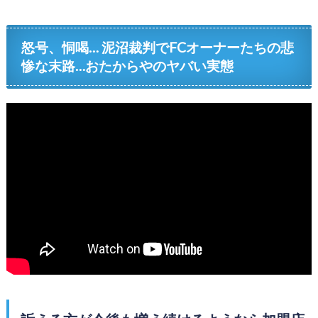
怒号、恫喝… 泥沼裁判でFCオーナーたちの悲
惨な末路…おたからやのヤバい実態