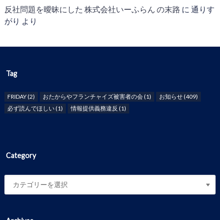
反社問題を曖昧にした 株式会社いーふらん の末路
に
通りす
がり
より
Tag
FRIDAY
(2)
おたからやフランチャイズ被害者の会
(1)
お知らせ
(409)
必ず読んでほしい
(1)
情報提供義務違反
(1)
Category