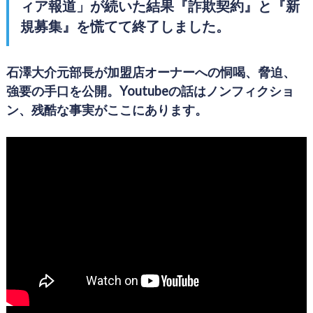
ィア報道」が続いた結果『詐欺契約』と『新
規募集』を慌てて終了しました。
石澤大介元部長が加盟店オーナーへの恫喝、脅迫、
強要の手口を公開。Youtubeの話はノンフィクショ
ン、残酷な事実がここにあります。