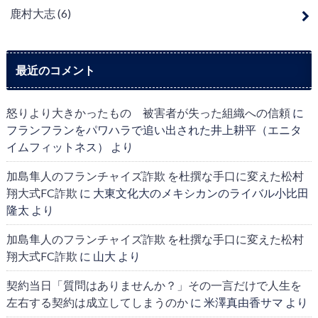
鹿村大志
(6)
最近のコメント
怒りより大きかったもの 被害者が失った組織への信頼
に
フランフランをパワハラで追い出された井上耕平（エニタ
イムフィットネス）
より
加島隼人のフランチャイズ詐欺 を杜撰な手口に変えた松村
翔大式FC詐欺
に
大東文化大のメキシカンのライバル小比田
隆太
より
加島隼人のフランチャイズ詐欺 を杜撰な手口に変えた松村
翔大式FC詐欺
に
山大
より
契約当日「質問はありませんか？」その一言だけで人生を
左右する契約は成立してしまうのか
に
米澤真由香サマ
より