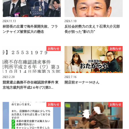
2024.11.13
2026.1.10
林部長の左遷で海外展開失敗、フラ
反社会的勢力の支え？石澤大介元部
ンチャイズ被害拡大の懸念
長が担った“影の力”
お知らせ
お知らせ
2023.2.20
2022.7.16
競業避止義務不存在確認請求事件 東
開店前オーナー Mさん
京地方裁判所平成2 6 年 (ワ)第3…
お知らせ
お知らせ