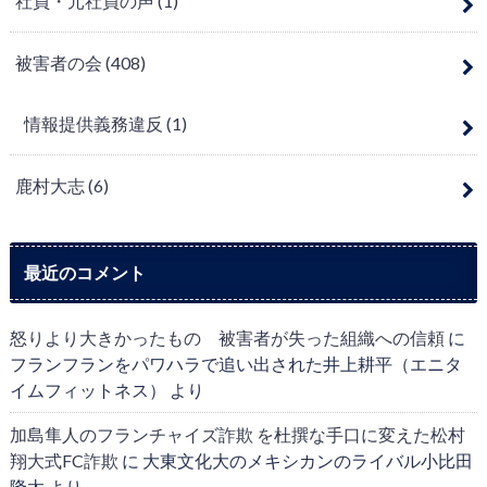
社員・元社員の声
(1)
被害者の会
(408)
情報提供義務違反
(1)
鹿村大志
(6)
最近のコメント
怒りより大きかったもの 被害者が失った組織への信頼
に
フランフランをパワハラで追い出された井上耕平（エニタ
イムフィットネス）
より
加島隼人のフランチャイズ詐欺 を杜撰な手口に変えた松村
翔大式FC詐欺
に
大東文化大のメキシカンのライバル小比田
隆太
より