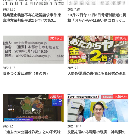
2023.2.20
2022.7.28
競業避止義務不存在確認請求事件 東
10月27日付 11月3日号週刊新潮に掲
京地方裁判所平成2 6 年 (ワ)第3…
載『おたからやは紛い物 コロッケ…
お知らせ
お知らせ
2022.8.17
2025.5.2
嘘をつく渡辺絹翁（喜久男）
天野SV退職の裏側にある経営の歪み
お知らせ
お知らせ
2025.8.5
2025.10.14
「過去の未公開株詐欺」との不気味
沈黙を強いる職場の現実 神島潤の