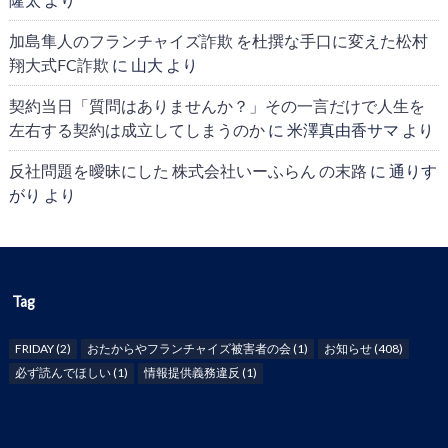
加島隼人のフランチャイズ詐欺 を杜撰な手口に変えた松村
翔大式FC詐欺
に
山大
より
契約当日「質問はありませんか？」その一言だけで人生を
左右する契約は成立してしまうのか
に
米澤真由香サマ
より
反社問題を曖昧にした 株式会社いーふらん の末路
に
通りす
がり
より
Tag
FRIDAY
(2)
おたからやフランチャイズ被害者の会
(1)
お知らせ
(408)
必ず読んでほしい
(1)
情報提供義務違反
(1)