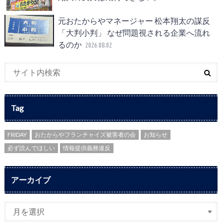
元おたからやマネージャー 松本翔太の謀反
「大判小判」 なぜ問題視される企業へ流れ
るのか
2026.08.02
Tag
FRIDAY
おたからやフランチャイズ被害者の会
お知らせ
必ず読んでほしい
情報提供義務違反
アーカイブ