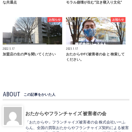
な共通点
モラル崩壊が生む“泣き寝入り文化”
お知らせ
お知らせ
2022.5.17
2023.1.17
加盟店の生の声を聞いてください
おたからやFC被害者の会 と 検索して
ください。
ABOUT
この記事をかいた人
おたからやフランチャイズ 被害者の会
「おたからや」フランチャイズ被害者の会 株式会社いーふ
らん、全国の買取おたからやフランチャイズ契約による被害