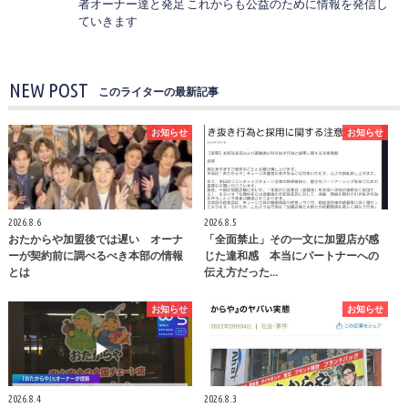
者オーナー達と発足 これからも公益のために情報を発信し
ていきます
NEW POST
このライターの最新記事
お知らせ
お知らせ
2026.8.6
2026.8.5
おたからや加盟後では遅い オーナ
「全面禁止」その一文に加盟店が感
ーが契約前に調べるべき本部の情報
じた違和感 本当にパートナーへの
とは
伝え方だった…
お知らせ
お知らせ
2026.8.4
2026.8.3