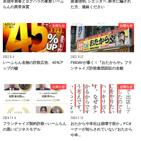
未成年買春とセクハラの巣窟 いーふ
渡邉信明､シエッター､鈴木に騙され
らんの異常体質
た方、連絡ください
お知らせ
お知らせ
2022.8.6
2022.9.22
いーふらん名物の詐欺広告、45%ア
FRIDAYが暴く！『おたからや』フラ
ップの嘘
ンチャイズ詐欺集団訴訟の全貌
お知らせ
お知らせ
2024.11.6
2026.5.12
フランチャイズ契約詐欺—いーふらん
おたからや本社は崩壊寸前か」FCオ
の黒いビジネスモデル
ーナーが知らされていない“おたから
や本…