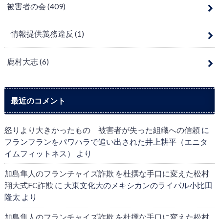
被害者の会
(409)
情報提供義務違反
(1)
鹿村大志
(6)
最近のコメント
怒りより大きかったもの 被害者が失った組織への信頼
に
フランフランをパワハラで追い出された井上耕平（エニタ
イムフィットネス）
より
加島隼人のフランチャイズ詐欺 を杜撰な手口に変えた松村
翔大式FC詐欺
に
大東文化大のメキシカンのライバル小比田
隆太
より
加島隼人のフランチャイズ詐欺 を杜撰な手口に変えた松村