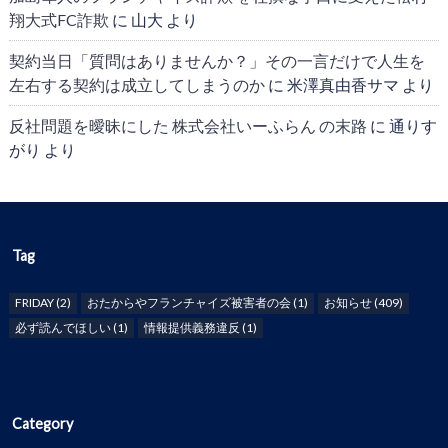
翔大式FC詐欺
に
山大
より
契約当日「質問はありませんか？」その一言だけで人生を
左右する契約は成立してしまうのか
に
米澤真由香サマ
より
反社問題を曖昧にした 株式会社いーふらん の末路
に
通りす
がり
より
Tag
FRIDAY
(2)
おたからやフランチャイズ被害者の会
(1)
お知らせ
(409)
必ず読んでほしい
(1)
情報提供義務違反
(1)
Category