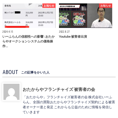
お知らせ
お知らせ
2024.4.15
2022.8.27
いーふらんの信頼性への影響 : おたか
Youtube 被害者出演
らやオークションシステムの価格操
作…
ABOUT
この記事をかいた人
おたからやフランチャイズ 被害者の会
「おたからや」フランチャイズ被害者の会 株式会社いーふ
らん、全国の買取おたからやフランチャイズ契約による被害
者オーナー達と発足 これからも公益のために情報を発信し
ていきます