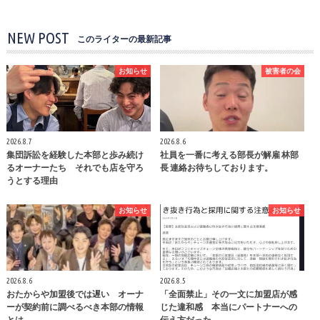
NEW POST
このライターの最新記事
お知らせ
被害者の会
2026.8.7
2026.8.6
集団訴訟を経験した本部と歩み続け
社員を一番に考える部長が解雇 林部
るオーナーたち それでも店を守ろ
長 連絡お待ちしております。
うとする理由
お知らせ
お知らせ
2026.8.6
2026.8.5
おたからや加盟後では遅い オーナ
「全面禁止」その一文に加盟店が感
ーが契約前に調べるべき本部の情報
じた違和感 本当にパートナーへの
とは
伝え方だった…