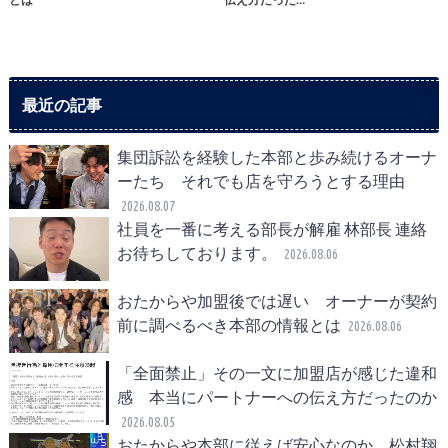
最近の記事
集団訴訟を経験した本部と歩み続けるオーナ
ーたち それでも店を守ろうとする理由
2026.08.07
社員を一番に考える部長が解雇 林部長 連絡
お待ちしております。
2026.08.06
おたからや加盟後では遅い オーナーが契約
前に調べるべき本部の情報とは
2026.08.06
「全面禁止」その一文に加盟店が感じた違和
感 本当にパートナーへの伝え方だったのか
2026.08.05
おたからや本部に従えば安心なのか 松村翔