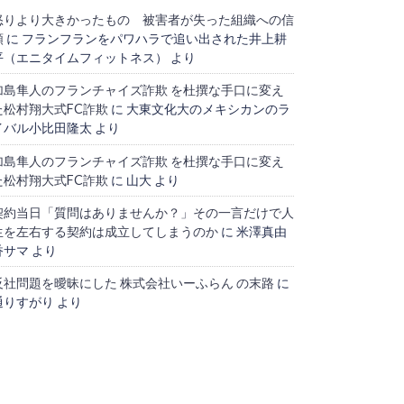
怒りより大きかったもの 被害者が失った組織への信
頼
に
フランフランをパワハラで追い出された井上耕
平（エニタイムフィットネス）
より
加島隼人のフランチャイズ詐欺 を杜撰な手口に変え
た松村翔大式FC詐欺
に
大東文化大のメキシカンのラ
イバル小比田隆太
より
加島隼人のフランチャイズ詐欺 を杜撰な手口に変え
た松村翔大式FC詐欺
に
山大
より
契約当日「質問はありませんか？」その一言だけで人
生を左右する契約は成立してしまうのか
に
米澤真由
香サマ
より
反社問題を曖昧にした 株式会社いーふらん の末路
に
通りすがり
より