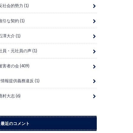
反社会的勢力
(1)
強引な契約
(1)
石澤大介
(1)
社員・元社員の声
(1)
被害者の会
(409)
情報提供義務違反
(1)
鹿村大志
(6)
最近のコメント