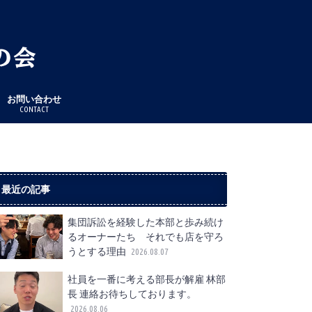
お問い合わせ
CONTACT
最近の記事
集団訴訟を経験した本部と歩み続け
るオーナーたち それでも店を守ろ
うとする理由
2026.08.07
社員を一番に考える部長が解雇 林部
長 連絡お待ちしております。
2026.08.06