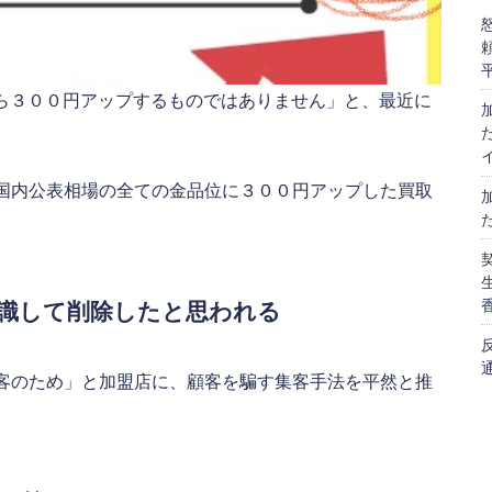
から３００円アップするものではありません」と、最近に
。
国内公表相場の全ての金品位に３００円アップした買取
識して削除したと思われる
客のため」と加盟店に、顧客を騙す集客手法を平然と推
。