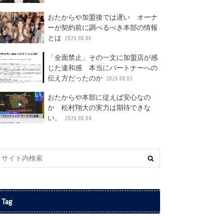
おたからや加盟後では遅い オーナ
ーが契約前に調べるべき本部の情報
とは
2026.08.06
「全面禁止」その一文に加盟店が感
じた違和感 本当にパートナーへの
伝え方だったのか
2026.08.05
おたからや本部に従えば安心なの
か 松村翔大の実力は期待できな
い。
2026.08.04
Tag