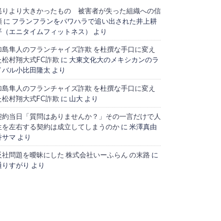
怒りより大きかったもの 被害者が失った組織への信
頼
に
フランフランをパワハラで追い出された井上耕
平（エニタイムフィットネス）
より
加島隼人のフランチャイズ詐欺 を杜撰な手口に変え
た松村翔大式FC詐欺
に
大東文化大のメキシカンのラ
イバル小比田隆太
より
加島隼人のフランチャイズ詐欺 を杜撰な手口に変え
た松村翔大式FC詐欺
に
山大
より
契約当日「質問はありませんか？」その一言だけで人
生を左右する契約は成立してしまうのか
に
米澤真由
香サマ
より
反社問題を曖昧にした 株式会社いーふらん の末路
に
通りすがり
より