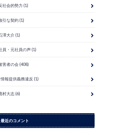
反社会的勢力
(1)
強引な契約
(1)
石澤大介
(1)
社員・元社員の声
(1)
被害者の会
(408)
情報提供義務違反
(1)
鹿村大志
(6)
最近のコメント