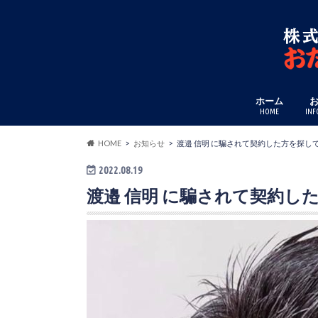
ホーム
HOME
INF
HOME
お知らせ
渡邉 信明 に騙されて契約した方を探し
2022.08.19
渡邉 信明 に騙されて契約し