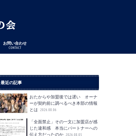
お問い合わせ
CONTACT
最近の記事
おたからや加盟後では遅い オーナ
ーが契約前に調べるべき本部の情報
とは
2026.08.06
「全面禁止」その一文に加盟店が感
じた違和感 本当にパートナーへの
伝え方だったのか
2026.08.05