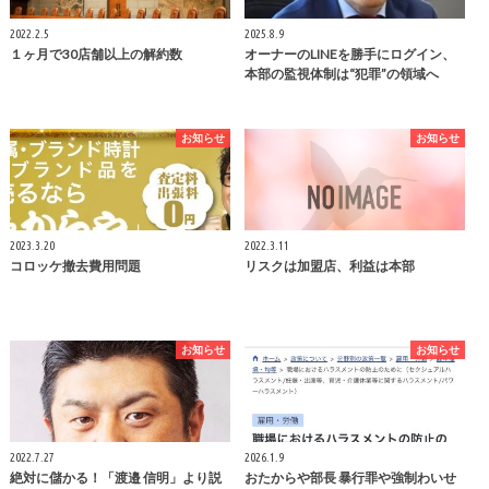
2022.2.5
2025.8.9
１ヶ月で30店舗以上の解約数
オーナーのLINEを勝手にログイン、
本部の監視体制は“犯罪”の領域へ
お知らせ
お知らせ
2023.3.20
2022.3.11
コロッケ撤去費用問題
リスクは加盟店、利益は本部
お知らせ
お知らせ
2022.7.27
2026.1.9
絶対に儲かる！「渡邉 信明」より説
おたからや部長 暴行罪や強制わいせ