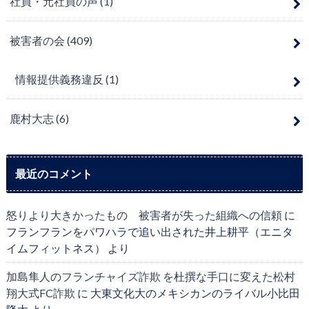
社員・元社員の声
(1)
被害者の会
(409)
情報提供義務違反
(1)
鹿村大志
(6)
最近のコメント
怒りより大きかったもの 被害者が失った組織への信頼
に
フランフランをパワハラで追い出された井上耕平（エニタ
イムフィットネス）
より
加島隼人のフランチャイズ詐欺 を杜撰な手口に変えた松村
翔大式FC詐欺
に
大東文化大のメキシカンのライバル小比田