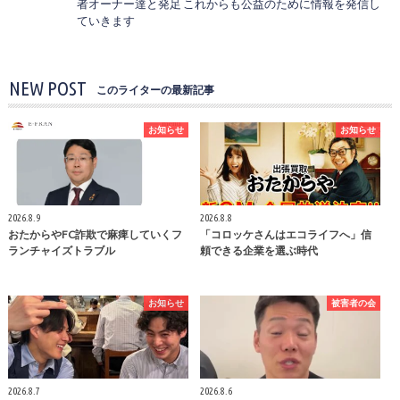
者オーナー達と発足 これからも公益のために情報を発信し
ていきます
NEW POST
このライターの最新記事
お知らせ
お知らせ
2026.8.9
2026.8.8
おたからやFC詐欺で麻痺していくフ
「コロッケさんはエコライフへ」信
ランチャイズトラブル
頼できる企業を選ぶ時代
お知らせ
被害者の会
2026.8.7
2026.8.6