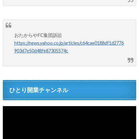
おたからやFC集団訴訟
https://news.yahoo.co.jp/articles/c64cae0188df1d2776
903d7e50d48fe87305574c
ひとり開業チャンネル