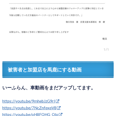
被害者と加盟店を馬鹿にする動画
いーふらん、車動画をまだアップしてます。
https://youtu.be/9mhebJzG9rI
https://youtu.be/7NcZnfqxqV8
https://youtu.be/oH8FQHG_Qlo