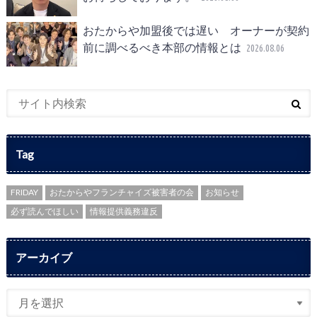
おたからや加盟後では遅い オーナーが契約
前に調べるべき本部の情報とは
2026.08.06
Tag
FRIDAY
おたからやフランチャイズ被害者の会
お知らせ
必ず読んでほしい
情報提供義務違反
アーカイブ