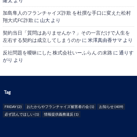
隆太
より
加島隼人のフランチャイズ詐欺 を杜撰な手口に変えた松村
翔大式FC詐欺
に
山大
より
契約当日「質問はありませんか？」その一言だけで人生を
左右する契約は成立してしまうのか
に
米澤真由香サマ
より
反社問題を曖昧にした 株式会社いーふらん の末路
に
通りす
がり
より
Tag
FRIDAY
(2)
おたからやフランチャイズ被害者の会
(1)
お知らせ
(409)
必ず読んでほしい
(1)
情報提供義務違反
(1)