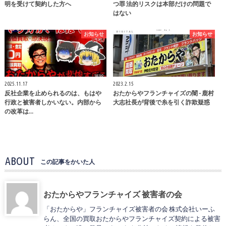
明を受けて契約した方へ
つ罪 法的リスクは本部だけの問題で
はない
お知らせ
お知らせ
2025.11.17
2023.2.15
反社企業を止められるのは、もはや
おたからやフランチャイズの闇 - 鹿村
行政と被害者しかいない。内部から
大志社長が背後で糸を引く詐欺疑惑
の改革は…
ABOUT
この記事をかいた人
おたからやフランチャイズ 被害者の会
「おたからや」フランチャイズ被害者の会 株式会社いーふ
らん、全国の買取おたからやフランチャイズ契約による被害