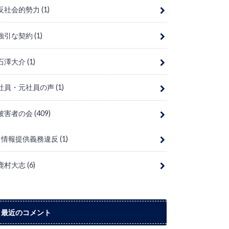
反社会的勢力
(1)
強引な契約
(1)
石澤大介
(1)
社員・元社員の声
(1)
被害者の会
(409)
情報提供義務違反
(1)
鹿村大志
(6)
最近のコメント