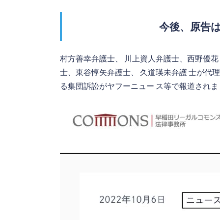
今後、原告
村方善幸弁護士、 川上資人弁護士、西野優花 
士、東谷惇矢弁護士、 久道瑛未弁護 士が代理
る集団訴訟がヤフーニュー ス等で報道されま