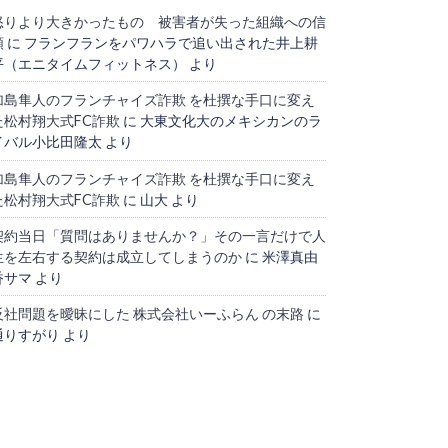
怒りより大きかったもの 被害者が失った組織への信
頼
に
フランフランをパワハラで追い出された井上耕
平（エニタイムフィットネス）
より
加島隼人のフランチャイズ詐欺 を杜撰な手口に変え
た松村翔大式FC詐欺
に
大東文化大のメキシカンのラ
イバル小比田隆太
より
加島隼人のフランチャイズ詐欺 を杜撰な手口に変え
た松村翔大式FC詐欺
に
山大
より
契約当日「質問はありませんか？」その一言だけで人
生を左右する契約は成立してしまうのか
に
米澤真由
香サマ
より
反社問題を曖昧にした 株式会社いーふらん の末路
に
通りすがり
より