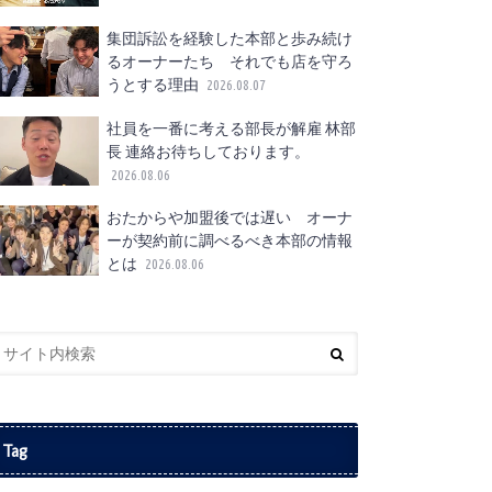
集団訴訟を経験した本部と歩み続け
るオーナーたち それでも店を守ろ
うとする理由
2026.08.07
社員を一番に考える部長が解雇 林部
長 連絡お待ちしております。
2026.08.06
おたからや加盟後では遅い オーナ
ーが契約前に調べるべき本部の情報
とは
2026.08.06
Tag