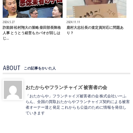
2026.5.27
2024.11.11
詐欺師 松村翔大の策略 柴田部長降格
鹿村大志社長の査定員対応に問題あ
人事 とうとう経営もカバオが回しは
り？
じ…
ABOUT
この記事をかいた人
おたからやフランチャイズ 被害者の会
「おたからや」フランチャイズ被害者の会 株式会社いーふ
らん、全国の買取おたからやフランチャイズ契約による被害
者オーナー達と発足 これからも公益のために情報を発信し
ていきます