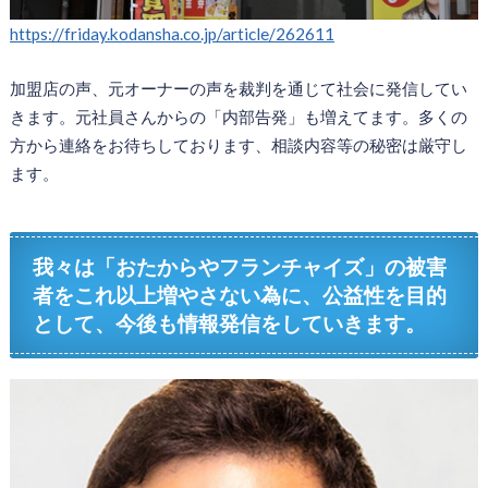
https://friday.kodansha.co.jp/article/262611
加盟店の声、元オーナーの声を裁判を通じて社会に発信してい
きます。元社員さんからの「内部告発」も増えてます。多くの
方から連絡をお待ちしております、相談内容等の秘密は厳守し
ます。
我々は「おたからやフランチャイズ」の被害
者をこれ以上増やさない為に、公益性を目的
として、今後も情報発信をしていきます。