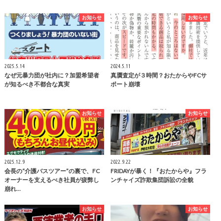
お知らせ
お知らせ
2025.5.14
2024.5.11
なぜ元暴力団が社内に？加盟希望者
真贋査定が３時間？おたからやFCサ
が知るべき不都合な真実
ポート崩壊
お知らせ
お知らせ
2025.12.9
2022.9.22
会長の“介護バスツアー”の裏で、FC
FRIDAYが暴く！『おたからや』フラ
オーナーを支えるべき社員が疲弊し
ンチャイズ詐欺集団訴訟の全貌
崩れ…
お知らせ
お知らせ