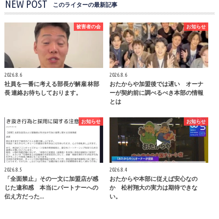
NEW POST
このライターの最新記事
被害者の会
お知らせ
2026.8.6
2026.8.6
社員を一番に考える部長が解雇 林部
おたからや加盟後では遅い オーナ
長 連絡お待ちしております。
ーが契約前に調べるべき本部の情報
とは
お知らせ
お知らせ
2026.8.5
2026.8.4
「全面禁止」その一文に加盟店が感
おたからや本部に従えば安心なの
じた違和感 本当にパートナーへの
か 松村翔大の実力は期待できな
伝え方だった…
い。