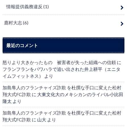
情報提供義務違反
(1)
鹿村大志
(6)
最近のコメント
怒りより大きかったもの 被害者が失った組織への信頼
に
フランフランをパワハラで追い出された井上耕平（エニタ
イムフィットネス）
より
加島隼人のフランチャイズ詐欺 を杜撰な手口に変えた松村
翔大式FC詐欺
に
大東文化大のメキシカンのライバル小比田
隆太
より
加島隼人のフランチャイズ詐欺 を杜撰な手口に変えた松村
翔大式FC詐欺
に
山大
より