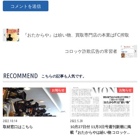
『おたからや』は紛い物、買取専門店の本業はFC搾取
コロッケ詐欺広告の常習者
RECOMMEND
こちらの記事も人気です。
お知らせ
お知らせ
2022.10.14
2022.5.28
取材窓口はこちら
10月27日付 11月3日号週刊新潮に掲
載『おたからやは紛い物 コロッケ…