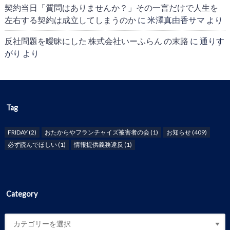
契約当日「質問はありませんか？」その一言だけで人生を
左右する契約は成立してしまうのか
に
米澤真由香サマ
より
反社問題を曖昧にした 株式会社いーふらん の末路
に
通りす
がり
より
Tag
FRIDAY
(2)
おたからやフランチャイズ被害者の会
(1)
お知らせ
(409)
必ず読んでほしい
(1)
情報提供義務違反
(1)
Category