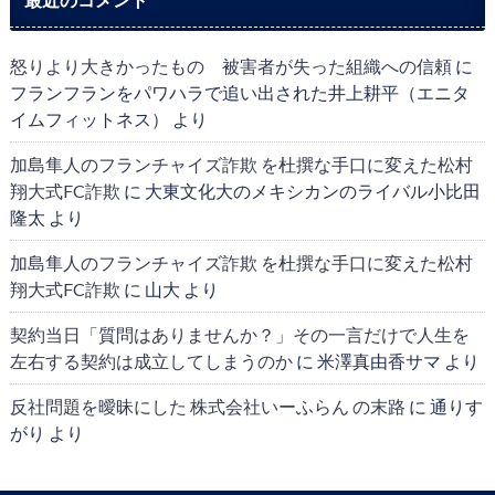
怒りより大きかったもの 被害者が失った組織への信頼
に
フランフランをパワハラで追い出された井上耕平（エニタ
イムフィットネス）
より
加島隼人のフランチャイズ詐欺 を杜撰な手口に変えた松村
翔大式FC詐欺
に
大東文化大のメキシカンのライバル小比田
隆太
より
加島隼人のフランチャイズ詐欺 を杜撰な手口に変えた松村
翔大式FC詐欺
に
山大
より
契約当日「質問はありませんか？」その一言だけで人生を
左右する契約は成立してしまうのか
に
米澤真由香サマ
より
反社問題を曖昧にした 株式会社いーふらん の末路
に
通りす
がり
より