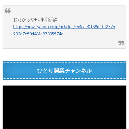
おたからやFC集団訴訟
https://news.yahoo.co.jp/articles/c64cae0188df1d2776
903d7e50d48fe87305574c
ひとり開業チャンネル