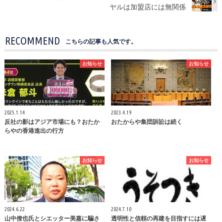
ヤルは加盟店には無関係
RECOMMEND
こちらの記事も人気です。
お知らせ
お知らせ
2025.1.14
2023.4.19
反社の影はアジア市場にも？おたか
おたからや集団訴訟は続く
らやの香港進出の行方
お知らせ
お知らせ
2024.6.22
2024.7.10
山中僚也氏とシエッター美嘉に騙さ
透明性と信頼の再建を目指すには遅