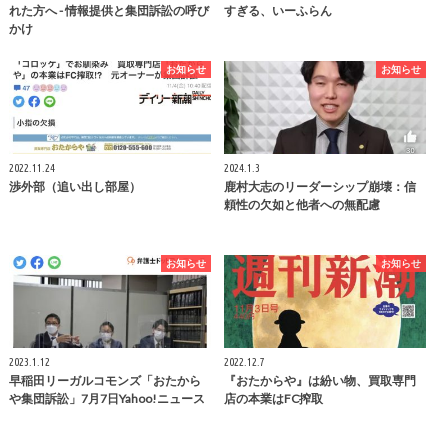
れた方へ - 情報提供と集団訴訟の呼び
すぎる、いーふらん
かけ
お知らせ
お知らせ
2022.11.24
2024.1.3
渉外部（追い出し部屋）
鹿村大志のリーダーシップ崩壊：信
頼性の欠如と他者への無配慮
お知らせ
お知らせ
2023.1.12
2022.12.7
早稲田リーガルコモンズ「おたから
『おたからや』は紛い物、買取専門
や集団訴訟」7月7日Yahoo!ニュース
店の本業はFC搾取