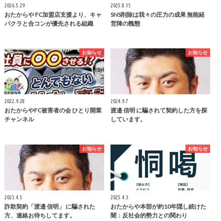
2026.5.29
2025.8.15
おたからや FC加盟店支援より、キャ
SNS削除は我々の圧力の成果 無能経
バクラと合コンが優先される組織
営陣の醜態
お知らせ
お知らせ
2022.9.28
2024.9.7
おたからやFC被害者の会 ひとり開業
渡邉 信明 に騙されて契約した方を探
チャンネル
しています。
お知らせ
お知らせ
2023.4.5
2025.4.3
詐欺契約「渡邉 信明」 に騙された
おたからや本部が約10年隠し続けた
方、連絡お待ちしてます。
闇：反社会的勢力との関わり