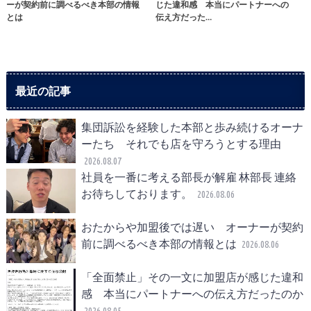
ーが契約前に調べるべき本部の情報
じた違和感 本当にパートナーへの
とは
伝え方だった…
最近の記事
集団訴訟を経験した本部と歩み続けるオーナ
ーたち それでも店を守ろうとする理由
2026.08.07
社員を一番に考える部長が解雇 林部長 連絡
お待ちしております。
2026.08.06
おたからや加盟後では遅い オーナーが契約
前に調べるべき本部の情報とは
2026.08.06
「全面禁止」その一文に加盟店が感じた違和
感 本当にパートナーへの伝え方だったのか
2026.08.05