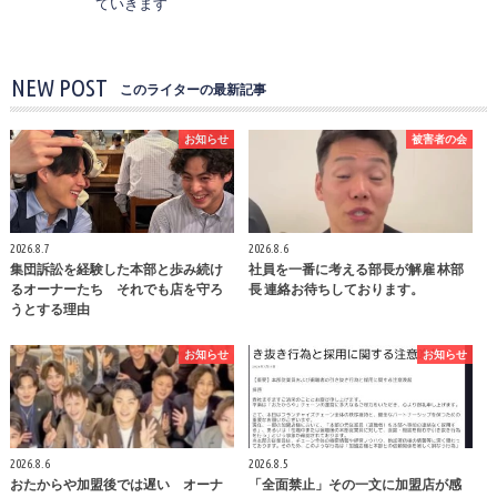
ていきます
NEW POST
このライターの最新記事
お知らせ
被害者の会
2026.8.7
2026.8.6
集団訴訟を経験した本部と歩み続け
社員を一番に考える部長が解雇 林部
るオーナーたち それでも店を守ろ
長 連絡お待ちしております。
うとする理由
お知らせ
お知らせ
2026.8.6
2026.8.5
おたからや加盟後では遅い オーナ
「全面禁止」その一文に加盟店が感