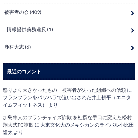
被害者の会
(409)
情報提供義務違反
(1)
鹿村大志
(6)
最近のコメント
怒りより大きかったもの 被害者が失った組織への信頼
に
フランフランをパワハラで追い出された井上耕平（エニタ
イムフィットネス）
より
加島隼人のフランチャイズ詐欺 を杜撰な手口に変えた松村
翔大式FC詐欺
に
大東文化大のメキシカンのライバル小比田
隆太
より