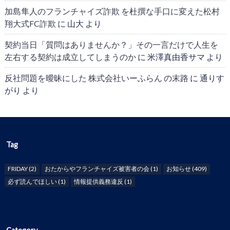
加島隼人のフランチャイズ詐欺 を杜撰な手口に変えた松村
翔大式FC詐欺
に
山大
より
契約当日「質問はありませんか？」その一言だけで人生を
左右する契約は成立してしまうのか
に
米澤真由香サマ
より
反社問題を曖昧にした 株式会社いーふらん の末路
に
通りす
がり
より
Tag
FRIDAY
(2)
おたからやフランチャイズ被害者の会
(1)
お知らせ
(409)
必ず読んでほしい
(1)
情報提供義務違反
(1)