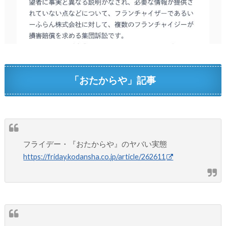
「おたからや」記事
フライデー・『おたからや』のヤバい実態
https://friday.kodansha.co.jp/article/262611