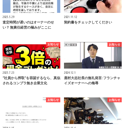
2025.5.29
2021.11.12
査定時間が遅いのはオーナーのせ
契約書をチェックしてください
い？ 無責任経営の極みがここに
お知らせ
お知らせ
2025.7.23
2024.12.1
“社員から搾取”を容認するなら、真似
鹿村大志社長の無礼発言: フランチャ
されるコンプラ無き企業文化
イズオーナーへの侮辱
お知らせ
お知らせ
2024.1.15
2021.11.6