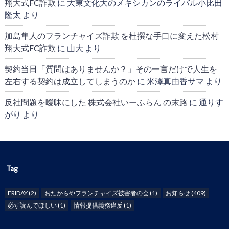
翔大式FC詐欺
に
大東文化大のメキシカンのライバル小比田
隆太
より
加島隼人のフランチャイズ詐欺 を杜撰な手口に変えた松村
翔大式FC詐欺
に
山大
より
契約当日「質問はありませんか？」その一言だけで人生を
左右する契約は成立してしまうのか
に
米澤真由香サマ
より
反社問題を曖昧にした 株式会社いーふらん の末路
に
通りす
がり
より
Tag
FRIDAY
(2)
おたからやフランチャイズ被害者の会
(1)
お知らせ
(409)
必ず読んでほしい
(1)
情報提供義務違反
(1)