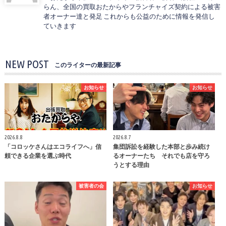
らん、全国の買取おたからやフランチャイズ契約による被害
者オーナー達と発足 これからも公益のために情報を発信し
ていきます
NEW POST
このライターの最新記事
お知らせ
お知らせ
2026.8.8
2026.8.7
「コロッケさんはエコライフへ」信
集団訴訟を経験した本部と歩み続け
頼できる企業を選ぶ時代
るオーナーたち それでも店を守ろ
うとする理由
被害者の会
お知らせ