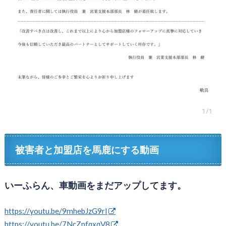
被害者と加盟店を馬鹿にする動画
いーふらん、車動画をまだアップしてます。
https://youtu.be/9mhebJzG9rI
https://youtu.be/7NcZnfqxqV8