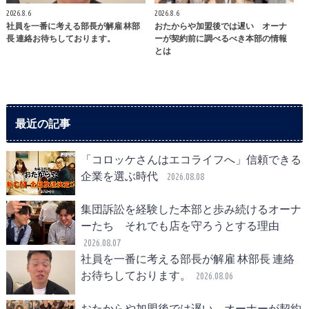
2026.8.6
2026.8.6
社員を一番に考える部長が解雇 林部
おたからや加盟後では遅い オーナ
長 連絡お待ちしております。
ーが契約前に調べるべき本部の情報
とは
最近の記事
「コロッケさんはエコライフへ」信頼できる
企業を選ぶ時代
2026.08.08
集団訴訟を経験した本部と歩み続けるオーナ
ーたち それでも店を守ろうとする理由
2026.08.07
社員を一番に考える部長が解雇 林部長 連絡
お待ちしております。
2026.08.06
おたからや加盟後では遅い オーナーが契約