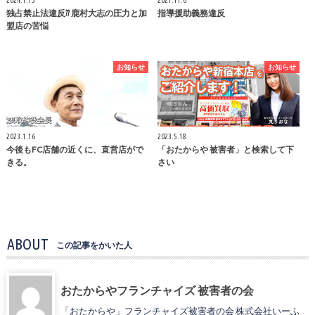
独占禁止法違反⁇ 鹿村大志の圧力と加
指導援助義務違反
盟店の苦悩
お知らせ
お知らせ
2023.1.16
2023.5.18
今後もFC店舗の近くに、直営店がで
「おたからや 被害者」と検索して下
きる。
さい
ABOUT
この記事をかいた人
おたからやフランチャイズ 被害者の会
「おたからや」フランチャイズ被害者の会 株式会社いーふ