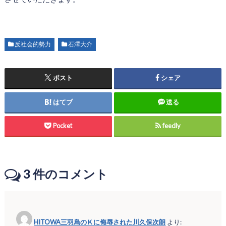
反社会的勢力
石澤大介
ポスト
シェア
はてブ
送る
Pocket
feedly
3
件のコメント
HITOWA三羽烏のＫに侮辱された川久保次朗
より: