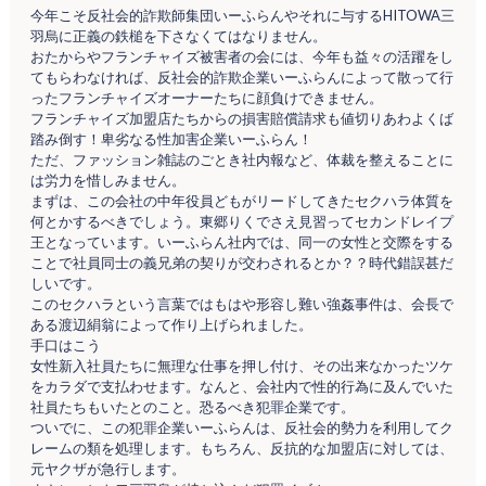
今年こそ反社会的詐欺師集団いーふらんやそれに与するHITOWA三
羽烏に正義の鉄槌を下さなくてはなりません。
おたからやフランチャイズ被害者の会には、今年も益々の活躍をし
てもらわなければ、反社会的詐欺企業いーふらんによって散って行
ったフランチャイズオーナーたちに顔負けできません。
フランチャイズ加盟店たちからの損害賠償請求も値切りあわよくば
踏み倒す！卑劣なる性加害企業いーふらん！
ただ、ファッション雑誌のごとき社内報など、体裁を整えることに
は労力を惜しみません。
まずは、この会社の中年役員どもがリードしてきたセクハラ体質を
何とかするべきでしょう。東郷りくでさえ見習ってセカンドレイプ
王となっています。いーふらん社内では、同一の女性と交際をする
ことで社員同士の義兄弟の契りが交わされるとか？？時代錯誤甚だ
しいです。
このセクハラという言葉ではもはや形容し難い強姦事件は、会長で
ある渡辺絹翁によって作り上げられました。
手口はこう
女性新入社員たちに無理な仕事を押し付け、その出来なかったツケ
をカラダで支払わせます。なんと、会社内で性的行為に及んでいた
社員たちもいたとのこと。恐るべき犯罪企業です。
ついでに、この犯罪企業いーふらんは、反社会的勢力を利用してク
レームの類を処理します。もちろん、反抗的な加盟店に対しては、
元ヤクザが急行します。