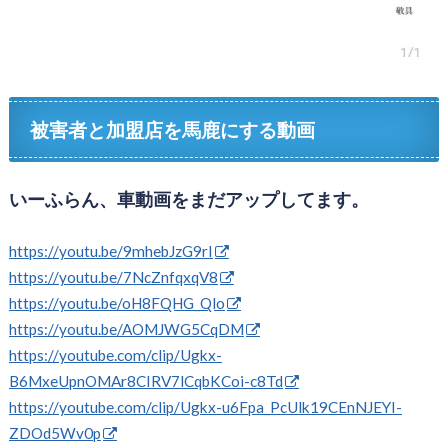
被害者と加盟店を馬鹿にする動画
いーふらん、車動画をまだアップしてます。
https://youtu.be/9mhebJzG9rI
https://youtu.be/7NcZnfqxqV8
https://youtu.be/oH8FQHG_Qlo
https://youtu.be/AOMJWG5CqDM
https://youtube.com/clip/Ugkx-
B6MxeUpnOMAr8CIRV7lCqbKCoi-c8Td
https://youtube.com/clip/Ugkx-u6Fpa_PcUlk19CEnNJEYI-
ZDOd5Wv0p