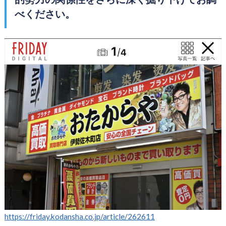
べください。
https://friday.kodansha.co.jp/article/262611