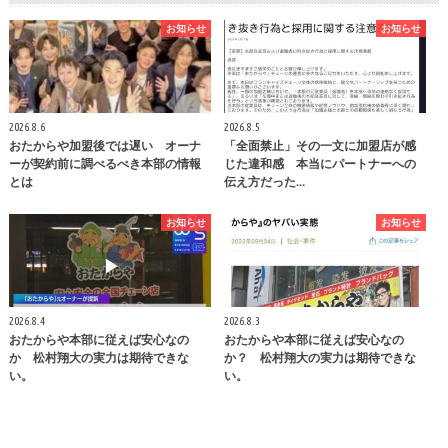
お知らせ
お知らせ
2026.8.6
2026.8.5
おたからや加盟後では遅い オーナ
「全面禁止」その一文に加盟店が感
ーが契約前に調べるべき本部の情報
じた違和感 本当にパートナーへの
とは
伝え方だった…
お知らせ
お知らせ
2026.8.4
2026.8.3
おたからや本部に従えば安心なの
おたからや本部に従えば安心なの
か 松村翔大の実力は期待できな
か？ 松村翔大の実力は期待できな
い。
い。