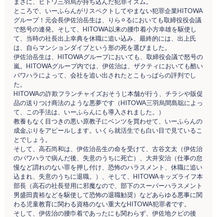
まさに、ヒトワ三羽烏が持ち込んだ犯罪イズム。
ところで、いーふらんがリスペクトしてやまない犯罪企業HITOWA
グループ！元会長伊佐治岳生は、りら⚪︎るにおいても取締役役会議
で怒号の連発。そして、HITOWA以来の腰巾着小方幸雄を駆使し
て、当時の社長出上幸典を休職に追い込み、最終的には、出上氏
は、自らマンションダイブという形の死を選びました。
伊佐治岳生は、HITOWAグループにおいても、取締役会議で怒号の
嵐。HITOWAグループ内では、伊佐治は、ザクティにおいても酷い
パワハラによって、会社を追い出されたとこもっぱらの評判でし
た。
HITOWAの詐欺フランチャイズおそうじ本舗が行う、チラシや販促
品の送りつけ商法のような悪夢です（HITOWA三羽烏間島聡によっ
て、この手法は、いーふらんにも導入されました。）
教養もなく目つきの悪い原教子にベンツを買わせて、いーふらんの
成金ぶりをアピールします。いくら就活生でも白い目で見ているこ
とでしょう。
そして、高石尚和は、伊佐治岳生の命を受けて、古谷文太（伊佐治
のパワハラで病んだ後、失意のうちに死亡）、大井安治（仕事の怠
慢など謂れのない罪を押し付け、恐怖のハラスメント、休職に追い
込まれ、失意のうちに退職。）、そして、HITOWAキッズライフ本
部長（高石の社長登用に邪魔なので、部下のスーパーハラスメント
男盛田貴裕などを駆使して恐怖の退職勧奨）などあらゆる悪事に関
わる児童教育に関わる資格のない重大なHITOWA犯罪者です。
そして、伊佐治の腰巾着であったにも関わらず、伊佐地クビの後