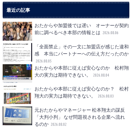
最近の記事
おたからや加盟後では遅い オーナーが契約
前に調べるべき本部の情報とは
2026.08.06
「全面禁止」その一文に加盟店が感じた違和
感 本当にパートナーへの伝え方だったのか
2026.08.05
おたからや本部に従えば安心なのか 松村翔
大の実力は期待できない。
2026.08.04
おたからや本部に従えば安心なのか？ 松村
翔大の実力は期待できない。
2026.08.03
元おたからやマネージャー 松本翔太の謀反
「大判小判」 なぜ問題視される企業へ流れ
るのか
2026.08.02