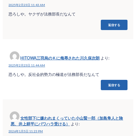
2025年2月23日 11:43 AM
恐ろしや。ヤクザが法務部長だなんて
返信する
HITOWA三羽烏のＫに侮辱された川久保次朗
より:
2025年2月23日 11:44 AM
恐ろしや。反社会的勢力の極道が法務部長だなんて
返信する
女性部下に嫌われまくっていた小山賢一郎（加島隼人と険
悪、井上耕平にパワハラ受ける）
より:
2026年1月5日 11:23 PM