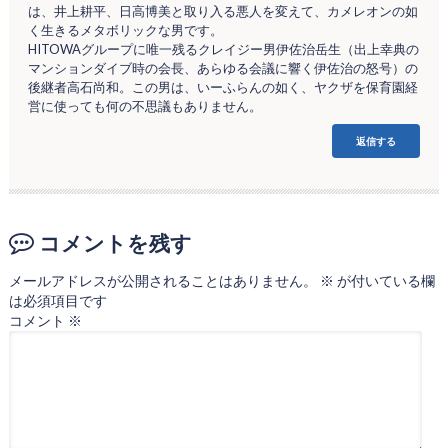
は、井上耕平、日高博美と取り入る悪人を変えて、カメレオンの如
く生きるメタボリックな男です。
HITOWAグループに唯一残るクレイジー男伊佐治岳生（出上幸典の
マンションダイブ時の会長、あらゆる会議に響く伊佐治の怒号）の
後継者高石尚和。この男は、いーふらんの如く、ヤクザを保育園経
営に使っても何の不思議もありません。
返信する
コメントを残す
メールアドレスが公開されることはありません。
※
が付いている欄
は必須項目です
コメント
※