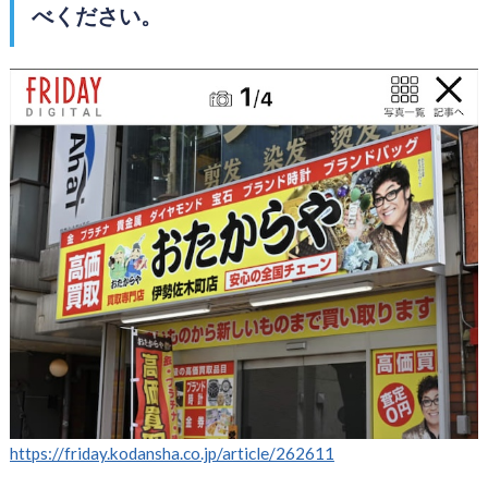
べください。
https://friday.kodansha.co.jp/article/262611