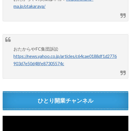
ma.jp/otakaraya/
おたからやFC集団訴訟
https://news.yahoo.co.jp/articles/c64cae0188df1d2776
903d7e50d48fe87305574c
ひとり開業チャンネル