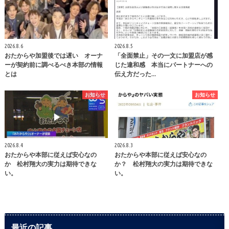
2026.8.6
2026.8.5
おたからや加盟後では遅い オーナ
「全面禁止」その一文に加盟店が感
ーが契約前に調べるべき本部の情報
じた違和感 本当にパートナーへの
とは
伝え方だった…
お知らせ
お知らせ
2026.8.4
2026.8.3
おたからや本部に従えば安心なの
おたからや本部に従えば安心なの
か 松村翔大の実力は期待できな
か？ 松村翔大の実力は期待できな
い。
い。
最近の記事