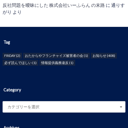
反社問題を曖昧にした 株式会社いーふらん の末路
に
通りす
がり
より
Tag
FRIDAY
(2)
おたからやフランチャイズ被害者の会
(1)
お知らせ
(408)
必ず読んでほしい
(1)
情報提供義務違反
(1)
Category
Archives