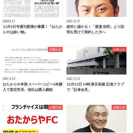
2024.8.13
2023.12.27
11月3日号週刊新潮が暴露！『おたか
絶対に儲かる！「渡邉 信明」より説
らやは紛い物』
明を受けて契約した方へ
お知らせ
お知らせ
2025.4.14
2022.12.21
おたからや本部 スーパーコピー6本購
12月21日 14時 東京高裁 記者クラブ
入で査定拒否、他社は購入継続
で「記者会見」
お知らせ
お知らせ