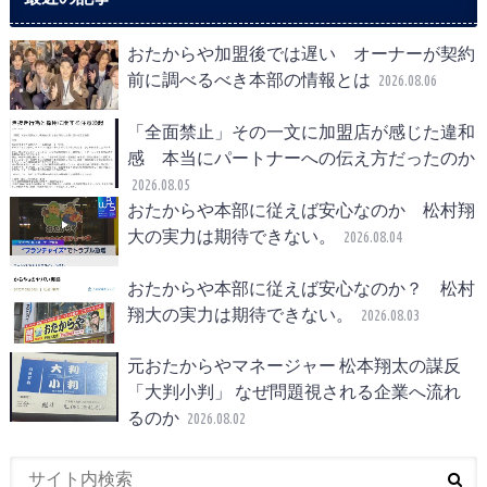
おたからや加盟後では遅い オーナーが契約
前に調べるべき本部の情報とは
2026.08.06
「全面禁止」その一文に加盟店が感じた違和
感 本当にパートナーへの伝え方だったのか
2026.08.05
おたからや本部に従えば安心なのか 松村翔
大の実力は期待できない。
2026.08.04
おたからや本部に従えば安心なのか？ 松村
翔大の実力は期待できない。
2026.08.03
元おたからやマネージャー 松本翔太の謀反
「大判小判」 なぜ問題視される企業へ流れ
るのか
2026.08.02