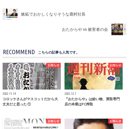
嫉妬でおかしくなりそうな鹿村社長
おたからや vs 被害者の会
RECOMMEND
こちらの記事も人気です。
お知らせ
お知らせ
2022.11.14
2022.12.7
コロッケさんがマスコットだから大
『おたからや』は紛い物、買取専門
丈夫だと思った ①
店の本業はFC搾取
お知らせ
お知らせ