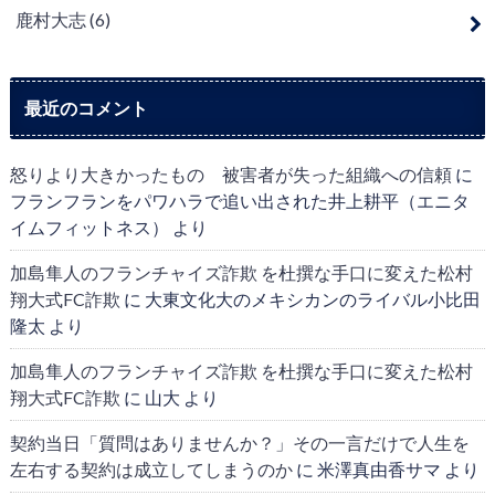
鹿村大志
(6)
最近のコメント
怒りより大きかったもの 被害者が失った組織への信頼
に
フランフランをパワハラで追い出された井上耕平（エニタ
イムフィットネス）
より
加島隼人のフランチャイズ詐欺 を杜撰な手口に変えた松村
翔大式FC詐欺
に
大東文化大のメキシカンのライバル小比田
隆太
より
加島隼人のフランチャイズ詐欺 を杜撰な手口に変えた松村
翔大式FC詐欺
に
山大
より
契約当日「質問はありませんか？」その一言だけで人生を
左右する契約は成立してしまうのか
に
米澤真由香サマ
より