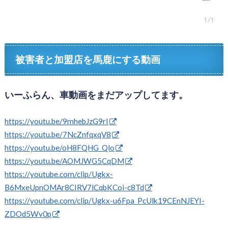
被害者と加盟店を馬鹿にする動画
いーふらん、車動画をまだアップしてます。
https://youtu.be/9mhebJzG9rI
https://youtu.be/7NcZnfqxqV8
https://youtu.be/oH8FQHG_Qlo
https://youtu.be/AOMJWG5CqDM
https://youtube.com/clip/Ugkx-
B6MxeUpnOMAr8CIRV7lCqbKCoi-c8Td
https://youtube.com/clip/Ugkx-u6Fpa_PcUlk19CEnNJEYI-
ZDOd5Wv0p