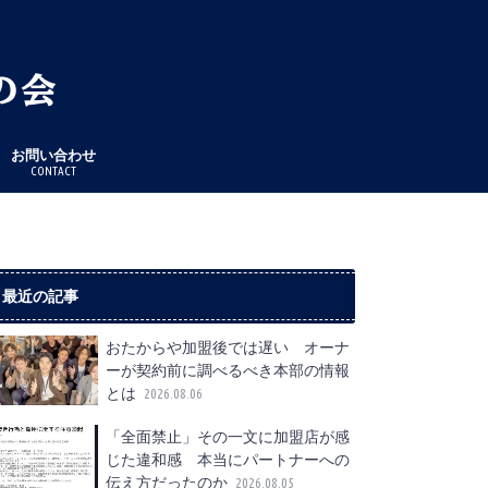
お問い合わせ
CONTACT
最近の記事
おたからや加盟後では遅い オーナ
ーが契約前に調べるべき本部の情報
とは
2026.08.06
「全面禁止」その一文に加盟店が感
じた違和感 本当にパートナーへの
伝え方だったのか
2026.08.05