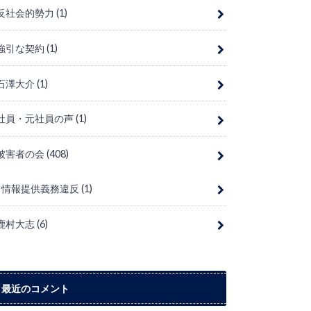
反社会的勢力
(1)
強引な契約
(1)
石澤大介
(1)
社員・元社員の声
(1)
被害者の会
(408)
情報提供義務違反
(1)
鹿村大志
(6)
最近のコメント