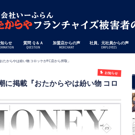
お知らせ
質問 Ｑ＆Ａ
加盟店からの声
社員、元社員からの声
ORMATION
QUESTION
MERCHANT
EMPLOYEES
載『おたからやは紛い物 コロッケがFC店から搾取」
お知らせ
刊新潮に掲載『おたからやは紛い物 コロ