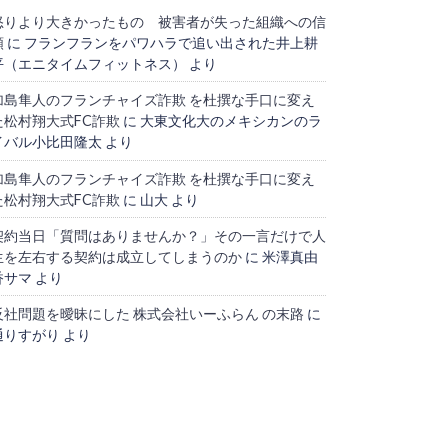
怒りより大きかったもの 被害者が失った組織への信
頼
に
フランフランをパワハラで追い出された井上耕
平（エニタイムフィットネス）
より
加島隼人のフランチャイズ詐欺 を杜撰な手口に変え
た松村翔大式FC詐欺
に
大東文化大のメキシカンのラ
イバル小比田隆太
より
加島隼人のフランチャイズ詐欺 を杜撰な手口に変え
た松村翔大式FC詐欺
に
山大
より
契約当日「質問はありませんか？」その一言だけで人
生を左右する契約は成立してしまうのか
に
米澤真由
香サマ
より
反社問題を曖昧にした 株式会社いーふらん の末路
に
通りすがり
より