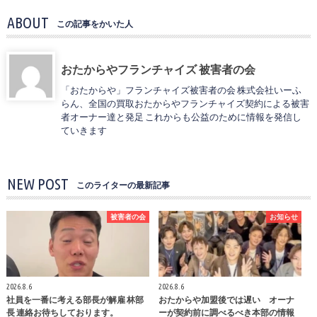
ABOUT
この記事をかいた人
おたからやフランチャイズ 被害者の会
「おたからや」フランチャイズ被害者の会 株式会社いーふ
らん、全国の買取おたからやフランチャイズ契約による被害
者オーナー達と発足 これからも公益のために情報を発信し
ていきます
NEW POST
このライターの最新記事
被害者の会
お知らせ
2026.8.6
2026.8.6
社員を一番に考える部長が解雇 林部
おたからや加盟後では遅い オーナ
長 連絡お待ちしております。
ーが契約前に調べるべき本部の情報