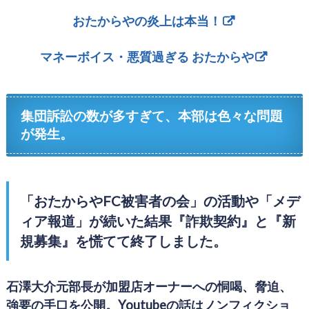
おたからやの炎上は本当！
マネーボイス・悪質過ぎる おたからや
集団訴訟の数が多すぎて、本部は色々な問題
が発生。
「おたからやFC被害者の会」の活動や「メデ
ィア報道」が続いた結果『詐欺契約』と『新
規募集』を慌てて終了しました。
石澤大介元部長が加盟店オーナーへの恫喝、脅迫、
強要の手口を公開。Youtubeの話はノンフィクショ