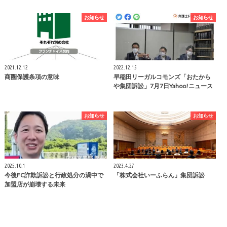
お知らせ
お知らせ
2021.12.12
2022.12.15
商圏保護条項の意味
早稲田リーガルコモンズ「おたから
や集団訴訟」7月7日Yahoo!ニュース
お知らせ
お知らせ
2025.10.1
2023.4.27
今後FC詐欺訴訟と行政処分の渦中で
「株式会社いーふらん」集団訴訟
加盟店が崩壊する未来