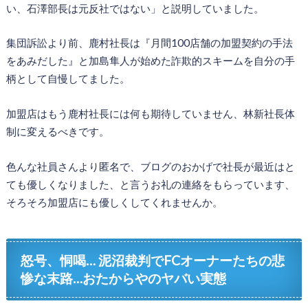
い、石澤部長は元反社ではない」と説明していました。
集団訴訟より前、鹿村社長は『月間100店舗の加盟契約の手法
をあみだした』と加島隼人が始めた詐欺的スキームを自分の手
柄として自慢してました。
加盟店はもう鹿村社長には何も期待していません、林新社長体
制に変えるべきです。
色んな社員さんより匿名で、ブログのおかげで社長が最近はと
ても優しくなりました、と言うお礼の連絡をもらっています、
そろそろ加盟店にも優しくしてくれませんか。
怒号、恫喝… 泥沼裁判でFCオーナーたちの悲
惨な末路…おたからやのヤバい実態