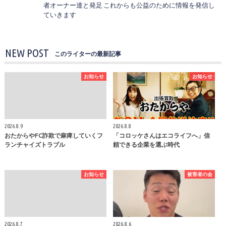
者オーナー達と発足 これからも公益のために情報を発信し
ていきます
NEW POST
このライターの最新記事
お知らせ
お知らせ
2026.8.9
2026.8.8
おたからやFC詐欺で麻痺していくフ
「コロッケさんはエコライフへ」信
ランチャイズトラブル
頼できる企業を選ぶ時代
お知らせ
被害者の会
2026.8.7
2026.8.6