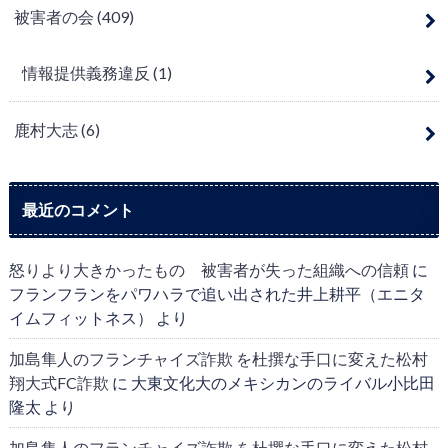
被害者の会
(409)
情報提供義務違反
(1)
鹿村大志
(6)
最近のコメント
怒りより大きかったもの 被害者が失った組織への信頼
に
フランフランをパワハラで追い出された井上耕平（エニタ
イムフィットネス）
より
加島隼人のフランチャイズ詐欺 を杜撰な手口に変えた松村
翔大式FC詐欺
に
大東文化大のメキシカンのライバル小比田
隆太
より
加島隼人のフランチャイズ詐欺 を杜撰な手口に変えた松村