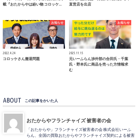
載『おたからやは紛い物 コロッケ…
直営店を出店
お知らせ
お知らせ
2022.4.24
2025.11.15
コロッケさん撤退問題
元いーふらん渉外部の合田氏・千葉
氏・野本氏に商品を売った方情報求
む
ABOUT
この記事をかいた人
おたからやフランチャイズ 被害者の会
「おたからや」フランチャイズ被害者の会 株式会社いーふ
らん、全国の買取おたからやフランチャイズ契約による被害