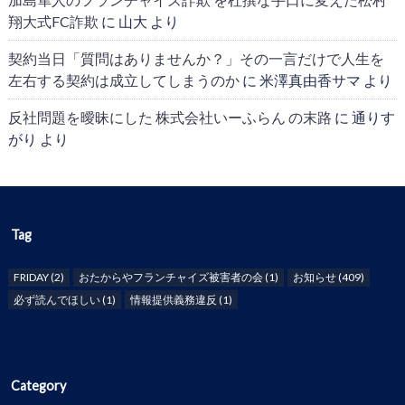
翔大式FC詐欺
に
山大
より
契約当日「質問はありませんか？」その一言だけで人生を
左右する契約は成立してしまうのか
に
米澤真由香サマ
より
反社問題を曖昧にした 株式会社いーふらん の末路
に
通りす
がり
より
Tag
FRIDAY
(2)
おたからやフランチャイズ被害者の会
(1)
お知らせ
(409)
必ず読んでほしい
(1)
情報提供義務違反
(1)
Category