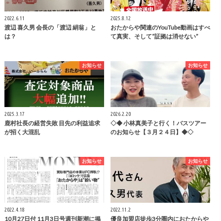
2022.6.11
2025.8.12
渡辺 喜久男 会長の「渡辺 絹翁」と
おたからや関連のYouTube動画はすべ
は？
て真実、そして“証拠は消せない”
お知らせ
お知らせ
2025.3.17
2026.2.20
鹿村社長の経営失敗 目先の利益追求
◇◆ 小林真美子と行く！バスツアー
が招く大混乱
のお知らせ【３月２４日】◆◇
お知らせ
お知らせ
2022.4.18
2022.11.2
10月27日付 11月3日号週刊新潮に掲
優良加盟店徒歩3分圏内におたからや