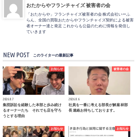
おたからやフランチャイズ 被害者の会
「おたからや」フランチャイズ被害者の会 株式会社いーふ
らん、全国の買取おたからやフランチャイズ契約による被害
者オーナー達と発足 これからも公益のために情報を発信し
ていきます
NEW POST
このライターの最新記事
お知らせ
被害者の会
2026.8.7
2026.8.6
集団訴訟を経験した本部と歩み続け
社員を一番に考える部長が解雇 林部
るオーナーたち それでも店を守ろ
長 連絡お待ちしております。
うとする理由
お知らせ
お知らせ