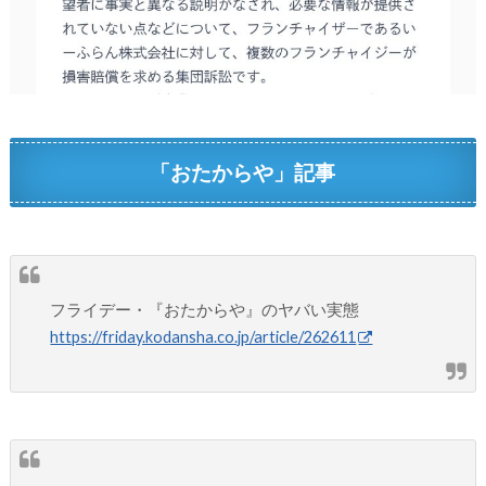
「おたからや」記事
フライデー・『おたからや』のヤバい実態
https://friday.kodansha.co.jp/article/262611