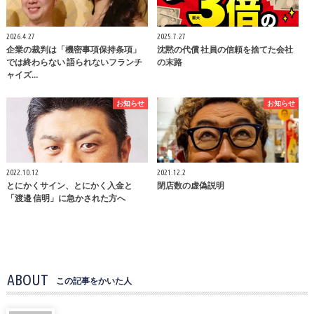
2026.4.27
2025.7.27
企業の裁判は「機密事項保持条項」
沈黙の代償 社員の信頼を捨てた会社
では終わらない 語られないフランチ
の末路
ャイズ…
お知らせ
お知らせ
2022.10.12
2021.12.2
とにかくサイン、とにかく入金と
閉店数の虚偽説明
「渡邉 信明」に急かされた方へ
ABOUT
この記事をかいた人