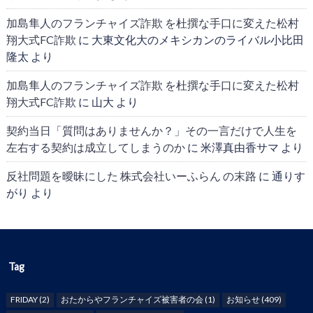
加島隼人のフランチャイズ詐欺 を杜撰な手口に変えた松村
翔大式FC詐欺
に
大東文化大のメキシカンのライバル小比田
隆太
より
加島隼人のフランチャイズ詐欺 を杜撰な手口に変えた松村
翔大式FC詐欺
に
山大
より
契約当日「質問はありませんか？」その一言だけで人生を
左右する契約は成立してしまうのか
に
米澤真由香サマ
より
反社問題を曖昧にした 株式会社いーふらん の末路
に
通りす
がり
より
Tag
FRIDAY
(2)
おたからやフランチャイズ被害者の会
(1)
お知らせ
(409)