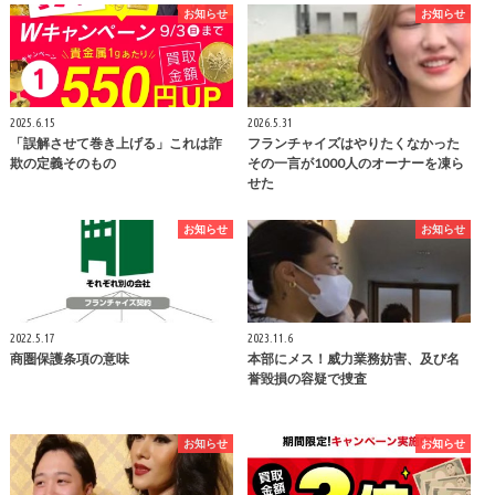
お知らせ
お知らせ
2025.6.15
2026.5.31
「誤解させて巻き上げる」これは詐
フランチャイズはやりたくなかった
欺の定義そのもの
その一言が1000人のオーナーを凍ら
せた
お知らせ
お知らせ
2022.5.17
2023.11.6
商圏保護条項の意味
本部にメス！威力業務妨害、及び名
誉毀損の容疑で捜査
お知らせ
お知らせ