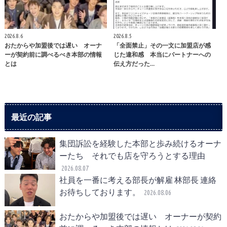
2026.8.6
2026.8.5
おたからや加盟後では遅い オーナ
「全面禁止」その一文に加盟店が感
ーが契約前に調べるべき本部の情報
じた違和感 本当にパートナーへの
とは
伝え方だった…
最近の記事
集団訴訟を経験した本部と歩み続けるオーナ
ーたち それでも店を守ろうとする理由
2026.08.07
社員を一番に考える部長が解雇 林部長 連絡
お待ちしております。
2026.08.06
おたからや加盟後では遅い オーナーが契約