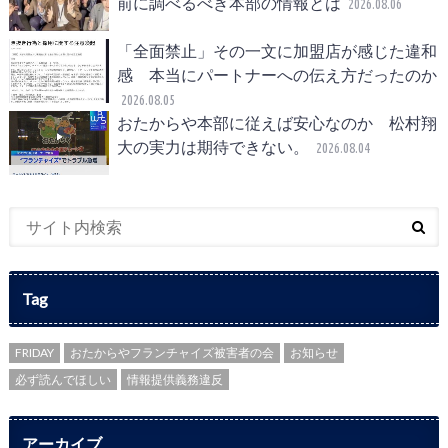
前に調べるべき本部の情報とは
2026.08.06
「全面禁止」その一文に加盟店が感じた違和
感 本当にパートナーへの伝え方だったのか
2026.08.05
おたからや本部に従えば安心なのか 松村翔
大の実力は期待できない。
2026.08.04
Tag
FRIDAY
おたからやフランチャイズ被害者の会
お知らせ
必ず読んでほしい
情報提供義務違反
アーカイブ