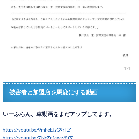
被害者と加盟店を馬鹿にする動画
いーふらん、車動画をまだアップしてます。
https://youtu.be/9mhebJzG9rI
https://youtu.be/7NcZnfqxqV8