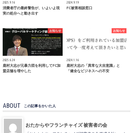
2025.9.16
2024.9.19
消費者庁の最終警告が、いよいよ現
FC被害相談窓口
実の処分へと動き出す
お知らせ
お知らせ
2025.6.24
2024.1.16
鹿村大志が元暴力団を利用してFC加
鹿村大志の「異常な大吉意識」と
盟店舗を増やした
「健全なビジネスへの不安
ABOUT
この記事をかいた人
おたからやフランチャイズ 被害者の会