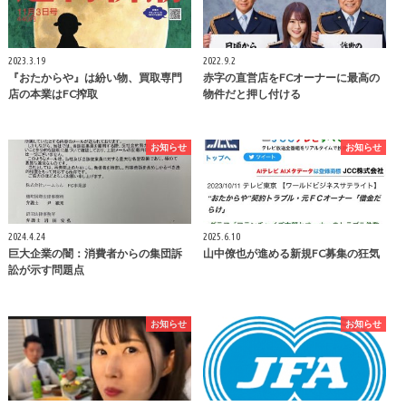
2023.3.19
2022.9.2
『おたからや』は紛い物、買取専門
赤字の直営店をFCオーナーに最高の
店の本業はFC搾取
物件だと押し付ける
お知らせ
お知らせ
2024.4.24
2025.6.10
巨大企業の闇：消費者からの集団訴
山中僚也が進める新規FC募集の狂気
訟が示す問題点
お知らせ
お知らせ