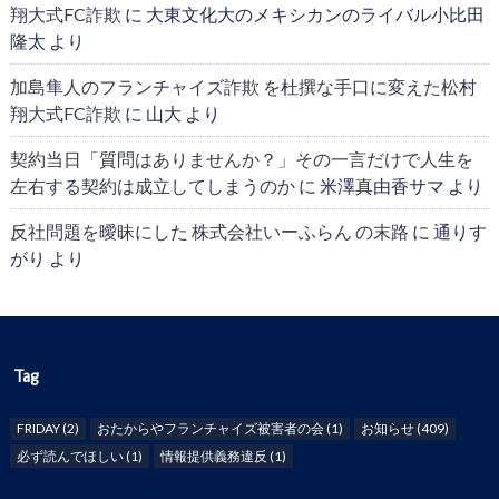
翔大式FC詐欺
に
大東文化大のメキシカンのライバル小比田
隆太
より
加島隼人のフランチャイズ詐欺 を杜撰な手口に変えた松村
翔大式FC詐欺
に
山大
より
契約当日「質問はありませんか？」その一言だけで人生を
左右する契約は成立してしまうのか
に
米澤真由香サマ
より
反社問題を曖昧にした 株式会社いーふらん の末路
に
通りす
がり
より
Tag
FRIDAY
(2)
おたからやフランチャイズ被害者の会
(1)
お知らせ
(409)
必ず読んでほしい
(1)
情報提供義務違反
(1)