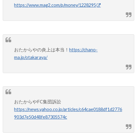
https://www.mag2.com/p/money/1228295
おたからやの炎上は本当！
https://chano-
ma.jp/otakaraya/
おたからやFC集団訴訟
https://news.yahoo.co.jp/articles/c64cae0188df1d2776
903d7e50d48fe87305574c