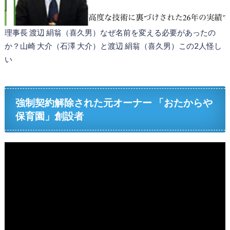
理事長 渡辺 絹翁（喜久男）なぜ名前を変える必要があったの
か？山崎 大介（石澤 大介）と渡辺 絹翁（喜久男）この2人怪し
い
強制契約解除された元オーナー 「おたからや
保育園」創設者