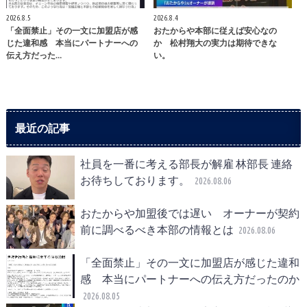
2026.8.5
2026.8.4
「全面禁止」その一文に加盟店が感
おたからや本部に従えば安心なの
じた違和感 本当にパートナーへの
か 松村翔大の実力は期待できな
伝え方だった…
い。
最近の記事
社員を一番に考える部長が解雇 林部長 連絡
お待ちしております。
2026.08.06
おたからや加盟後では遅い オーナーが契約
前に調べるべき本部の情報とは
2026.08.06
「全面禁止」その一文に加盟店が感じた違和
感 本当にパートナーへの伝え方だったのか
2026.08.05