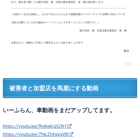
被害者と加盟店を馬鹿にする動画
いーふらん、車動画をまだアップしてます。
https://youtu.be/9mhebJzG9rI
https://youtu.be/7NcZnfqxqV8