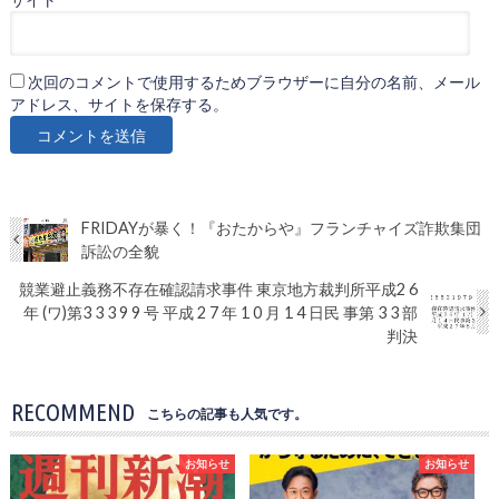
サイト
次回のコメントで使用するためブラウザーに自分の名前、メール
アドレス、サイトを保存する。
FRIDAYが暴く！『おたからや』フランチャイズ詐欺集団
訴訟の全貌
競業避止義務不存在確認請求事件 東京地方裁判所平成2 6
年 (ワ)第3 3 3 9 9 号 平成 2 7 年 1 0 月 1 4 日民 事第 3 3 部
判決
RECOMMEND
こちらの記事も人気です。
お知らせ
お知らせ