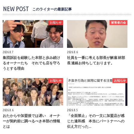
NEW POST
このライターの最新記事
お知らせ
被害者の会
2026.8.7
2026.8.6
集団訴訟を経験した本部と歩み続け
社員を一番に考える部長が解雇 林部
るオーナーたち それでも店を守ろ
長 連絡お待ちしております。
うとする理由
お知らせ
お知らせ
2026.8.6
2026.8.5
おたからや加盟後では遅い オーナ
「全面禁止」その一文に加盟店が感
ーが契約前に調べるべき本部の情報
じた違和感 本当にパートナーへの
とは
伝え方だった…