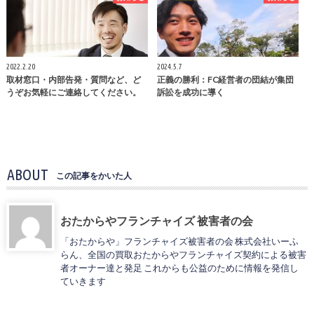
2022.2.20
2024.5.7
取材窓口・内部告発・質問など、ど
正義の勝利：FC経営者の団結が集団
うぞお気軽にご連絡してください。
訴訟を成功に導く
ABOUT
この記事をかいた人
おたからやフランチャイズ 被害者の会
「おたからや」フランチャイズ被害者の会 株式会社いーふ
らん、全国の買取おたからやフランチャイズ契約による被害
者オーナー達と発足 これからも公益のために情報を発信し
ていきます