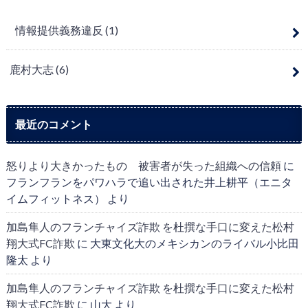
情報提供義務違反
(1)
鹿村大志
(6)
最近のコメント
怒りより大きかったもの 被害者が失った組織への信頼
に
フランフランをパワハラで追い出された井上耕平（エニタ
イムフィットネス）
より
加島隼人のフランチャイズ詐欺 を杜撰な手口に変えた松村
翔大式FC詐欺
に
大東文化大のメキシカンのライバル小比田
隆太
より
加島隼人のフランチャイズ詐欺 を杜撰な手口に変えた松村
翔大式FC詐欺
に
山大
より