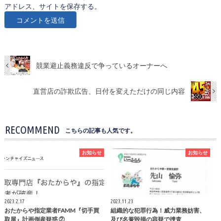
アドレス、サイトを保存する。
競業避止義務違反で争っているオーナーへ
直営店の詐欺広告、日付を変えただけの同じ内容
RECOMMEND
こちらの記事も人気です。
お知らせ
お知らせ
2023.2.17
2023.11.23
おたからや指定業者FAMM『切手買
組織的な犯罪行為！威力業務妨害、
取屋』計画倒産疑惑 ②
及び名誉毀損の容疑で捜査