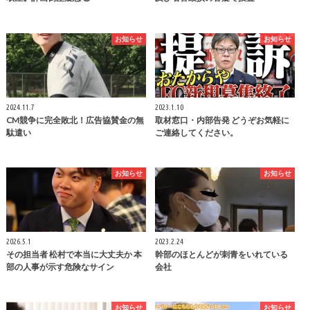
お知らせ
お知らせ
2024.11.7
2023.1.10
CM競争に完全敗北！広告協賛金の無
取材窓口・内部告発 どうぞお気軽に
駄遣い
ご連絡してください。
お知らせ
お知らせ
2026.5.1
2023.2.24
その担当者 松村で本当に大丈夫か 本
幹部のほとんどが刺青をいれている
部の人事が示す危険なサイン
会社
お知らせ
お知らせ