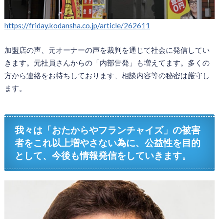
https://friday.kodansha.co.jp/article/262611
加盟店の声、元オーナーの声を裁判を通じて社会に発信してい
きます。元社員さんからの「内部告発」も増えてます。多くの
方から連絡をお待ちしております、相談内容等の秘密は厳守し
ます。
我々は「おたからやフランチャイズ」の被害
者をこれ以上増やさない為に、公益性を目的
として、今後も情報発信をしていきます。