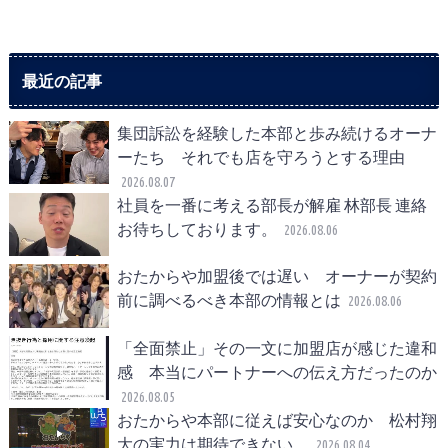
最近の記事
集団訴訟を経験した本部と歩み続けるオーナ
ーたち それでも店を守ろうとする理由
2026.08.07
社員を一番に考える部長が解雇 林部長 連絡
お待ちしております。
2026.08.06
おたからや加盟後では遅い オーナーが契約
前に調べるべき本部の情報とは
2026.08.06
「全面禁止」その一文に加盟店が感じた違和
感 本当にパートナーへの伝え方だったのか
2026.08.05
おたからや本部に従えば安心なのか 松村翔
大の実力は期待できない。
2026.08.04