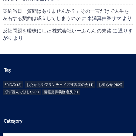
契約当日「質問はありませんか？」その一言だけで人生を
左右する契約は成立してしまうのか
に
米澤真由香サマ
より
反社問題を曖昧にした 株式会社いーふらん の末路
に
通りす
がり
より
Tag
FRIDAY
(2)
おたからやフランチャイズ被害者の会
(1)
お知らせ
(409)
必ず読んでほしい
(1)
情報提供義務違反
(1)
Category