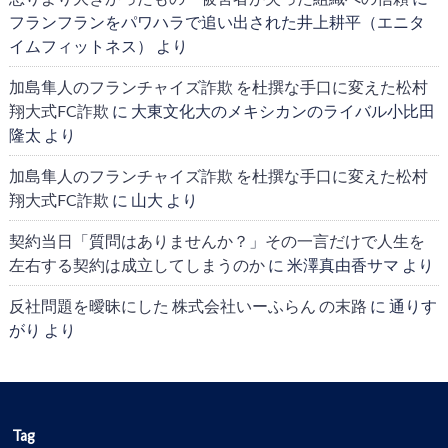
フランフランをパワハラで追い出された井上耕平（エニタ
イムフィットネス）
より
加島隼人のフランチャイズ詐欺 を杜撰な手口に変えた松村
翔大式FC詐欺
に
大東文化大のメキシカンのライバル小比田
隆太
より
加島隼人のフランチャイズ詐欺 を杜撰な手口に変えた松村
翔大式FC詐欺
に
山大
より
契約当日「質問はありませんか？」その一言だけで人生を
左右する契約は成立してしまうのか
に
米澤真由香サマ
より
反社問題を曖昧にした 株式会社いーふらん の末路
に
通りす
がり
より
Tag