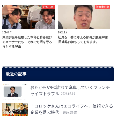
お知らせ
被害者の会
2026.8.7
2026.8.6
集団訴訟を経験した本部と歩み続け
社員を一番に考える部長が解雇 林部
るオーナーたち それでも店を守ろ
長 連絡お待ちしております。
うとする理由
最近の記事
おたからやFC詐欺で麻痺していくフランチ
ャイズトラブル
2026.08.09
「コロッケさんはエコライフへ」信頼できる
企業を選ぶ時代
2026.08.08