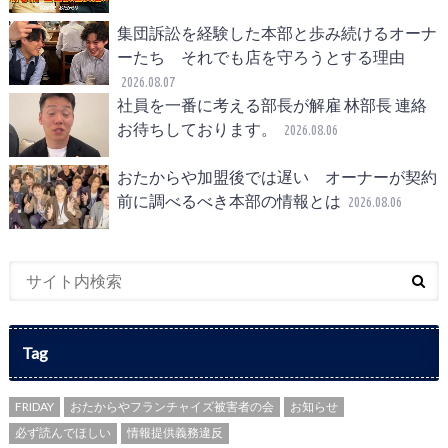
集団訴訟を経験した本部と歩み続けるオーナ
ーたち それでも店を守ろうとする理由
2026.08.07
社員を一番に考える部長が解雇 林部長 連絡
お待ちしております。
2026.08.06
おたからや加盟後では遅い オーナーが契約
前に調べるべき本部の情報とは
2026.08.06
Tag
FRIDAY
おたからやフランチャイズ被害者の会
お知らせ
必ず読んでほしい
情報提供義務違反