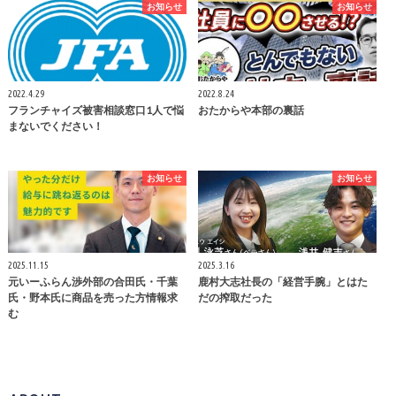
お知らせ
お知らせ
2022.4.29
2022.8.24
フランチャイズ被害相談窓口1人で悩
おたからや本部の裏話
まないでください！
お知らせ
お知らせ
2025.11.15
2025.3.16
元いーふらん渉外部の合田氏・千葉
鹿村大志社長の「経営手腕」とはた
氏・野本氏に商品を売った方情報求
だの搾取だった
む