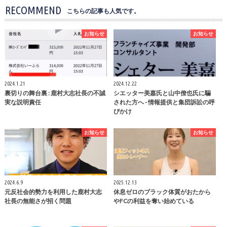
RECOMMEND
こちらの記事も人気です。
お知らせ
お知らせ
2024.1.21
2024.12.22
裏切りの舞台裏 : 鹿村大志社長の不誠
シエッター美嘉氏と山中僚也氏に騙
実な説明責任
された方へ - 情報提供と集団訴訟の呼
びかけ
お知らせ
お知らせ
2024.6.9
2025.12.13
元反社会的勢力を利用した鹿村大志
休息ゼロのブラック体質がおたから
社長の無能さが招く問題
やFCの利益を奪い始めている