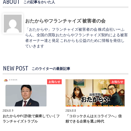
ABOUT
この記事をかいた人
おたからやフランチャイズ 被害者の会
「おたからや」フランチャイズ被害者の会 株式会社いーふ
らん、全国の買取おたからやフランチャイズ契約による被害
者オーナー達と発足 これからも公益のために情報を発信し
ていきます
NEW POST
このライターの最新記事
お知らせ
お知らせ
2026.8.9
2026.8.8
おたからやFC詐欺で麻痺していくフ
「コロッケさんはエコライフへ」信
ランチャイズトラブル
頼できる企業を選ぶ時代