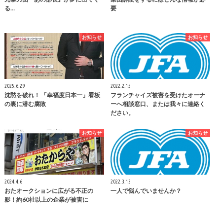
る…
要
お知らせ
お知らせ
2025.6.29
2022.2.15
沈黙を破れ！ 「幸福度日本一」看板
フランチャイズ被害を受けたオーナ
の裏に潜む腐敗
ーへ相談窓口、または我々に連絡く
ださい。
お知らせ
お知らせ
2024.4.6
2022.3.13
おたオークションに広がる不正の
一人で悩んでいませんか？
影！約60社以上の企業が被害に