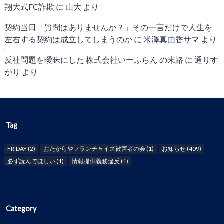
翔大式FC詐欺
に
山大
より
契約当日「質問はありませんか？」その一言だけで人生を
左右する契約は成立してしまうのか
に
米澤真由香サマ
より
反社問題を曖昧にした 株式会社いーふらん の末路
に
通りす
がり
より
Tag
FRIDAY
(2)
おたからやフランチャイズ被害者の会
(1)
お知らせ
(409)
必ず読んでほしい
(1)
情報提供義務違反
(1)
Category