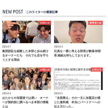
NEW POST
このライターの最新記事
お知らせ
被害者の会
2026.8.7
2026.8.6
集団訴訟を経験した本部と歩み続け
社員を一番に考える部長が解雇 林部
るオーナーたち それでも店を守ろ
長 連絡お待ちしております。
うとする理由
お知らせ
お知らせ
2026.8.6
2026.8.5
おたからや加盟後では遅い オーナ
「全面禁止」その一文に加盟店が感
ーが契約前に調べるべき本部の情報
じた違和感 本当にパートナーへの
とは
伝え方だった…