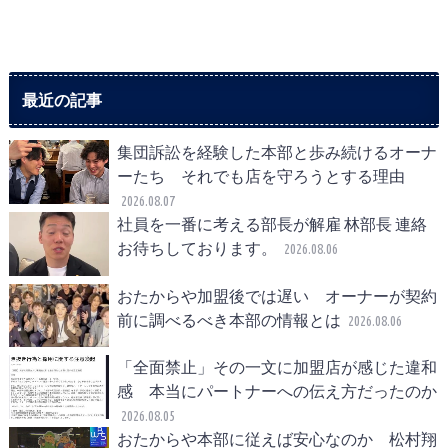
最近の記事
集団訴訟を経験した本部と歩み続けるオーナ
ーたち それでも店を守ろうとする理由
2026.08.07
社員を一番に考える部長が解雇 林部長 連絡
お待ちしております。
2026.08.06
おたからや加盟後では遅い オーナーが契約
前に調べるべき本部の情報とは
2026.08.06
「全面禁止」その一文に加盟店が感じた違和
感 本当にパートナーへの伝え方だったのか
2026.08.05
おたからや本部に従えば安心なのか 松村翔