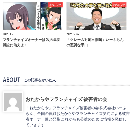
お知らせ
お知らせ
2025.3.2
2025.5.26
フランチャイズオーナーは 次の集団
「クレーム対応＝恫喝」いーふらん
訴訟に備えよ！
の悪質な手口
ABOUT
この記事をかいた人
おたからやフランチャイズ 被害者の会
「おたからや」フランチャイズ被害者の会 株式会社いーふ
らん、全国の買取おたからやフランチャイズ契約による被害
者オーナー達と発足 これからも公益のために情報を発信し
ていきます