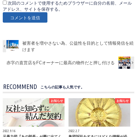
次回のコメントで使用するためブラウザーに自分の名前、メール
アドレス、サイトを保存する。
被害者を増やさない為、公益性を目的として情報発信を続
けます
赤字の直営店をFCオーナーに最高の物件だと押し付ける
RECOMMEND
こちらの記事も人気です。
お知らせ
お知らせ
2022.9.16
2022.2.7
元暴力団『あの部長』が夢に出てく
集団訴訟をするにはどんな情報が必