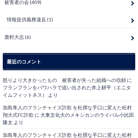
被害者の会
(409)
情報提供義務違反
(1)
鹿村大志
(6)
最近のコメント
怒りより大きかったもの 被害者が失った組織への信頼
に
フランフランをパワハラで追い出された井上耕平（エニタ
イムフィットネス）
より
加島隼人のフランチャイズ詐欺 を杜撰な手口に変えた松村
翔大式FC詐欺
に
大東文化大のメキシカンのライバル小比田
隆太
より
加島隼人のフランチャイズ詐欺 を杜撰な手口に変えた松村