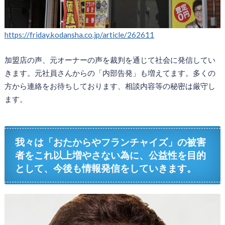
https://friday.kodansha.co.jp/article/262611
加盟店の声、元オーナーの声を裁判を通じて社会に発信してい
きます。元社員さんからの「内部告発」も増えてます。多くの
方から連絡をお待ちしております、相談内容等の秘密は厳守し
ます。
我々は「おたからやフランチャイズ」の被害
者をこれ以上増やさない為に、公益性を目的
として、今後も情報発信をしていきます。