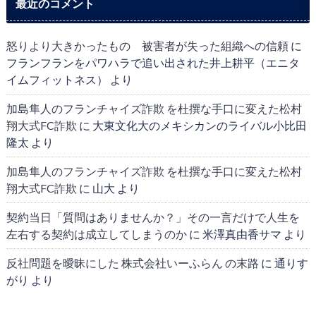
最近のコメント
怒りより大きかったもの 被害者が失った組織への信頼
に
フランフランをパワハラで追い出された井上耕平（エニタ
イムフィットネス）
より
加島隼人のフランチャイズ詐欺 を杜撰な手口に変えた松村
翔大式FC詐欺
に
大東文化大のメキシカンのライバル小比田
隆太
より
加島隼人のフランチャイズ詐欺 を杜撰な手口に変えた松村
翔大式FC詐欺
に
山大
より
契約当日「質問はありませんか？」その一言だけで人生を
左右する契約は成立してしまうのか
に
米澤真由香サマ
より
反社問題を曖昧にした 株式会社いーふらん の末路
に
通りす
がり
より