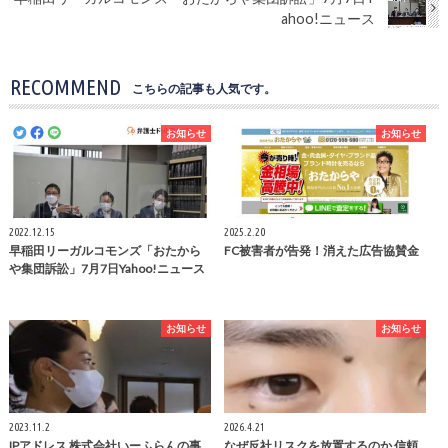
ahoo!ニュース
RECOMMEND
こちらの記事も人気です。
お知らせ
お知らせ
2022.12.15
2025.2.20
早稲田リーガルコモンズ「おたから
FC被害者が告発！消えた広告協賛金
や集団訴訟」7月7日Yahoo!ニュース
お知らせ
お知らせ
2023.11.2
2026.4.21
IPアドレス 株式会社いーふらんの事
なぜ反社リスクを放置するのか 信頼