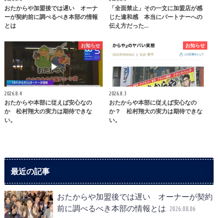
おたからや加盟後では遅い オーナ
「全面禁止」その一文に加盟店が感
ーが契約前に調べるべき本部の情報
じた違和感 本当にパートナーへの
とは
伝え方だった…
お知らせ
お知らせ
2026.8.4
2026.8.3
おたからや本部に従えば安心なの
おたからや本部に従えば安心なの
か 松村翔大の実力は期待できな
か？ 松村翔大の実力は期待できな
い。
い。
最近の記事
おたからや加盟後では遅い オーナーが契約
前に調べるべき本部の情報とは
2026.08.06