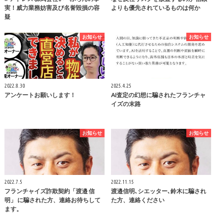
実！威力業務妨害及び名誉毀損の容
よりも優先されているものは何か
疑
お知らせ
お知らせ
2022.8.30
2025.4.25
アンケートお願いします！
AI査定の幻想に騙されたフランチャ
イズの末路
お知らせ
お知らせ
2022.7.5
2022.11.15
フランチャイズ詐欺契約「渡邉 信
渡邉信明､シエッター､鈴木に騙され
明」 に騙された方、連絡お待ちして
た方、連絡ください
ます。