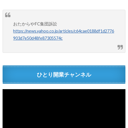
おたからやFC集団訴訟
https://news.yahoo.co.jp/articles/c64cae0188df1d2776
903d7e50d48fe87305574c
ひとり開業チャンネル