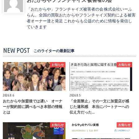
「おたからや」フランチャイズ被害者の会 株式会社いーふ
らん、全国の買取おたからやフランチャイズ契約による被害
者オーナー達と発足 これからも公益のために情報を発信し
ていきます
NEW POST
このライターの最新記事
お知らせ
お知らせ
2026.8.6
2026.8.5
おたからや加盟後では遅い オーナ
「全面禁止」その一文に加盟店が感
ーが契約前に調べるべき本部の情報
じた違和感 本当にパートナーへの
とは
伝え方だった…
お知らせ
お知らせ