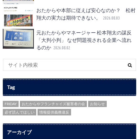
おたからや本部に従えば安心なのか？ 松村
翔大の実力は期待できない。
2026.08.03
元おたからやマネージャー 松本翔太の謀反
「大判小判」 なぜ問題視される企業へ流れ
るのか
2026.08.02
Tag
FRIDAY
おたからやフランチャイズ被害者の会
お知らせ
必ず読んでほしい
情報提供義務違反
アーカイブ