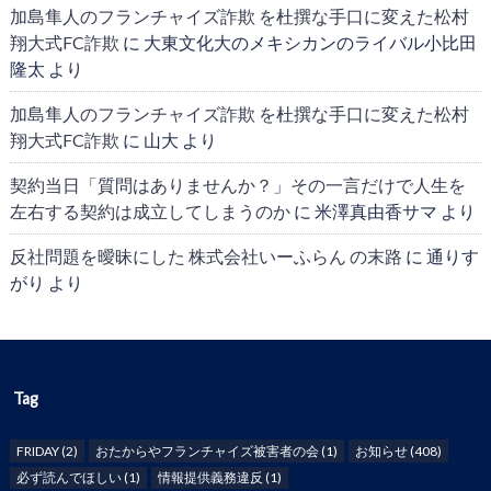
加島隼人のフランチャイズ詐欺 を杜撰な手口に変えた松村
翔大式FC詐欺
に
大東文化大のメキシカンのライバル小比田
隆太
より
加島隼人のフランチャイズ詐欺 を杜撰な手口に変えた松村
翔大式FC詐欺
に
山大
より
契約当日「質問はありませんか？」その一言だけで人生を
左右する契約は成立してしまうのか
に
米澤真由香サマ
より
反社問題を曖昧にした 株式会社いーふらん の末路
に
通りす
がり
より
Tag
FRIDAY
(2)
おたからやフランチャイズ被害者の会
(1)
お知らせ
(408)
必ず読んでほしい
(1)
情報提供義務違反
(1)