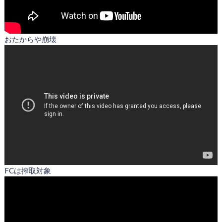
おたからや崩壊
FCは搾取対象