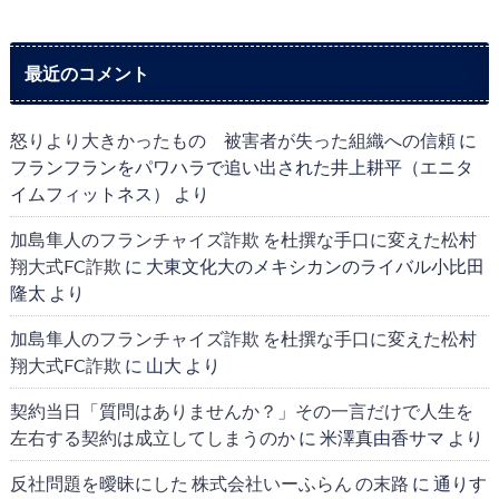
最近のコメント
怒りより大きかったもの 被害者が失った組織への信頼
に
フランフランをパワハラで追い出された井上耕平（エニタ
イムフィットネス）
より
加島隼人のフランチャイズ詐欺 を杜撰な手口に変えた松村
翔大式FC詐欺
に
大東文化大のメキシカンのライバル小比田
隆太
より
加島隼人のフランチャイズ詐欺 を杜撰な手口に変えた松村
翔大式FC詐欺
に
山大
より
契約当日「質問はありませんか？」その一言だけで人生を
左右する契約は成立してしまうのか
に
米澤真由香サマ
より
反社問題を曖昧にした 株式会社いーふらん の末路
に
通りす