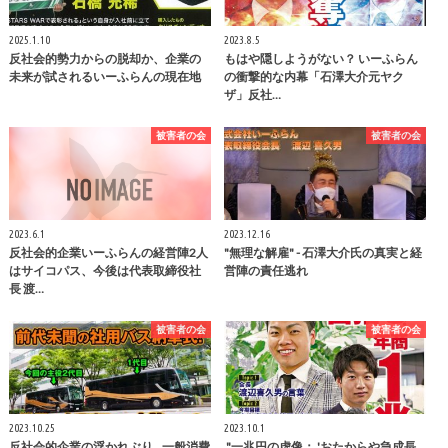
2025.1.10
2023.8.5
反社会的勢力からの脱却か、企業の
もはや隠しようがない？ いーふらん
未来が試されるいーふらんの現在地
の衝撃的な内幕「石澤大介元ヤク
ザ」反社…
被害者の会
被害者の会
2023.6.1
2023.12.16
反社会的企業いーふらんの経営陣2人
"無理な解雇" - 石澤大介氏の真実と経
はサイコパス、今後は代表取締役社
営陣の責任逃れ
長 渡…
被害者の会
被害者の会
2023.10.25
2023.10.1
反社会的企業の浮かれぶり…一般消費
"一兆円の虚像： 'おたからや急成長