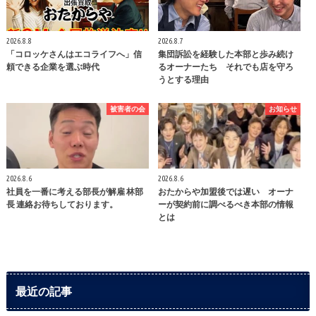
2026.8.8
2026.8.7
「コロッケさんはエコライフへ」信
集団訴訟を経験した本部と歩み続け
頼できる企業を選ぶ時代
るオーナーたち それでも店を守ろ
うとする理由
被害者の会
お知らせ
2026.8.6
2026.8.6
社員を一番に考える部長が解雇 林部
おたからや加盟後では遅い オーナ
長 連絡お待ちしております。
ーが契約前に調べるべき本部の情報
とは
最近の記事