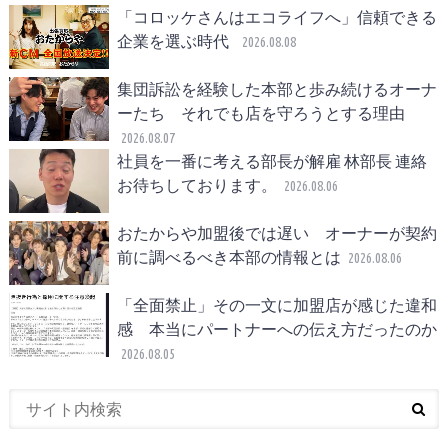
「コロッケさんはエコライフへ」信頼できる
企業を選ぶ時代
2026.08.08
集団訴訟を経験した本部と歩み続けるオーナ
ーたち それでも店を守ろうとする理由
2026.08.07
社員を一番に考える部長が解雇 林部長 連絡
お待ちしております。
2026.08.06
おたからや加盟後では遅い オーナーが契約
前に調べるべき本部の情報とは
2026.08.06
「全面禁止」その一文に加盟店が感じた違和
感 本当にパートナーへの伝え方だったのか
2026.08.05