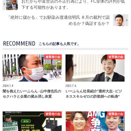
おたからや直営店の不正行為により、FC全体の評判が低
下する可能性があります。
「絶対に儲かる」でお馴染み渡邊信明氏 ８月の裁判で認
めるか？偽証するか？
RECOMMEND
こちらの記事も人気です。
被害者の会
被害者の会
2024.1.4
2023.7.6
闇を抱えたいーふらん - 山中僚也氏の
いーふらん社長紹介"鹿村大志 - ビジ
セクハラと企業の揉み消し体質
ネススキルゼロの詐欺師への転身"
被害者の会
被害者の会