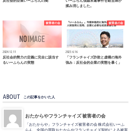
反社会的企業いーふらんの闇
いーふらん強姦未遂事件を経営陣が
揉み消しました。
被害者の会
被害者の会
2024.12.11
2023.6.16
反社会的勢力の定義に完全に該当す
「フランチャイズ詐欺と虚構の海外
るいーふらんの実態
強み：反社会的企業の実態を暴く」
ABOUT
この記事をかいた人
おたからやフランチャイズ 被害者の会
「おたからや」フランチャイズ被害者の会 株式会社いーふ
らん、全国の買取おたからやフランチャイズ契約による被害