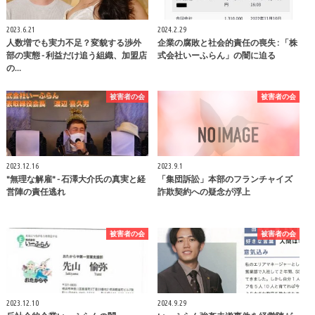
2023.6.21
2024.2.29
人数増でも実力不足？変貌する渉外
企業の腐敗と社会的責任の喪失 : 「株
部の実態 - 利益だけ追う組織、加盟店
式会社いーふらん」の闇に迫る
の…
被害者の会
被害者の会
2023.12.16
2023.9.1
"無理な解雇" - 石澤大介氏の真実と経
「集団訴訟」本部のフランチャイズ
営陣の責任逃れ
詐欺契約への疑念が浮上
被害者の会
被害者の会
2023.12.10
2024.9.29