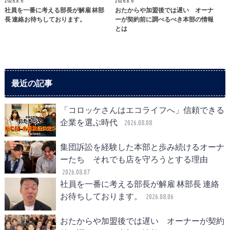
2026.8.6
2026.8.6
社員を一番に考える部長が解雇 林部
おたからや加盟後では遅い オーナ
長 連絡お待ちしております。
ーが契約前に調べるべき本部の情報
とは
最近の記事
「コロッケさんはエコライフへ」信頼できる
企業を選ぶ時代
2026.08.08
集団訴訟を経験した本部と歩み続けるオーナ
ーたち それでも店を守ろうとする理由
2026.08.07
社員を一番に考える部長が解雇 林部長 連絡
お待ちしております。
2026.08.06
おたからや加盟後では遅い オーナーが契約