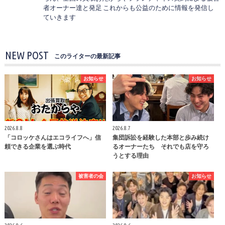
者オーナー達と発足 これからも公益のために情報を発信し
ていきます
NEW POST
このライターの最新記事
お知らせ
お知らせ
2026.8.8
2026.8.7
「コロッケさんはエコライフへ」信
集団訴訟を経験した本部と歩み続け
頼できる企業を選ぶ時代
るオーナーたち それでも店を守ろ
うとする理由
被害者の会
お知らせ