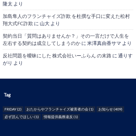
隆太
より
加島隼人のフランチャイズ詐欺 を杜撰な手口に変えた松村
翔大式FC詐欺
に
山大
より
契約当日「質問はありませんか？」その一言だけで人生を
左右する契約は成立してしまうのか
に
米澤真由香サマ
より
反社問題を曖昧にした 株式会社いーふらん の末路
に
通りす
がり
より
Tag
FRIDAY
(2)
おたからやフランチャイズ被害者の会
(1)
お知らせ
(409)
必ず読んでほしい
(1)
情報提供義務違反
(1)