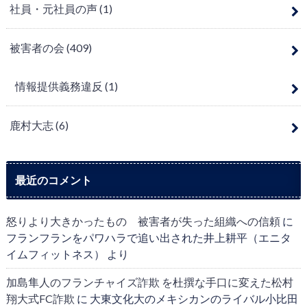
社員・元社員の声
(1)
被害者の会
(409)
情報提供義務違反
(1)
鹿村大志
(6)
最近のコメント
怒りより大きかったもの 被害者が失った組織への信頼
に
フランフランをパワハラで追い出された井上耕平（エニタ
イムフィットネス）
より
加島隼人のフランチャイズ詐欺 を杜撰な手口に変えた松村
翔大式FC詐欺
に
大東文化大のメキシカンのライバル小比田