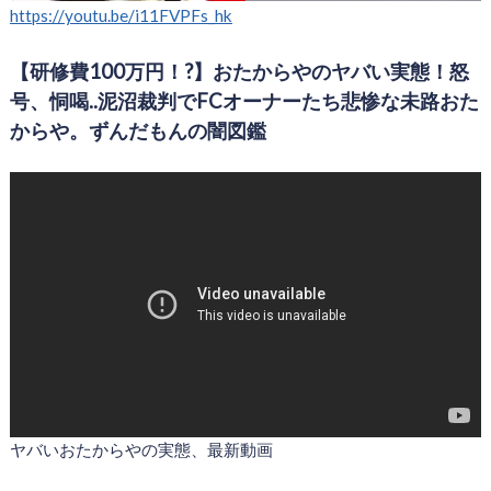
https://youtu.be/i11FVPFs_hk
【研修費100万円！?】おたからやのヤバい実態！怒
号、恫喝..泥沼裁判でFCオーナーたち悲惨な未路おた
からや。ずんだもんの闇図鑑
ヤバいおたからやの実態、最新動画