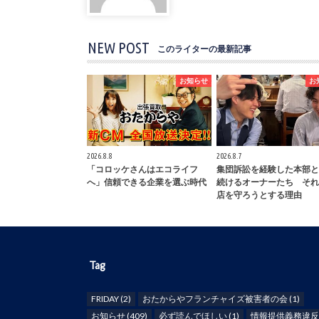
NEW POST
このライターの最新記事
お知らせ
お
2026.8.8
2026.8.7
「コロッケさんはエコライフ
集団訴訟を経験した本部と
へ」信頼できる企業を選ぶ時代
続けるオーナーたち それ
店を守ろうとする理由
Tag
FRIDAY
(2)
おたからやフランチャイズ被害者の会
(1)
お知らせ
(409)
必ず読んでほしい
(1)
情報提供義務違