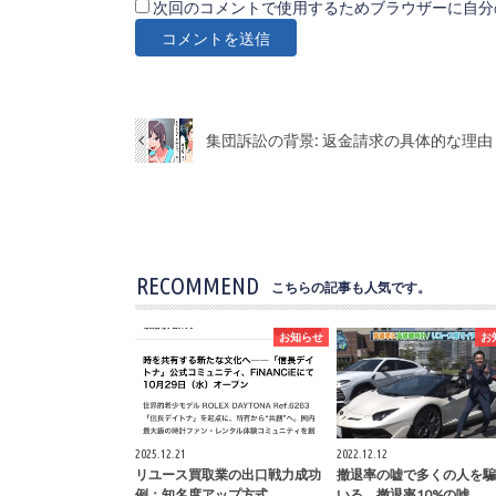
次回のコメントで使用するためブラウザーに自分
集団訴訟の背景: 返金請求の具体的な理由
RECOMMEND
こちらの記事も人気です。
お知らせ
お
2025.12.21
2022.12.12
リユース買取業の出口戦力成功
撤退率の嘘で多くの人を騙
例：知名度アップ方式
いる、撤退率10%の嘘