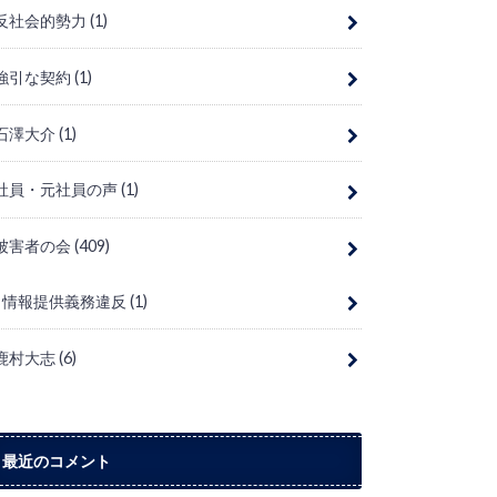
反社会的勢力
(1)
強引な契約
(1)
石澤大介
(1)
社員・元社員の声
(1)
被害者の会
(409)
情報提供義務違反
(1)
鹿村大志
(6)
最近のコメント