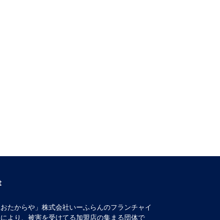
t
取おたからや」株式会社いーふらんのフランチャイ
約により、被害を受けてる加盟店の集まる団体で