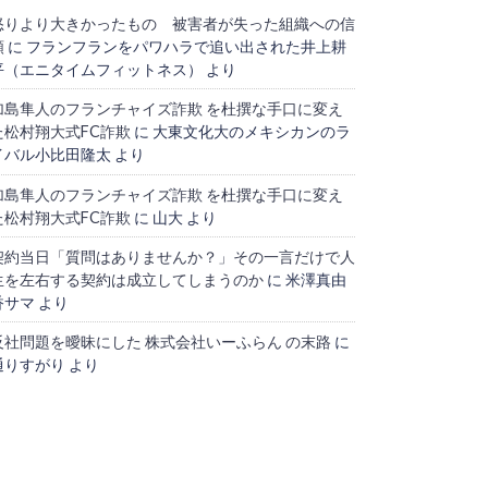
怒りより大きかったもの 被害者が失った組織への信
頼
に
フランフランをパワハラで追い出された井上耕
平（エニタイムフィットネス）
より
加島隼人のフランチャイズ詐欺 を杜撰な手口に変え
た松村翔大式FC詐欺
に
大東文化大のメキシカンのラ
イバル小比田隆太
より
加島隼人のフランチャイズ詐欺 を杜撰な手口に変え
た松村翔大式FC詐欺
に
山大
より
契約当日「質問はありませんか？」その一言だけで人
生を左右する契約は成立してしまうのか
に
米澤真由
香サマ
より
反社問題を曖昧にした 株式会社いーふらん の末路
に
通りすがり
より