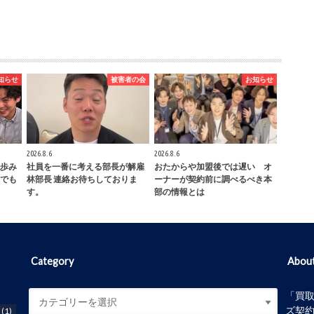
知らせ
被害者の会
お知らせ
2026.8.6
2026.8.6
歩み
社員を一番に考える部長が解雇
おたからや加盟後では遅い オ
でも
林部長 連絡お待ちしておりま
ーナーが契約前に調べるべき本
す。
部の情報とは
Category
Abou
「買
ズ契
反
(1)