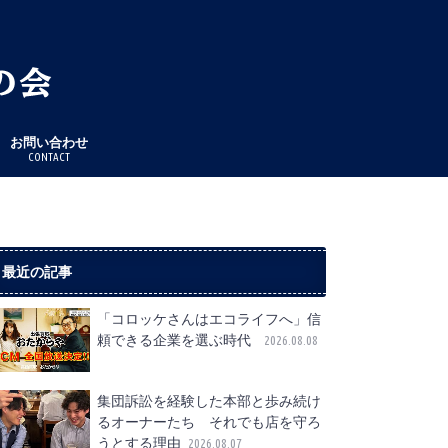
お問い合わせ
CONTACT
最近の記事
「コロッケさんはエコライフへ」信
頼できる企業を選ぶ時代
2026.08.08
集団訴訟を経験した本部と歩み続け
るオーナーたち それでも店を守ろ
うとする理由
2026.08.07