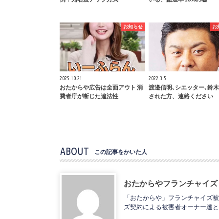
お知らせ
お
2025.10.21
2022.3.5
おたからや広告は全面アウト 消
渡邉信明､シエッター､鈴
費者庁が断じた違法性
された方、連絡ください
ABOUT
この記事をかいた人
おたからやフランチャイズ
「おたからや」フランチャイズ被
ズ契約による被害者オーナー達と