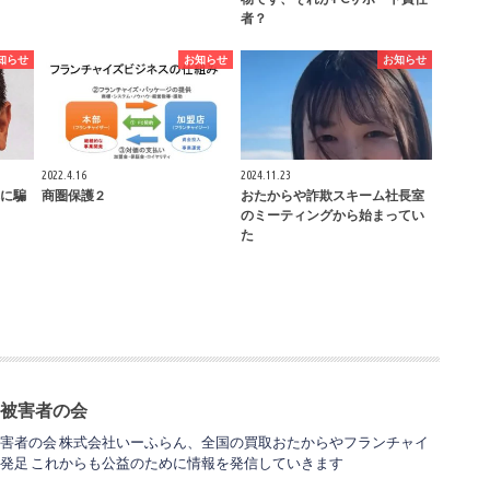
者？
知らせ
お知らせ
お知らせ
2022.4.16
2024.11.23
木に騙
商圏保護 2
おたからや詐欺スキーム社長室
のミーティングから始まってい
た
 被害者の会
害者の会 株式会社いーふらん、全国の買取おたからやフランチャイ
発足 これからも公益のために情報を発信していきます