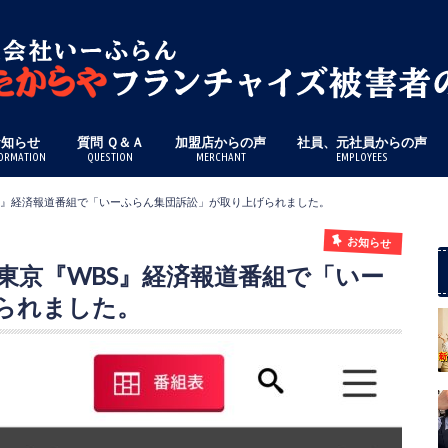
お知らせ
質問 Ｑ＆Ａ
加盟店からの声
社員、元社員からの声
ORMATION
QUESTION
MERCHANT
EMPLOYEES
京『WBS』経済報道番組で「いーふらん集団訴訟」が取り上げられました。
お知らせ
テレビ東京『WBS』経済報道番組で「いー
られました。