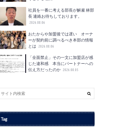
社員を一番に考える部長が解雇 林部
長 連絡お待ちしております。
2026.08.06
おたからや加盟後では遅い オーナ
ーが契約前に調べるべき本部の情報
とは
2026.08.06
「全面禁止」その一文に加盟店が感
じた違和感 本当にパートナーへの
伝え方だったのか
2026.08.05
Tag