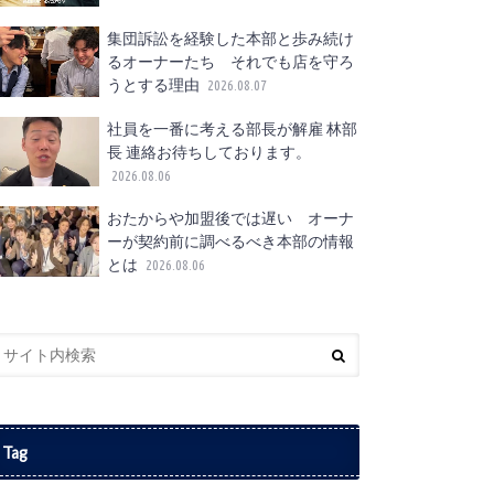
集団訴訟を経験した本部と歩み続け
るオーナーたち それでも店を守ろ
うとする理由
2026.08.07
社員を一番に考える部長が解雇 林部
長 連絡お待ちしております。
2026.08.06
おたからや加盟後では遅い オーナ
ーが契約前に調べるべき本部の情報
とは
2026.08.06
Tag