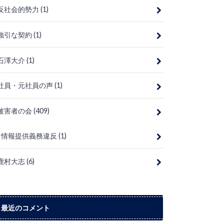
反社会的勢力
(1)
強引な契約
(1)
石澤大介
(1)
社員・元社員の声
(1)
被害者の会
(409)
情報提供義務違反
(1)
鹿村大志
(6)
最近のコメント