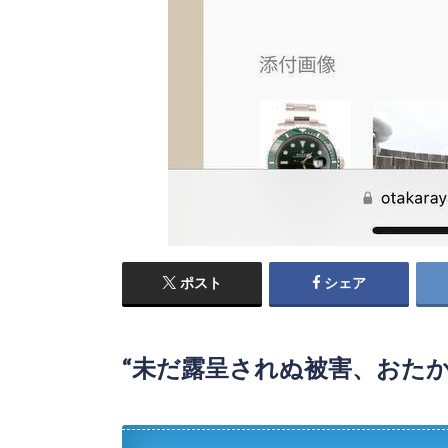
ポスト
シェア
“未だ露呈されぬ被害、おた