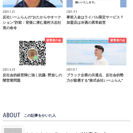
2024.1.25
2025.9.5
反社いーふらんの"おたからやオーク
事前入金はライバル限定サービス？
ション"詐欺：背後に潜む鹿村大志社
加盟店は冷遇の異常経営
長の命令
被害者の会
被害者の会
2023.6.20
2023.8.7
反社会的経営陣に強く抗議 - 野放しの
ブラック企業の共通点、反社会的勢
闇営業問題
力が跋扈する"株式会社いーふらん"
ABOUT
この記事をかいた人