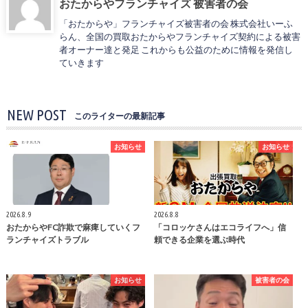
おたからやフランチャイズ 被害者の会
「おたからや」フランチャイズ被害者の会 株式会社いーふ
らん、全国の買取おたからやフランチャイズ契約による被害
者オーナー達と発足 これからも公益のために情報を発信し
ていきます
NEW POST
このライターの最新記事
お知らせ
お知らせ
2026.8.9
2026.8.8
おたからやFC詐欺で麻痺していくフ
「コロッケさんはエコライフへ」信
ランチャイズトラブル
頼できる企業を選ぶ時代
お知らせ
被害者の会