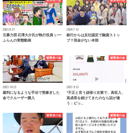
2023.8.21
2024.7.12
元暴力団 石澤大介氏が執行役員 いー
銀行からは反社認定で融資ストッ
ふらんの実態動画
プ？現金がない本部
被害者の会
被害者の会
2023.10.23
2023.9.12
裁判になるような手法で荒稼ぎした
"不正と言う頑張り次第で、高収入、
金でクルーザー購入
高成長を続けてきたのなら話が違
う：ビッ…
被害者の会
被害者の会