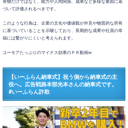
有物だけではなく、能力や人間関係、成果など多様な要因に基
づいて評価されるべきです。
このような行為は、企業の文化や価値観が外見や物質的な所有
に基づいていることを示唆しており、長期的な成果や社員の幸
福には繋がりにくいと考えられます。
ユーモアたっぷりのマイナス効果のＰＲ動画w
【いーふらん納車式】祝う側から納車式の主
役へ。広告戦路本部光本さんの納車式です。
#いーふらん詐欺