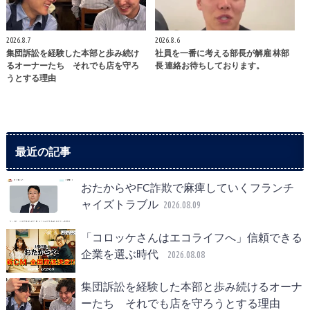
2026.8.7
2026.8.6
集団訴訟を経験した本部と歩み続け
社員を一番に考える部長が解雇 林部
るオーナーたち それでも店を守ろ
長 連絡お待ちしております。
うとする理由
最近の記事
おたからやFC詐欺で麻痺していくフランチ
ャイズトラブル
2026.08.09
「コロッケさんはエコライフへ」信頼できる
企業を選ぶ時代
2026.08.08
集団訴訟を経験した本部と歩み続けるオーナ
ーたち それでも店を守ろうとする理由