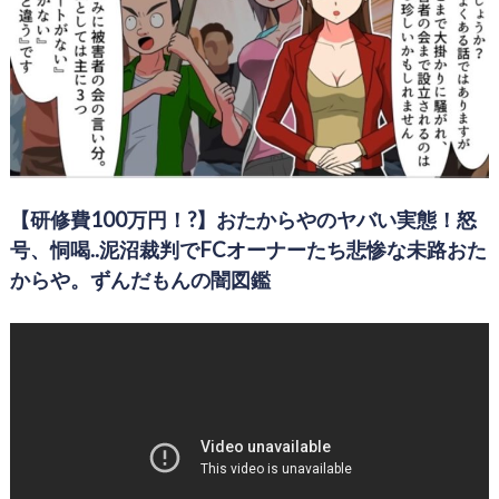
【研修費100万円！?】おたからやのヤバい実態！怒
号、恫喝..泥沼裁判でFCオーナーたち悲惨な未路おた
からや。ずんだもんの闇図鑑