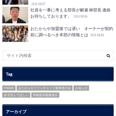
2026.08.07
社員を一番に考える部長が解雇 林部長 連絡
お待ちしております。
2026.08.06
おたからや加盟後では遅い オーナーが契約
前に調べるべき本部の情報とは
2026.08.06
Tag
FRIDAY
おたからやフランチャイズ被害者の会
お知らせ
必ず読んでほしい
情報提供義務違反
アーカイブ