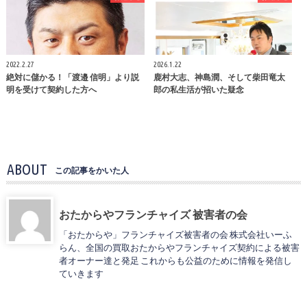
2022.2.27
2026.1.22
絶対に儲かる！「渡邉 信明」より説
鹿村大志、神島潤、そして柴田竜太
明を受けて契約した方へ
郎の私生活が招いた疑念
ABOUT
この記事をかいた人
おたからやフランチャイズ 被害者の会
「おたからや」フランチャイズ被害者の会 株式会社いーふ
らん、全国の買取おたからやフランチャイズ契約による被害
者オーナー達と発足 これからも公益のために情報を発信し
ていきます