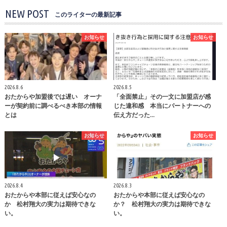
NEW POST
このライターの最新記事
お知らせ
お知らせ
2026.8.6
2026.8.5
おたからや加盟後では遅い オーナ
「全面禁止」その一文に加盟店が感
ーが契約前に調べるべき本部の情報
じた違和感 本当にパートナーへの
とは
伝え方だった…
お知らせ
お知らせ
2026.8.4
2026.8.3
おたからや本部に従えば安心なの
おたからや本部に従えば安心なの
か 松村翔大の実力は期待できな
か？ 松村翔大の実力は期待できな
い。
い。