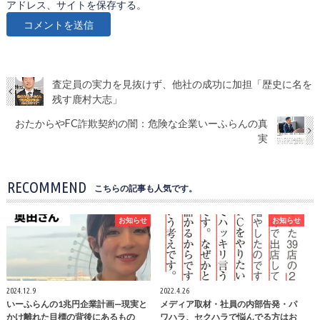
アドレス、サイトを保存する。
査定員の実力を見抜けず、他社の成功に加担「歴史に名を
残す鹿村大志」
おたからやFC詐欺契約の闇：危険な企業いーふらんの真
実
RECOMMEND
こちらの記事も人気です。
お知らせ
お知らせ
2024.12.9
2022.4.26
いーふらんの1兆円企業計画—現実と
メディア取材・社員の内部告発・パ
かけ離れた目標の背後にあるもの
ワハラ、セクハラで悩んでる方はお