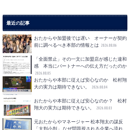
最近の記事
おたからや加盟後では遅い オーナーが契約
前に調べるべき本部の情報とは
2026.08.06
「全面禁止」その一文に加盟店が感じた違和
感 本当にパートナーへの伝え方だったのか
2026.08.05
おたからや本部に従えば安心なのか 松村翔
大の実力は期待できない。
2026.08.04
おたからや本部に従えば安心なのか？ 松村
翔大の実力は期待できない。
2026.08.03
元おたからやマネージャー 松本翔太の謀反
「大判小判」 なぜ問題視される企業へ流れ