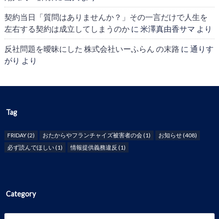
契約当日「質問はありませんか？」その一言だけで人生を
左右する契約は成立してしまうのか
に
米澤真由香サマ
より
反社問題を曖昧にした 株式会社いーふらん の末路
に
通りす
がり
より
Tag
FRIDAY
(2)
おたからやフランチャイズ被害者の会
(1)
お知らせ
(408)
必ず読んでほしい
(1)
情報提供義務違反
(1)
Category