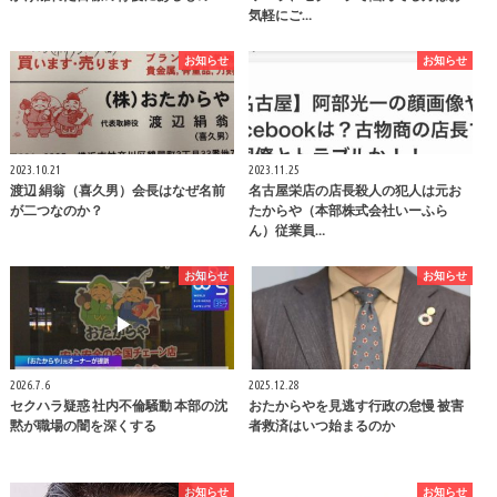
気軽にご…
お知らせ
お知らせ
2023.10.21
2023.11.25
渡辺 絹翁（喜久男）会長はなぜ名前
名古屋栄店の店長殺人の犯人は元お
が二つなのか？
たからや（本部株式会社いーふら
ん）従業員…
お知らせ
お知らせ
2026.7.6
2025.12.28
セクハラ疑惑 社内不倫騒動 本部の沈
おたからやを見逃す行政の怠慢 被害
黙が職場の闇を深くする
者救済はいつ始まるのか
お知らせ
お知らせ