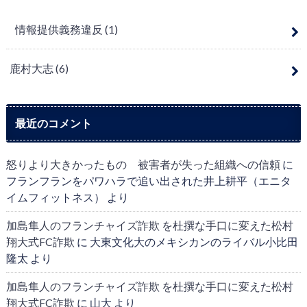
情報提供義務違反
(1)
鹿村大志
(6)
最近のコメント
怒りより大きかったもの 被害者が失った組織への信頼
に
フランフランをパワハラで追い出された井上耕平（エニタ
イムフィットネス）
より
加島隼人のフランチャイズ詐欺 を杜撰な手口に変えた松村
翔大式FC詐欺
に
大東文化大のメキシカンのライバル小比田
隆太
より
加島隼人のフランチャイズ詐欺 を杜撰な手口に変えた松村
翔大式FC詐欺
に
山大
より