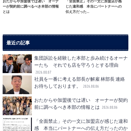
おたからや加盟後では遅い オーナ
「全面禁止」その一文に加盟店が感
ーが契約前に調べるべき本部の情報
じた違和感 本当にパートナーへの
とは
伝え方だった…
最近の記事
集団訴訟を経験した本部と歩み続けるオーナ
ーたち それでも店を守ろうとする理由
2026.08.07
社員を一番に考える部長が解雇 林部長 連絡
お待ちしております。
2026.08.06
おたからや加盟後では遅い オーナーが契約
前に調べるべき本部の情報とは
2026.08.06
「全面禁止」その一文に加盟店が感じた違和
感 本当にパートナーへの伝え方だったのか