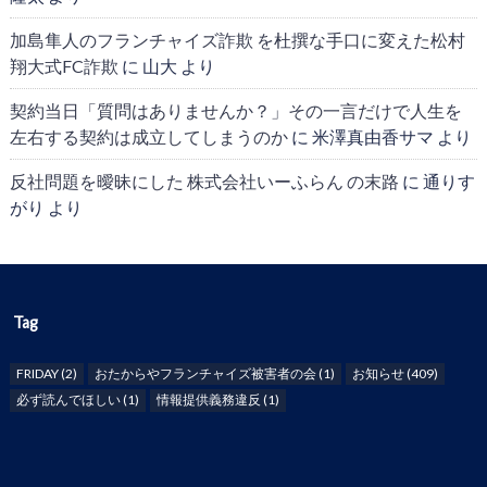
加島隼人のフランチャイズ詐欺 を杜撰な手口に変えた松村
翔大式FC詐欺
に
山大
より
契約当日「質問はありませんか？」その一言だけで人生を
左右する契約は成立してしまうのか
に
米澤真由香サマ
より
反社問題を曖昧にした 株式会社いーふらん の末路
に
通りす
がり
より
Tag
FRIDAY
(2)
おたからやフランチャイズ被害者の会
(1)
お知らせ
(409)
必ず読んでほしい
(1)
情報提供義務違反
(1)