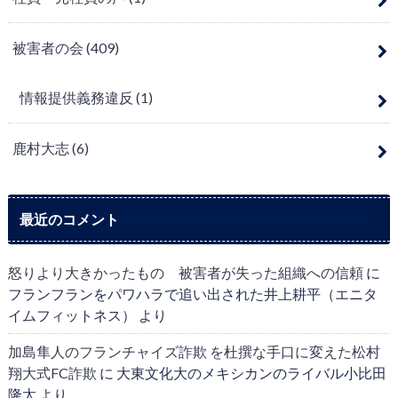
被害者の会
(409)
情報提供義務違反
(1)
鹿村大志
(6)
最近のコメント
怒りより大きかったもの 被害者が失った組織への信頼
に
フランフランをパワハラで追い出された井上耕平（エニタ
イムフィットネス）
より
加島隼人のフランチャイズ詐欺 を杜撰な手口に変えた松村
翔大式FC詐欺
に
大東文化大のメキシカンのライバル小比田
隆太
より