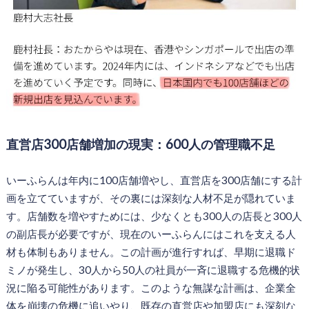
直営店300店舗増加の現実：600人の管理職不足
いーふらんは年内に100店舗増やし、直営店を300店舗にする計
画を立てていますが、その裏には深刻な人材不足が隠れていま
す。店舗数を増やすためには、少なくとも300人の店長と300人
の副店長が必要ですが、現在のいーふらんにはこれを支える人
材も体制もありません。この計画が進行すれば、早期に退職ド
ミノが発生し、30人から50人の社員が一斉に退職する危機的状
況に陥る可能性があります。このような無謀な計画は、企業全
体を崩壊の危機に追いやり、既存の直営店や加盟店にも深刻な