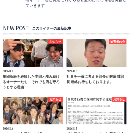
ていきます
NEW POST
このライターの最新記事
お知らせ
被害者の会
2026.8.7
2026.8.6
集団訴訟を経験した本部と歩み続け
社員を一番に考える部長が解雇 林部
るオーナーたち それでも店を守ろ
長 連絡お待ちしております。
うとする理由
お知らせ
お知らせ
2026.8.6
2026.8.5