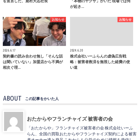
を宣言した、鹿村大志社長
「本物のヤクザ」がいた 現場では何
が起き…
お知らせ
お知らせ
2026.6.17
2024.6.20
契約書の読み合わせ無し「そんな話
株式会社いーふらんの虚偽広告戦
は聞いていない」加盟店から不満が
略：被害者救済を無視した経費の使
相次ぐ理…
い道
ABOUT
この記事をかいた人
おたからやフランチャイズ 被害者の会
「おたからや」フランチャイズ被害者の会 株式会社いーふ
らん、全国の買取おたからやフランチャイズ契約による被害
者オーナー達と発足 これからも公益のために情報を発信し