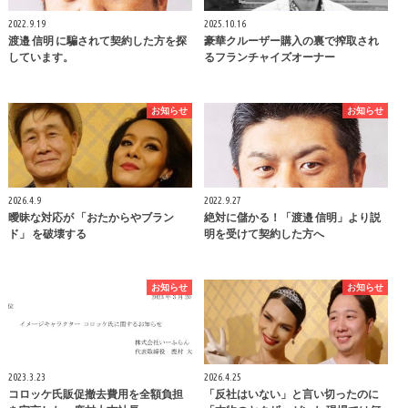
2022.9.19
2025.10.16
渡邉 信明 に騙されて契約した方を探
豪華クルーザー購入の裏で搾取され
しています。
るフランチャイズオーナー
お知らせ
お知らせ
2026.4.9
2022.9.27
曖昧な対応が 「おたからやブラン
絶対に儲かる！「渡邉 信明」より説
ド」 を破壊する
明を受けて契約した方へ
お知らせ
お知らせ
2023.3.23
2026.4.25
コロッケ氏販促撤去費用を全額負担
「反社はいない」と言い切ったのに