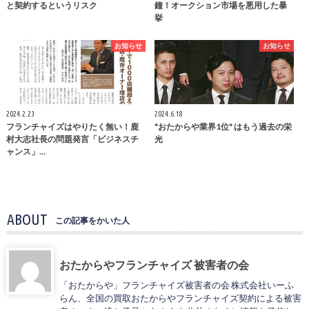
と契約するというリスク
鐘！オークション市場を悪用した暴
挙
お知らせ
お知らせ
2024.2.23
2024.6.18
フランチャイズはやりたく無い！鹿
"おたからや業界1位" はもう過去の栄
村大志社長の問題発言「ビジネスチ
光
ャンス」…
ABOUT
この記事をかいた人
おたからやフランチャイズ 被害者の会
「おたからや」フランチャイズ被害者の会 株式会社いーふ
らん、全国の買取おたからやフランチャイズ契約による被害