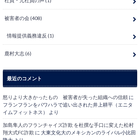
社員・元社員の声
(1)
被害者の会
(408)
情報提供義務違反
(1)
鹿村大志
(6)
最近のコメント
怒りより大きかったもの 被害者が失った組織への信頼
に
フランフランをパワハラで追い出された井上耕平（エニタ
イムフィットネス）
より
加島隼人のフランチャイズ詐欺 を杜撰な手口に変えた松村
翔大式FC詐欺
に
大東文化大のメキシカンのライバル小比田
隆太
より