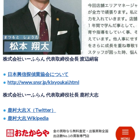
株式会社いーふらん 代表取締役会長 渡辺絹翁
日本興信探偵業協会について
http://www.snsr.jp/kixyoukai.html
株式会社いーふらん 代表取締役社長 鹿村大志
鹿村大志 X（Twitter）
鹿村大志 Wikipedia