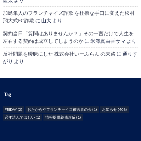
加島隼人のフランチャイズ詐欺 を杜撰な手口に変えた松村
翔大式FC詐欺
に
山大
より
契約当日「質問はありませんか？」その一言だけで人生を
左右する契約は成立してしまうのか
に
米澤真由香サマ
より
反社問題を曖昧にした 株式会社いーふらん の末路
に
通りす
がり
より
Tag
FRIDAY
(2)
おたからやフランチャイズ被害者の会
(1)
お知らせ
(408)
必ず読んでほしい
(1)
情報提供義務違反
(1)