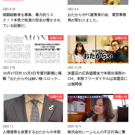
2025.8.30
2023.4.6
格闘経験者を募集、暴力的リス
おたからやFC被害者の会、運営事務
ク！？本気で役員の安全が脅かされ
局が変わりました。
ている証拠だ。
お知らせ
お知らせ
2022.9.18
2022.11.24
10月27日付 11月3日号週刊新潮に掲
加盟店の広告協賛金で本部出張部の
載『おたからやは紛い物 コロッケ…
CM、本部フリーダイヤルは加盟店に
は無関係
お知らせ
お知らせ
2026.1.5
2024.10.11
人権侵害を放置するおたからや本部
株式会社いーふらんの不正行為に警