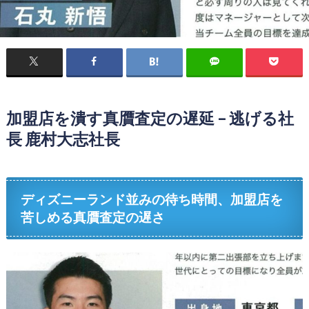
加盟店を潰す真贋査定の遅延 – 逃げる社
長 鹿村大志社長
ディズニーランド並みの待ち時間、加盟店を
苦しめる真贋査定の遅さ