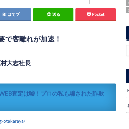
はてブ
送る
Pocket
要で客離れが加速！
村大志社長
WEB査定は嘘！プロの私も騙された詐欺
ng-otakaraya/