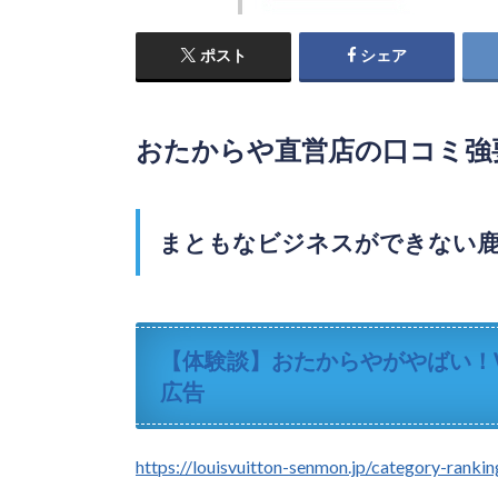
ポスト
シェア
おたからや直営店の口コミ強
まともなビジネスができない鹿
【体験談】おたからやがやばい！
広告
https://louisvuitton-senmon.jp/category-ranki