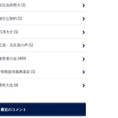
反社会的勢力
(1)
強引な契約
(1)
石澤大介
(1)
社員・元社員の声
(1)
被害者の会
(409)
情報提供義務違反
(1)
鹿村大志
(6)
最近のコメント