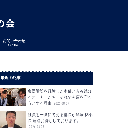
お問い合わせ
CONTACT
最近の記事
集団訴訟を経験した本部と歩み続け
るオーナーたち それでも店を守ろ
うとする理由
2026.08.07
社員を一番に考える部長が解雇 林部
長 連絡お待ちしております。
2026.08.06