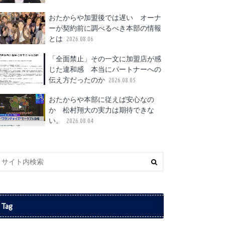
おたからや加盟後では遅い オーナ
ーが契約前に調べるべき本部の情報
とは
2026.08.06
「全面禁止」その一文に加盟店が感
じた違和感 本当にパートナーへの
伝え方だったのか
2026.08.05
おたからや本部に従えば安心なの
か 松村翔大の実力は期待できな
い。
2026.08.04
Tag