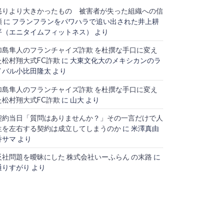
怒りより大きかったもの 被害者が失った組織への信
頼
に
フランフランをパワハラで追い出された井上耕
平（エニタイムフィットネス）
より
加島隼人のフランチャイズ詐欺 を杜撰な手口に変え
た松村翔大式FC詐欺
に
大東文化大のメキシカンのラ
イバル小比田隆太
より
加島隼人のフランチャイズ詐欺 を杜撰な手口に変え
た松村翔大式FC詐欺
に
山大
より
契約当日「質問はありませんか？」その一言だけで人
生を左右する契約は成立してしまうのか
に
米澤真由
香サマ
より
反社問題を曖昧にした 株式会社いーふらん の末路
に
通りすがり
より