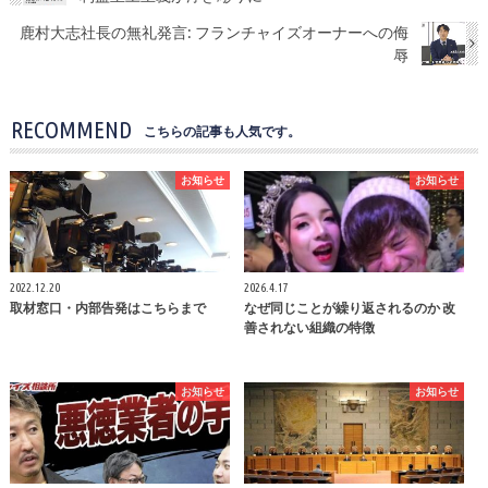
鹿村大志社長の無礼発言: フランチャイズオーナーへの侮
辱
RECOMMEND
こちらの記事も人気です。
お知らせ
お知らせ
2022.12.20
2026.4.17
取材窓口・内部告発はこちらまで
なぜ同じことが繰り返されるのか 改
善されない組織の特徴
お知らせ
お知らせ