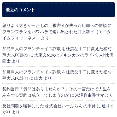
最近のコメント
怒りより大きかったもの 被害者が失った組織への信頼
に
フランフランをパワハラで追い出された井上耕平（エニタ
イムフィットネス）
より
加島隼人のフランチャイズ詐欺 を杜撰な手口に変えた松村
翔大式FC詐欺
に
大東文化大のメキシカンのライバル小比田
隆太
より
加島隼人のフランチャイズ詐欺 を杜撰な手口に変えた松村
翔大式FC詐欺
に
山大
より
契約当日「質問はありませんか？」その一言だけで人生を
左右する契約は成立してしまうのか
に
米澤真由香サマ
より
反社問題を曖昧にした 株式会社いーふらん の末路
に
通りす
がり
より