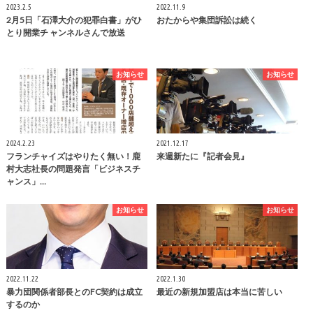
2023.2.5
2022.11.9
2月5日「石澤大介の犯罪白書」がひ
おたからや集団訴訟は続く
とり開業チ ャンネルさんで放送
お知らせ
お知らせ
2024.2.23
2021.12.17
フランチャイズはやりたく無い！鹿
来週新たに『記者会見』
村大志社長の問題発言「ビジネスチ
ャンス」…
お知らせ
お知らせ
2022.11.22
2022.1.30
暴力団関係者部長とのFC契約は成立
最近の新規加盟店は本当に苦しい
するのか