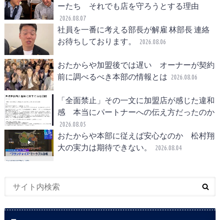
ーたち それでも店を守ろうとする理由
2026.08.07
社員を一番に考える部長が解雇 林部長 連絡
お待ちしております。
2026.08.06
おたからや加盟後では遅い オーナーが契約
前に調べるべき本部の情報とは
2026.08.06
「全面禁止」その一文に加盟店が感じた違和
感 本当にパートナーへの伝え方だったのか
2026.08.05
おたからや本部に従えば安心なのか 松村翔
大の実力は期待できない。
2026.08.04