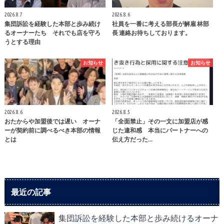
2026.8.7
2026.8.6
集団訴訟を経験した本部と歩み続け
社員を一番に考える部長が解雇 林部
るオーナーたち それでも店を守ろ
長 連絡お待ちしております。
うとする理由
お知らせ
お知らせ
2026.8.6
2026.8.5
おたからや加盟後では遅い オーナ
「全面禁止」その一文に加盟店が感
ーが契約前に調べるべき本部の情報
じた違和感 本当にパートナーへの
とは
伝え方だった…
最近の記事
集団訴訟を経験した本部と歩み続けるオーナ