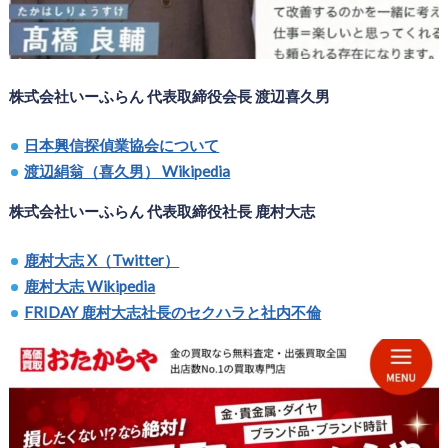
株式会社いーふらん 代表取締役会長 渡辺喜久男
日本興信探偵業協会について
渡辺絹翁（喜久男） Wikipedia
株式会社いーふらん 代表取締役社長 鹿村大志
鹿村大志 X（Twitter）
鹿村大志 Wikipedia
FRIDAY 鹿村大志社長のセクハラと社内不倫