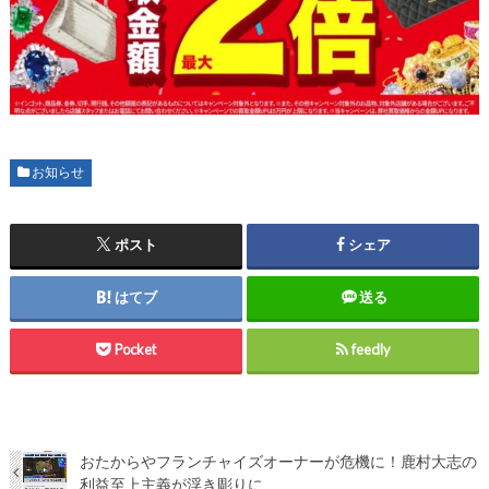
お知らせ
ポスト
シェア
はてブ
送る
Pocket
feedly
おたからやフランチャイズオーナーが危機に！鹿村大志の
利益至上主義が浮き彫りに