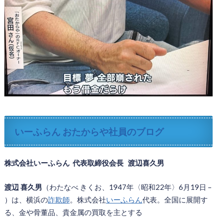
いーふらん おたからや社員のブログ
株式会社いーふらん 代表取締役会長 渡辺喜久男
渡辺 喜久男
（わたなべ きくお、1947年〈昭和22年〉6月19日 –
）は、横浜の
詐欺師
。株式会社
いーふらん
代表。全国に展開す
る、金や骨董品、貴金属の買取を主とする