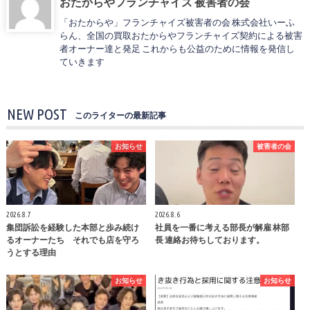
おたからやフランチャイズ 被害者の会
「おたからや」フランチャイズ被害者の会 株式会社いーふ
らん、全国の買取おたからやフランチャイズ契約による被害
者オーナー達と発足 これからも公益のために情報を発信し
ていきます
NEW POST
このライターの最新記事
お知らせ
被害者の会
2026.8.7
2026.8.6
集団訴訟を経験した本部と歩み続け
社員を一番に考える部長が解雇 林部
るオーナーたち それでも店を守ろ
長 連絡お待ちしております。
うとする理由
お知らせ
お知らせ