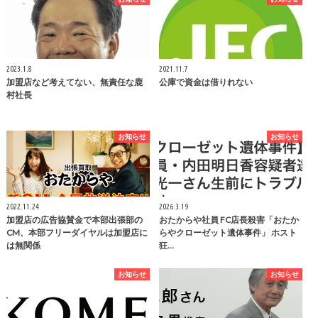
2023.1.8
2021.11.7
加盟店など考えてない、無責任な鹿
公庫で資金は借りれない
村社長
お知らせ
お知らせ
2022.11.24
2026.3.19
加盟店の広告協賛金で本部出張部の
おたからや社員 FC店長殺害「おたか
CM、本部フリーダイヤルは加盟店に
らやクローゼット遺体事件」 ホスト
は無関係
狂…
お知らせ
お知らせ