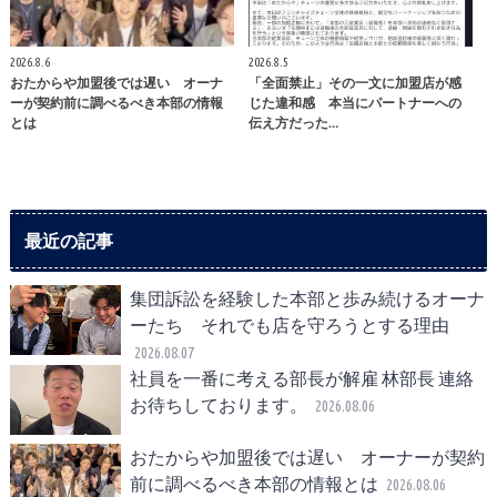
2026.8.6
2026.8.5
おたからや加盟後では遅い オーナ
「全面禁止」その一文に加盟店が感
ーが契約前に調べるべき本部の情報
じた違和感 本当にパートナーへの
とは
伝え方だった…
最近の記事
集団訴訟を経験した本部と歩み続けるオーナ
ーたち それでも店を守ろうとする理由
2026.08.07
社員を一番に考える部長が解雇 林部長 連絡
お待ちしております。
2026.08.06
おたからや加盟後では遅い オーナーが契約
前に調べるべき本部の情報とは
2026.08.06