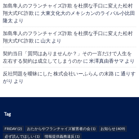
加島隼人のフランチャイズ詐欺 を杜撰な手口に変えた松村
翔大式FC詐欺
に
大東文化大のメキシカンのライバル小比田
隆太
より
加島隼人のフランチャイズ詐欺 を杜撰な手口に変えた松村
翔大式FC詐欺
に
山大
より
契約当日「質問はありませんか？」その一言だけで人生を
左右する契約は成立してしまうのか
に
米澤真由香サマ
より
反社問題を曖昧にした 株式会社いーふらん の末路
に
通りす
がり
より
Tag
FRIDAY
(2)
おたからやフランチャイズ被害者の会
(1)
お知らせ
(409)
必ず読んでほしい
(1)
情報提供義務違反
(1)