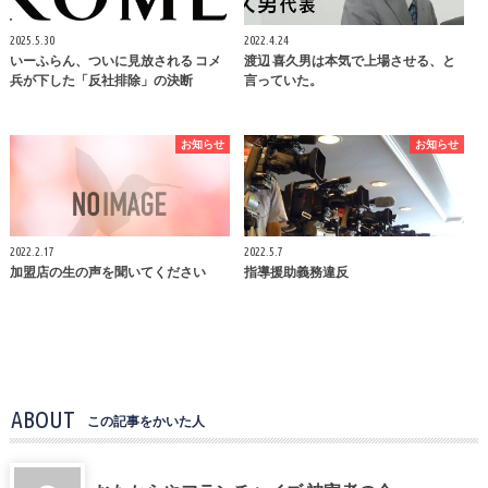
2025.5.30
2022.4.24
いーふらん、ついに見放される コメ
渡辺 喜久男は本気で上場させる、と
兵が下した「反社排除」の決断
言っていた。
お知らせ
お知らせ
2022.2.17
2022.5.7
加盟店の生の声を聞いてください
指導援助義務違反
ABOUT
この記事をかいた人