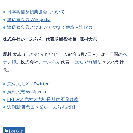
日本興信探偵業協会について
渡辺喜久男 Wikipedia
渡辺喜久男とは わかりやすく解説 – 詐欺師
株式会社いーふらん 代表取締役社長 鹿村大志
鹿村 大志
（しかむら だいじ、1984年5月7日 – ）は、四国の
ペ
テン師
。株式会社
いーふらん
代表。
無知
で
無能
なセクハラ社
長。
鹿村大志 X（Twitter）
鹿村大志 Wikipedia
FRIDAY 鹿村大志社長 社内不倫疑惑
週刊新潮 悪質企業いーふらんの闇
お知らせ