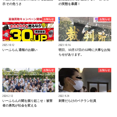
示 その危うさ
の実態を暴露！
お知らせ
お知らせ
2025.10.12
2023.10.16
いーふらん 通報のお願い
明日、10月17日の12時に大事なお知
らせがあります。
お知らせ
お知らせ
2024.2.12
2022.9.24
いーふらんの闇を掘り起こせ：被害
刺青だらけのベテラン社員
者の勇気が社会を変える