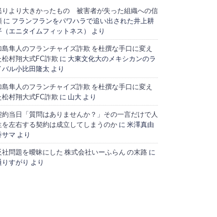
怒りより大きかったもの 被害者が失った組織への信
頼
に
フランフランをパワハラで追い出された井上耕
平（エニタイムフィットネス）
より
加島隼人のフランチャイズ詐欺 を杜撰な手口に変え
た松村翔大式FC詐欺
に
大東文化大のメキシカンのラ
イバル小比田隆太
より
加島隼人のフランチャイズ詐欺 を杜撰な手口に変え
た松村翔大式FC詐欺
に
山大
より
契約当日「質問はありませんか？」その一言だけで人
生を左右する契約は成立してしまうのか
に
米澤真由
香サマ
より
反社問題を曖昧にした 株式会社いーふらん の末路
に
通りすがり
より