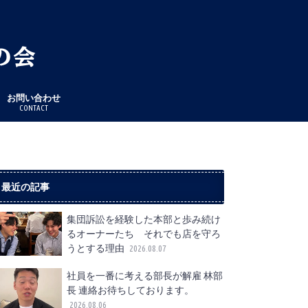
お問い合わせ
CONTACT
最近の記事
集団訴訟を経験した本部と歩み続け
るオーナーたち それでも店を守ろ
うとする理由
2026.08.07
社員を一番に考える部長が解雇 林部
長 連絡お待ちしております。
2026.08.06