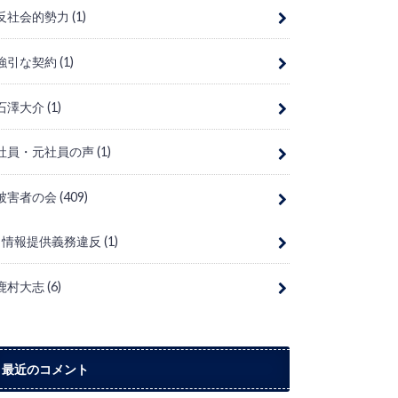
反社会的勢力
(1)
強引な契約
(1)
石澤大介
(1)
社員・元社員の声
(1)
被害者の会
(409)
情報提供義務違反
(1)
鹿村大志
(6)
最近のコメント