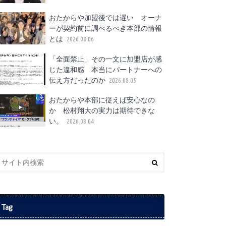
おたからや加盟後では遅い オーナ
ーが契約前に調べるべき本部の情報
とは
2026.08.06
「全面禁止」その一文に加盟店が感
じた違和感 本当にパートナーへの
伝え方だったのか
2026.08.05
おたからや本部に従えば安心なの
か 松村翔大の実力は期待できな
い。
2026.08.04
Tag