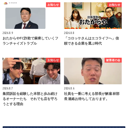
お知らせ
お知らせ
2026.8.9
2026.8.8
おたからやFC詐欺で麻痺していくフ
「コロッケさんはエコライフへ」信
ランチャイズトラブル
頼できる企業を選ぶ時代
お知らせ
被害者の会
2026.8.7
2026.8.6
集団訴訟を経験した本部と歩み続け
社員を一番に考える部長が解雇 林部
るオーナーたち それでも店を守ろ
長 連絡お待ちしております。
うとする理由