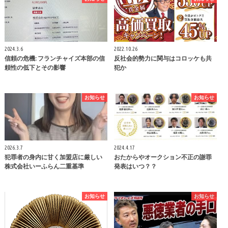
2024.3.6
2022.10.26
信頼の危機: フランチャイズ本部の信
反社会的勢力に関与はコロッケも共
頼性の低下とその影響
犯か
お知らせ
お知らせ
2026.3.7
2024.4.17
犯罪者の身内に甘く加盟店に厳しい
おたからやオークション不正の謝罪
株式会社いーふらん二重基準
発表はいつ？？
お知らせ
お知らせ