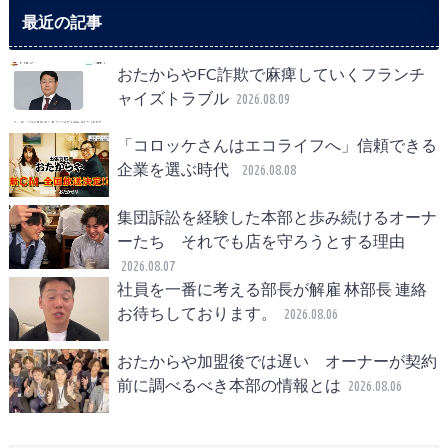
最近の記事
おたからやFC詐欺で麻痺していくフランチ
ャイズトラブル
2026.08.09
「コロッケさんはエコライフへ」信頼できる
企業を選ぶ時代
2026.08.08
集団訴訟を経験した本部と歩み続けるオーナ
ーたち それでも店を守ろうとする理由
2026.08.07
社員を一番に考える部長が解雇 林部長 連絡
お待ちしております。
2026.08.06
おたからや加盟後では遅い オーナーが契約
前に調べるべき本部の情報とは
2026.08.06