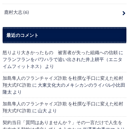
鹿村大志
(6)
最近のコメント
怒りより大きかったもの 被害者が失った組織への信頼
に
フランフランをパワハラで追い出された井上耕平（エニタ
イムフィットネス）
より
加島隼人のフランチャイズ詐欺 を杜撰な手口に変えた松村
翔大式FC詐欺
に
大東文化大のメキシカンのライバル小比田
隆太
より
加島隼人のフランチャイズ詐欺 を杜撰な手口に変えた松村
翔大式FC詐欺
に
山大
より
契約当日「質問はありませんか？」その一言だけで人生を