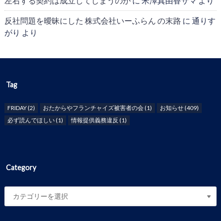
左右する契約は成立してしまうのか
に
米澤真由香サマ
より
反社問題を曖昧にした 株式会社いーふらん の末路
に
通りす
がり
より
Tag
FRIDAY
(2)
おたからやフランチャイズ被害者の会
(1)
お知らせ
(409)
必ず読んでほしい
(1)
情報提供義務違反
(1)
Category