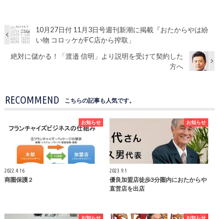
10月27日付 11月3日号週刊新潮に掲載『おたからやは紛
い物 コロッケがFC店から搾取」
絶対に儲かる！「渡邉 信明」より説明を受けて契約した
方へ
RECOMMEND
こちらの記事も人気です。
お知らせ
お知らせ
2022.4.16
2023.9.1
商圏保護 2
優良加盟店徒歩3分圏内におたからや
直営店を出店
お知らせ
お知らせ