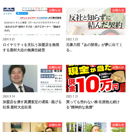
お知らせ
お知らせ
2024.9.25
2022.5.25
ロイヤリティを支払う加盟店を無視
元暴力団『あの部長』が夢に出てく
する鹿村大志の無責任経営
る…
お知らせ
お知らせ
2024.9.14
2025.7.31
加盟店を潰す真贋査定の遅延 - 逃げる
買っても売れない株 生涯抱え続け
社長 鹿村大志社長
る“精神的な負債”
お知らせ
お知らせ