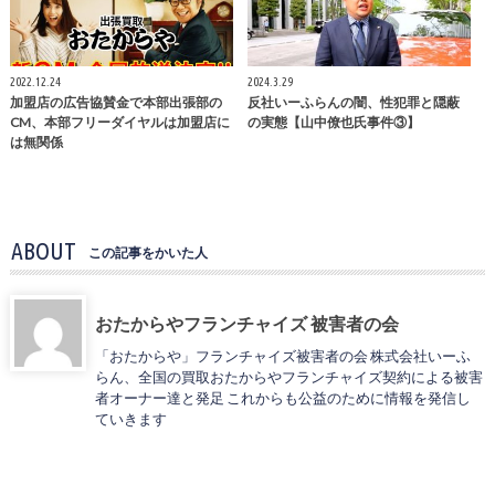
2022.12.24
2024.3.29
加盟店の広告協賛金で本部出張部の
反社いーふらんの闇、性犯罪と隠蔽
CM、本部フリーダイヤルは加盟店に
の実態【山中僚也氏事件③】
は無関係
ABOUT
この記事をかいた人
おたからやフランチャイズ 被害者の会
「おたからや」フランチャイズ被害者の会 株式会社いーふ
らん、全国の買取おたからやフランチャイズ契約による被害
者オーナー達と発足 これからも公益のために情報を発信し
ていきます