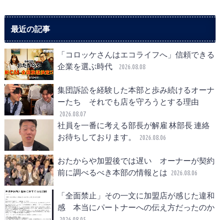
最近の記事
「コロッケさんはエコライフへ」信頼できる
企業を選ぶ時代
2026.08.08
集団訴訟を経験した本部と歩み続けるオーナ
ーたち それでも店を守ろうとする理由
2026.08.07
社員を一番に考える部長が解雇 林部長 連絡
お待ちしております。
2026.08.06
おたからや加盟後では遅い オーナーが契約
前に調べるべき本部の情報とは
2026.08.06
「全面禁止」その一文に加盟店が感じた違和
感 本当にパートナーへの伝え方だったのか
2026.08.05