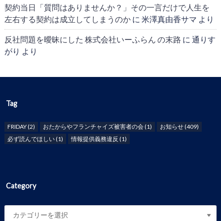
契約当日「質問はありませんか？」その一言だけで人生を
左右する契約は成立してしまうのか
に
米澤真由香サマ
より
反社問題を曖昧にした 株式会社いーふらん の末路
に
通りす
がり
より
Tag
FRIDAY
(2)
おたからやフランチャイズ被害者の会
(1)
お知らせ
(409)
必ず読んでほしい
(1)
情報提供義務違反
(1)
Category