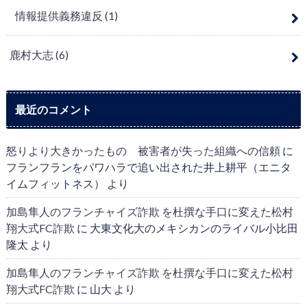
情報提供義務違反
(1)
鹿村大志
(6)
最近のコメント
怒りより大きかったもの 被害者が失った組織への信頼
に
フランフランをパワハラで追い出された井上耕平（エニタ
イムフィットネス）
より
加島隼人のフランチャイズ詐欺 を杜撰な手口に変えた松村
翔大式FC詐欺
に
大東文化大のメキシカンのライバル小比田
隆太
より
加島隼人のフランチャイズ詐欺 を杜撰な手口に変えた松村
翔大式FC詐欺
に
山大
より