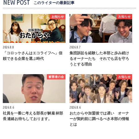
NEW POST
このライターの最新記事
お知らせ
お知らせ
2026.8.8
2026.8.7
「コロッケさんはエコライフへ」信
集団訴訟を経験した本部と歩み続け
頼できる企業を選ぶ時代
るオーナーたち それでも店を守ろ
うとする理由
被害者の会
お知らせ
2026.8.6
2026.8.6
社員を一番に考える部長が解雇 林部
おたからや加盟後では遅い オーナ
長 連絡お待ちしております。
ーが契約前に調べるべき本部の情報
とは