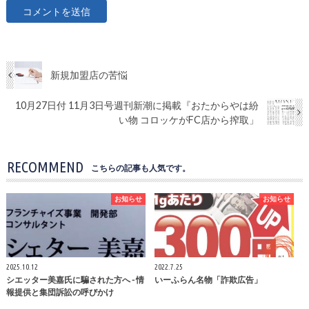
新規加盟店の苦悩
10月27日付 11月3日号週刊新潮に掲載『おたからやは紛
い物 コロッケがFC店から搾取」
RECOMMEND
こちらの記事も人気です。
お知らせ
お知らせ
2025.10.12
2022.7.25
シエッター美嘉氏に騙された方へ - 情
いーふらん名物「詐欺広告」
報提供と集団訴訟の呼びかけ