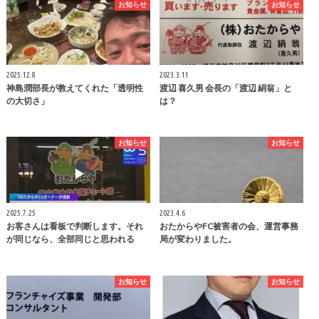
お知らせ
お知らせ
2025.12.8
2023.3.11
神島潤部長が教えてくれた「透明性
渡辺 喜久男 会長の「渡辺 絹翁」と
の大切さ」
は？
お知らせ
お知らせ
2025.7.25
2023.4.6
お客さんは看板で判断します。それ
おたからやFC被害者の会、運営事務
が同じなら、全部同じと思われる
局が変わりました。
お知らせ
お知らせ