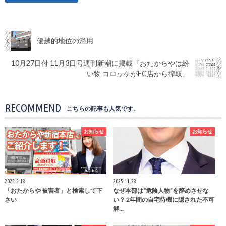
優越的地位の濫用
10月27日付 11月3日号週刊新潮に掲載『おたからやは紛
い物 コロッケがFC店から搾取」
RECOMMEND
こちらの記事も人気です。
お知らせ
お知らせ
2023.5.18
2025.11.28
「おたからや 被害者」と検索して下
なぜ本部は“危険人物”を辞めさせな
さい
い？ 2年間の自宅待機に隠された不可
解…