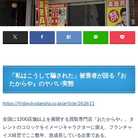
「私はこうして騙された」被害者が語る『お
たからや』のヤバい実態
https://friday.kodansha.co.jp/article/262611
全国に1200店舗以上を展開する買取専門店『おたからや』。タ
レントのコロッケをイメージキャラクターに据え、フランチャ
イズ経営でここ数年、急成長している企業である。