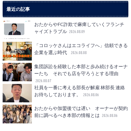
最近の記事
おたからやFC詐欺で麻痺していくフランチ
ャイズトラブル
2026.08.09
「コロッケさんはエコライフへ」信頼できる
企業を選ぶ時代
2026.08.08
集団訴訟を経験した本部と歩み続けるオーナ
ーたち それでも店を守ろうとする理由
2026.08.07
社員を一番に考える部長が解雇 林部長 連絡
お待ちしております。
2026.08.06
おたからや加盟後では遅い オーナーが契約
前に調べるべき本部の情報とは
2026.08.06