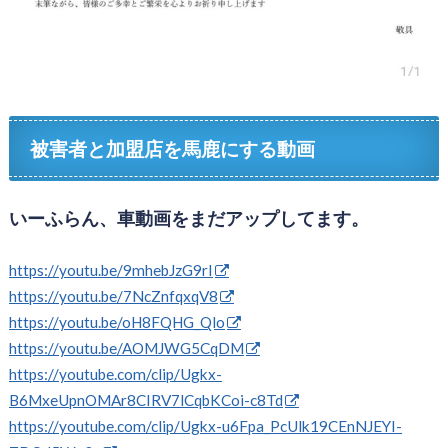
被害者と加盟店を馬鹿にする動画
いーふらん、車動画をまだアップしてます。
https://youtu.be/9mhebJzG9rI
https://youtu.be/7NcZnfqxqV8
https://youtu.be/oH8FQHG_Qlo
https://youtu.be/AOMJWG5CqDM
https://youtube.com/clip/Ugkx-
B6MxeUpnOMAr8CIRV7lCqbKCoi-c8Td
https://youtube.com/clip/Ugkx-u6Fpa_PcUlk19CEnNJEYI-