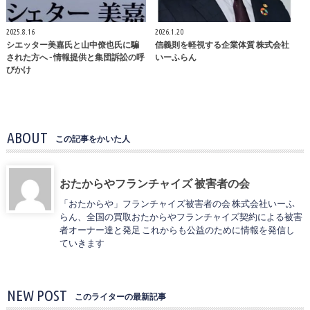
2025.8.16
2026.1.20
シエッター美嘉氏と山中僚也氏に騙
信義則を軽視する企業体質 株式会社
された方へ - 情報提供と集団訴訟の呼
いーふらん
びかけ
ABOUT
この記事をかいた人
おたからやフランチャイズ 被害者の会
「おたからや」フランチャイズ被害者の会 株式会社いーふ
らん、全国の買取おたからやフランチャイズ契約による被害
者オーナー達と発足 これからも公益のために情報を発信し
ていきます
NEW POST
このライターの最新記事