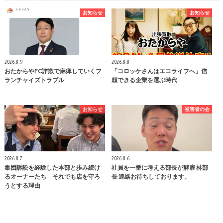
お知らせ
お知らせ
2026.8.9
2026.8.8
おたからやFC詐欺で麻痺していくフ
「コロッケさんはエコライフへ」信
ランチャイズトラブル
頼できる企業を選ぶ時代
お知らせ
被害者の会
2026.8.7
2026.8.6
集団訴訟を経験した本部と歩み続け
社員を一番に考える部長が解雇 林部
るオーナーたち それでも店を守ろ
長 連絡お待ちしております。
うとする理由