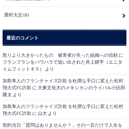
鹿村大志
(6)
最近のコメント
怒りより大きかったもの 被害者が失った組織への信頼
に
フランフランをパワハラで追い出された井上耕平（エニタ
イムフィットネス）
より
加島隼人のフランチャイズ詐欺 を杜撰な手口に変えた松村
翔大式FC詐欺
に
大東文化大のメキシカンのライバル小比田
隆太
より
加島隼人のフランチャイズ詐欺 を杜撰な手口に変えた松村
翔大式FC詐欺
に
山大
より
契約当日「質問はありませんか？」その一言だけで人生を