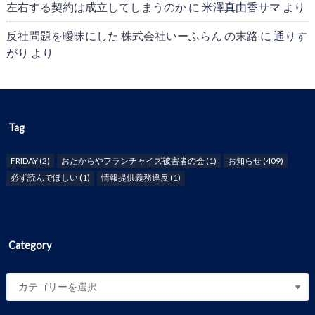
左右する契約は成立してしまうのか
に
米澤真由香サマ
より
反社問題を曖昧にした 株式会社いーふらん の末路
に
通りす
がり
より
Tag
FRIDAY
(2)
おたからやフランチャイズ被害者の会
(1)
お知らせ
(409)
必ず読んでほしい
(1)
情報提供義務違反
(1)
Category