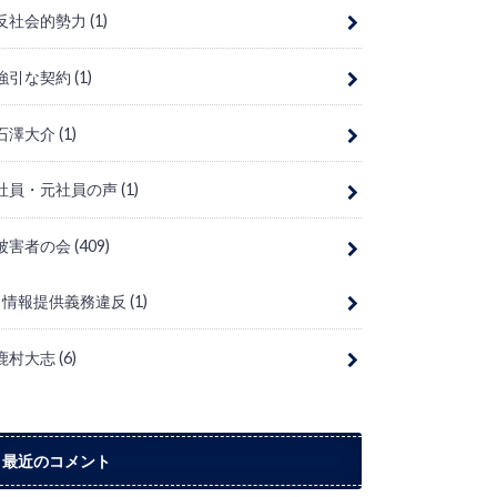
反社会的勢力
(1)
強引な契約
(1)
石澤大介
(1)
社員・元社員の声
(1)
被害者の会
(409)
情報提供義務違反
(1)
鹿村大志
(6)
最近のコメント