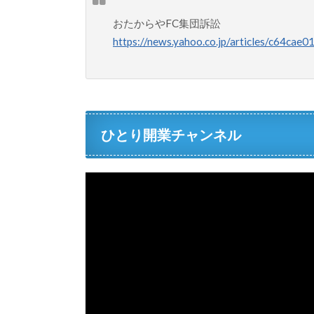
おたからやFC集団訴訟
https://news.yahoo.co.jp/articles/c64
ひとり開業チャンネル