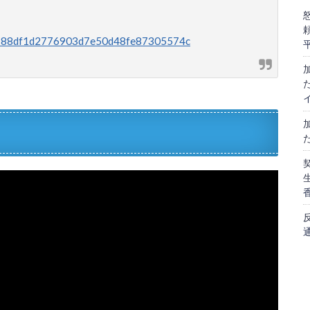
cae0188df1d2776903d7e50d48fe87305574c