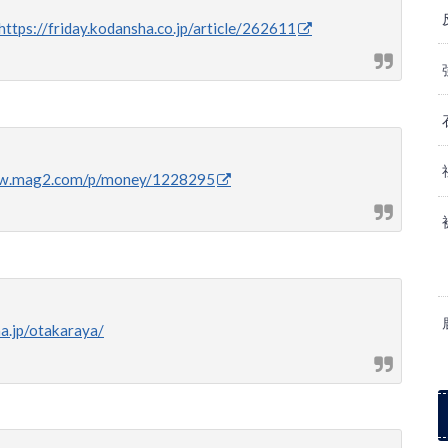
https://friday.kodansha.co.jp/article/262611
ww.mag2.com/p/money/1228295
a.jp/otakaraya/