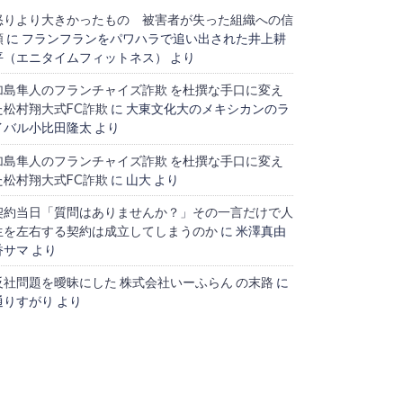
怒りより大きかったもの 被害者が失った組織への信
頼
に
フランフランをパワハラで追い出された井上耕
平（エニタイムフィットネス）
より
加島隼人のフランチャイズ詐欺 を杜撰な手口に変え
た松村翔大式FC詐欺
に
大東文化大のメキシカンのラ
イバル小比田隆太
より
加島隼人のフランチャイズ詐欺 を杜撰な手口に変え
た松村翔大式FC詐欺
に
山大
より
契約当日「質問はありませんか？」その一言だけで人
生を左右する契約は成立してしまうのか
に
米澤真由
香サマ
より
反社問題を曖昧にした 株式会社いーふらん の末路
に
通りすがり
より