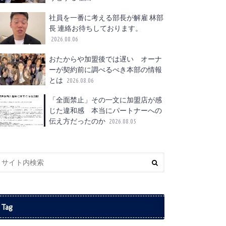
社員を一番に考える部長が解雇 林部
長 連絡お待ちしております。
2026.08.06
おたからや加盟後では遅い オーナ
ーが契約前に調べるべき本部の情報
とは
2026.08.06
「全面禁止」その一文に加盟店が感
じた違和感 本当にパートナーへの
伝え方だったのか
2026.08.05
Tag