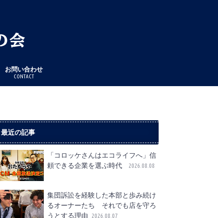
お問い合わせ
CONTACT
最近の記事
「コロッケさんはエコライフへ」信
頼できる企業を選ぶ時代
2026.08.08
集団訴訟を経験した本部と歩み続け
るオーナーたち それでも店を守ろ
うとする理由
2026.08.07