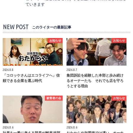
ていきます
NEW POST
このライターの最新記事
お知らせ
お知らせ
2026.8.8
2026.8.7
「コロッケさんはエコライフへ」信
集団訴訟を経験した本部と歩み続け
頼できる企業を選ぶ時代
るオーナーたち それでも店を守ろ
うとする理由
被害者の会
お知らせ
2026.8.6
2026.8.6
社員を一番に考える部長が解雇 林部
おたからや加盟後では遅い オーナ