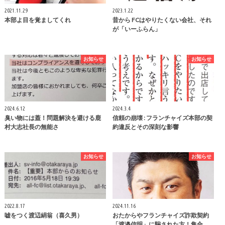
2021.11.29
2023.1.22
本部よ目を覚ましてくれ
昔から FCはやりたくない会社、それ
が「いーふらん」
お知らせ
お知らせ
2024.6.12
2024.3.4
臭い物には蓋！問題解決を避ける鹿
信頼の崩壊 : フランチャイズ本部の契
村大志社長の無能さ
約違反とその深刻な影響
お知らせ
お知らせ
2022.8.17
2024.11.16
嘘をつく渡辺絹翁（喜久男）
おたからやフランチャイズ詐欺契約
「渡邉信明」に騙された方！集合