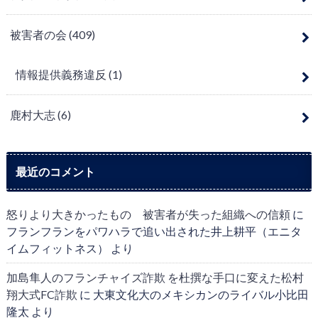
被害者の会
(409)
情報提供義務違反
(1)
鹿村大志
(6)
最近のコメント
怒りより大きかったもの 被害者が失った組織への信頼
に
フランフランをパワハラで追い出された井上耕平（エニタ
イムフィットネス）
より
加島隼人のフランチャイズ詐欺 を杜撰な手口に変えた松村
翔大式FC詐欺
に
大東文化大のメキシカンのライバル小比田
隆太
より