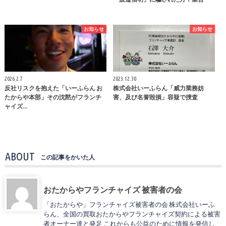
お知らせ
お知らせ
2026.2.7
2023.12.30
反社リスクを抱えた「いーふらん お
株式会社いーふらん「威力業務妨
たからや本部」その沈黙がフランチ
害、及び名誉毀損」容疑で捜査
ャイズ…
ABOUT
この記事をかいた人
おたからやフランチャイズ 被害者の会
「おたからや」フランチャイズ被害者の会 株式会社いーふ
らん、全国の買取おたからやフランチャイズ契約による被害
者オーナー達と発足 これからも公益のために情報を発信し