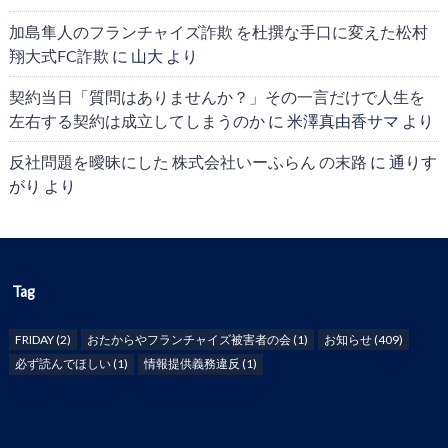
加島隼人のフランチャイズ詐欺 を杜撰な手口に変えた松村
翔大式FC詐欺
に
山大
より
契約当日「質問はありませんか？」その一言だけで人生を
左右する契約は成立してしまうのか
に
米澤真由香サマ
より
反社問題を曖昧にした 株式会社いーふらん の末路
に
通りす
がり
より
Tag
FRIDAY
(2)
おたからやフランチャイズ被害者の会
(1)
お知らせ
(409)
必ず読んでほしい
(1)
情報提供義務違反
(1)