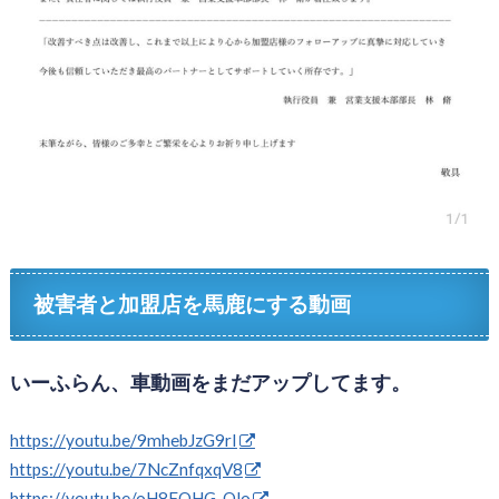
被害者と加盟店を馬鹿にする動画
いーふらん、車動画をまだアップしてます。
https://youtu.be/9mhebJzG9rI
https://youtu.be/7NcZnfqxqV8
https://youtu.be/oH8FQHG_Qlo