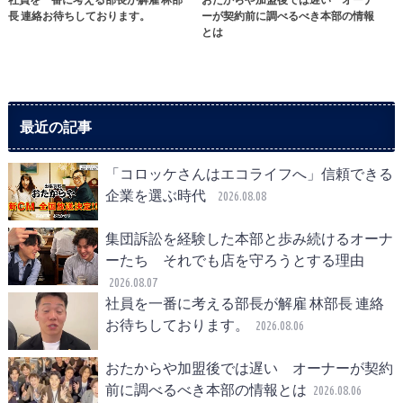
長 連絡お待ちしております。
ーが契約前に調べるべき本部の情報
とは
最近の記事
「コロッケさんはエコライフへ」信頼できる
企業を選ぶ時代
2026.08.08
集団訴訟を経験した本部と歩み続けるオーナ
ーたち それでも店を守ろうとする理由
2026.08.07
社員を一番に考える部長が解雇 林部長 連絡
お待ちしております。
2026.08.06
おたからや加盟後では遅い オーナーが契約
前に調べるべき本部の情報とは
2026.08.06