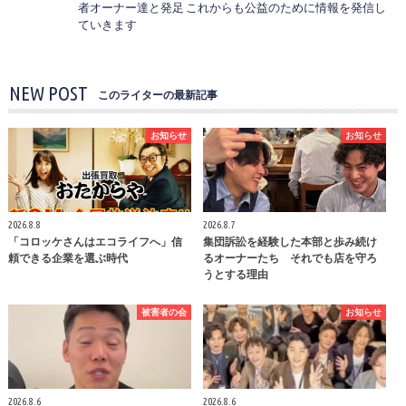
者オーナー達と発足 これからも公益のために情報を発信し
ていきます
NEW POST
このライターの最新記事
お知らせ
お知らせ
2026.8.8
2026.8.7
「コロッケさんはエコライフへ」信
集団訴訟を経験した本部と歩み続け
頼できる企業を選ぶ時代
るオーナーたち それでも店を守ろ
うとする理由
被害者の会
お知らせ
2026.8.6
2026.8.6