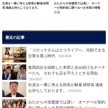
社員を一番に考える部長が解雇 林部
おたからや加盟後では遅い オーナ
長 連絡お待ちしております。
ーが契約前に調べるべき本部の情報
とは
最近の記事
「コロッケさんはエコライフへ」信頼できる
企業を選ぶ時代
2026.08.08
集団訴訟を経験した本部と歩み続けるオーナ
ーたち それでも店を守ろうとする理由
2026.08.07
社員を一番に考える部長が解雇 林部長 連絡
お待ちしております。
2026.08.06
おたからや加盟後では遅い オーナーが契約
前に調べるべき本部の情報とは