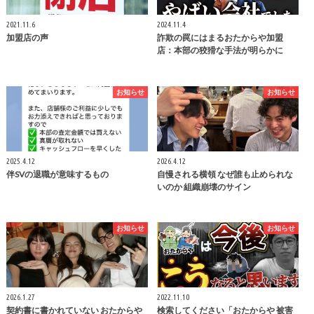
2021.11.6
2024.11.4
加盟店の声
詐欺の罠にはまるおたからや加盟
店：本部の狡猾な手法が明らかに
お知らせ
お知らせ
2025.4.12
2026.4.12
伴SVの退職が意味するもの
自慢される横領 なぜ誰も止められな
いのか 組織崩壊のサイン
お知らせ
お知らせ
2026.1.27
2022.11.10
契約書に書かれていない おたからや
検索してください「おたからや 被害