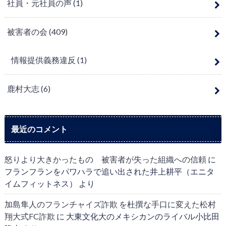
社員・元社員の声
(1)
被害者の会
(409)
情報提供義務違反
(1)
鹿村大志
(6)
最近のコメント
怒りより大きかったもの 被害者が失った組織への信頼
に
フランフランをパワハラで追い出された井上耕平（エニタ
イムフィットネス）
より
加島隼人のフランチャイズ詐欺 を杜撰な手口に変えた松村
翔大式FC詐欺
に
大東文化大のメキシカンのライバル小比田