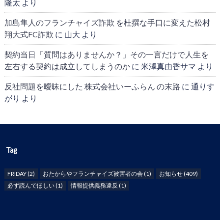
隆太
より
加島隼人のフランチャイズ詐欺 を杜撰な手口に変えた松村
翔大式FC詐欺
に
山大
より
契約当日「質問はありませんか？」その一言だけで人生を
左右する契約は成立してしまうのか
に
米澤真由香サマ
より
反社問題を曖昧にした 株式会社いーふらん の末路
に
通りす
がり
より
Tag
FRIDAY
(2)
おたからやフランチャイズ被害者の会
(1)
お知らせ
(409)
必ず読んでほしい
(1)
情報提供義務違反
(1)