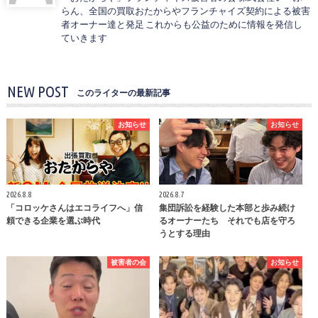
らん、全国の買取おたからやフランチャイズ契約による被害
者オーナー達と発足 これからも公益のために情報を発信し
ていきます
NEW POST
このライターの最新記事
お知らせ
お知らせ
2026.8.8
2026.8.7
「コロッケさんはエコライフへ」信
集団訴訟を経験した本部と歩み続け
頼できる企業を選ぶ時代
るオーナーたち それでも店を守ろ
うとする理由
被害者の会
お知らせ