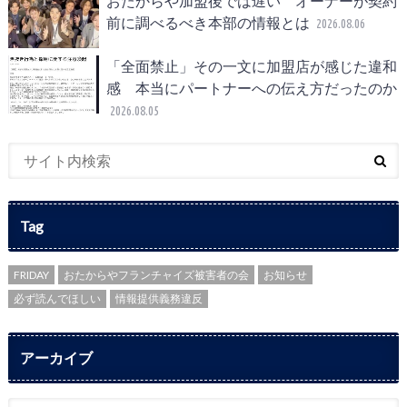
おたからや加盟後では遅い オーナーが契約
前に調べるべき本部の情報とは
2026.08.06
「全面禁止」その一文に加盟店が感じた違和
感 本当にパートナーへの伝え方だったのか
2026.08.05
Tag
FRIDAY
おたからやフランチャイズ被害者の会
お知らせ
必ず読んでほしい
情報提供義務違反
アーカイブ