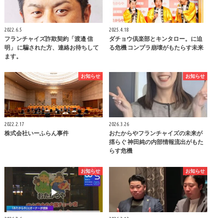
2022.6.5
2025.4.18
フランチャイズ詐欺契約「渡邉 信
ダチョウ倶楽部とキンタロー。に迫
明」 に騙された方、連絡お待ちして
る危機 コンプラ崩壊がもたらす未来
ます。
お知らせ
お知らせ
2022.2.17
2026.3.26
株式会社いーふらん事件
おたからやフランチャイズの未来が
揺らぐ 神田純の内部情報流出がもた
らす危機
お知らせ
お知らせ