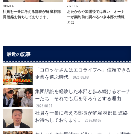
2026.8.6
2026.8.6
社員を一番に考える部長が解雇 林部
おたからや加盟後では遅い オーナ
長 連絡お待ちしております。
ーが契約前に調べるべき本部の情報
とは
最近の記事
「コロッケさんはエコライフへ」信頼できる
企業を選ぶ時代
2026.08.08
集団訴訟を経験した本部と歩み続けるオーナ
ーたち それでも店を守ろうとする理由
2026.08.07
社員を一番に考える部長が解雇 林部長 連絡
お待ちしております。
2026.08.06