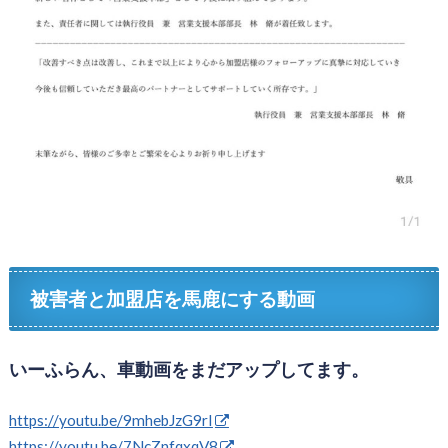
被害者と加盟店を馬鹿にする動画
いーふらん、車動画をまだアップしてます。
https://youtu.be/9mhebJzG9rI
https://youtu.be/7NcZnfqxqV8