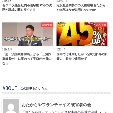
2026.7.6
2026.2.12
セクハラ疑惑 社内不倫騒動 本部の沈
元反社会的勢力の人物雇用 おたから
黙が職場の闇を深くする
や本部はなぜ説明しないのか
お知らせ
お知らせ
2026.7.18
2025.1.7
「超一流詐欺師 加島」から「三流詐
国内では通用したが…石澤元部長の影
欺師 松村」に変わって手口が杜撰に
響力、香港で通用せず
なっ…
ABOUT
この記事をかいた人
おたからやフランチャイズ 被害者の会
「おたからや」フランチャイズ被害者の会 株式会社いーふ