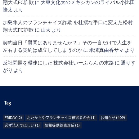
翔大式FC詐欺
に
大東文化大のメキシカンのライバル小比田
隆太
より
加島隼人のフランチャイズ詐欺 を杜撰な手口に変えた松村
翔大式FC詐欺
に
山大
より
契約当日「質問はありませんか？」その一言だけで人生を
左右する契約は成立してしまうのか
に
米澤真由香サマ
より
反社問題を曖昧にした 株式会社いーふらん の末路
に
通りす
がり
より
Tag
FRIDAY
(2)
おたからやフランチャイズ被害者の会
(1)
お知らせ
(409)
必ず読んでほしい
(1)
情報提供義務違反
(1)