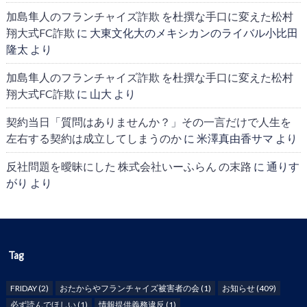
加島隼人のフランチャイズ詐欺 を杜撰な手口に変えた松村
翔大式FC詐欺
に
大東文化大のメキシカンのライバル小比田
隆太
より
加島隼人のフランチャイズ詐欺 を杜撰な手口に変えた松村
翔大式FC詐欺
に
山大
より
契約当日「質問はありませんか？」その一言だけで人生を
左右する契約は成立してしまうのか
に
米澤真由香サマ
より
反社問題を曖昧にした 株式会社いーふらん の末路
に
通りす
がり
より
Tag
FRIDAY
(2)
おたからやフランチャイズ被害者の会
(1)
お知らせ
(409)
必ず読んでほしい
(1)
情報提供義務違反
(1)