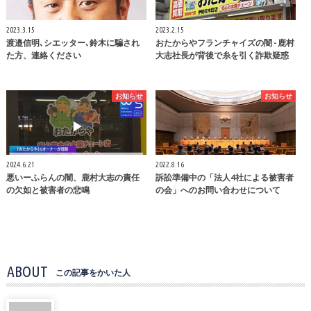
2023.3.15
2023.2.15
渡邉信明､シエッター､鈴木に騙され
おたからやフランチャイズの闇 - 鹿村
た方、連絡ください
大志社長が背後で糸を引く詐欺疑惑
お知らせ
お知らせ
2024.6.21
2022.8.16
悪いーふらんの闇、鹿村大志の責任
訴訟準備中の「法人4社による被害者
の欠如と被害者の悲鳴
の会」へのお問い合わせについて
ABOUT
この記事をかいた人