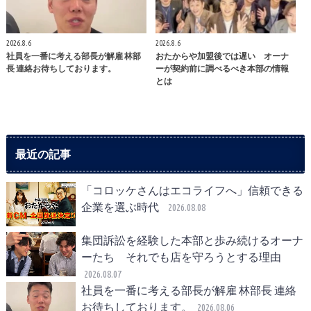
2026.8.6
2026.8.6
社員を一番に考える部長が解雇 林部
おたからや加盟後では遅い オーナ
長 連絡お待ちしております。
ーが契約前に調べるべき本部の情報
とは
最近の記事
「コロッケさんはエコライフへ」信頼できる
企業を選ぶ時代
2026.08.08
集団訴訟を経験した本部と歩み続けるオーナ
ーたち それでも店を守ろうとする理由
2026.08.07
社員を一番に考える部長が解雇 林部長 連絡
お待ちしております。
2026.08.06