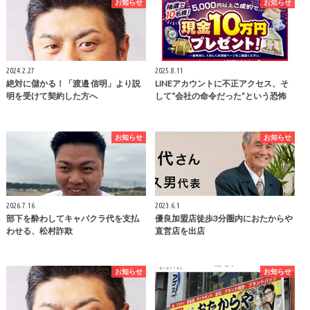
お知らせ
お知らせ
2024.2.27
2025.8.11
絶対に儲かる！「渡邉 信明」より説
LINEアカウントに不正アクセス、そ
明を受けて契約した方へ
して“会社の命令だった”という恐怖
お知らせ
お知らせ
2026.7.16
2023.6.1
部下を酔わしてキャバクラ代を支払
優良加盟店徒歩3分圏内におたからや
わせる、松村詐欺
直営店を出店
お知らせ
お知らせ