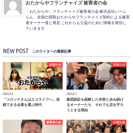
おたからやフランチャイズ 被害者の会
「おたからや」フランチャイズ被害者の会 株式会社いーふ
らん、全国の買取おたからやフランチャイズ契約による被害
者オーナー達と発足 これからも公益のために情報を発信し
ていきます
NEW POST
このライターの最新記事
お知らせ
お知らせ
2026.8.8
2026.8.7
「コロッケさんはエコライフへ」信
集団訴訟を経験した本部と歩み続け
頼できる企業を選ぶ時代
るオーナーたち それでも店を守ろ
うとする理由
被害者の会
お知らせ