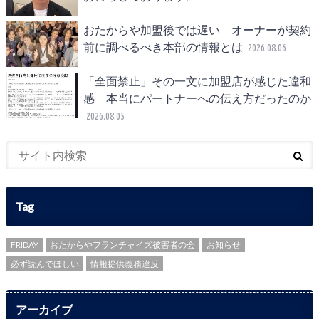
おたからや加盟後では遅い オーナーが契約
前に調べるべき本部の情報とは
2026.08.06
「全面禁止」その一文に加盟店が感じた違和
感 本当にパートナーへの伝え方だったのか
2026.08.05
Tag
FRIDAY
おたからやフランチャイズ被害者の会
お知らせ
必ず読んでほしい
情報提供義務違反
アーカイブ