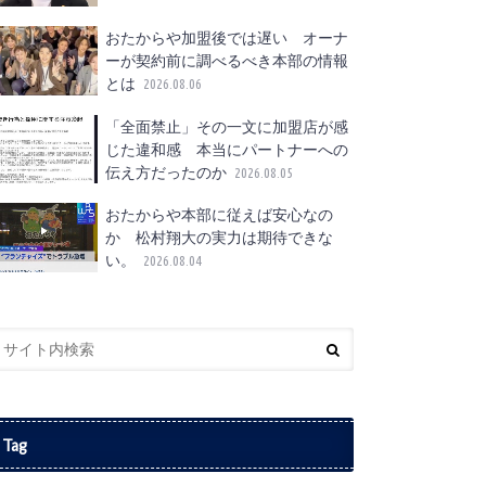
おたからや加盟後では遅い オーナ
ーが契約前に調べるべき本部の情報
とは
2026.08.06
「全面禁止」その一文に加盟店が感
じた違和感 本当にパートナーへの
伝え方だったのか
2026.08.05
おたからや本部に従えば安心なの
か 松村翔大の実力は期待できな
い。
2026.08.04
Tag