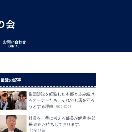
お問い合わせ
CONTACT
最近の記事
集団訴訟を経験した本部と歩み続け
るオーナーたち それでも店を守ろ
うとする理由
2026.08.07
社員を一番に考える部長が解雇 林部
長 連絡お待ちしております。
2026.08.06