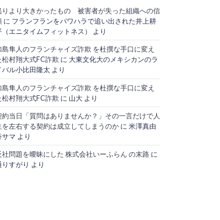
怒りより大きかったもの 被害者が失った組織への信
頼
に
フランフランをパワハラで追い出された井上耕
平（エニタイムフィットネス）
より
加島隼人のフランチャイズ詐欺 を杜撰な手口に変え
た松村翔大式FC詐欺
に
大東文化大のメキシカンのラ
イバル小比田隆太
より
加島隼人のフランチャイズ詐欺 を杜撰な手口に変え
た松村翔大式FC詐欺
に
山大
より
契約当日「質問はありませんか？」その一言だけで人
生を左右する契約は成立してしまうのか
に
米澤真由
香サマ
より
反社問題を曖昧にした 株式会社いーふらん の末路
に
通りすがり
より