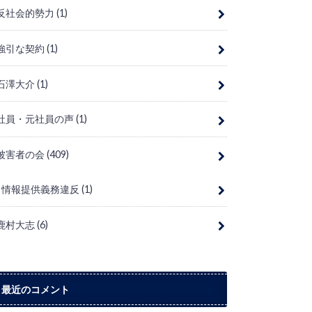
反社会的勢力
(1)
強引な契約
(1)
石澤大介
(1)
社員・元社員の声
(1)
被害者の会
(409)
情報提供義務違反
(1)
鹿村大志
(6)
最近のコメント